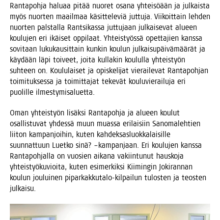
Ran­ta­poh­ja halu­aa pitää nuo­ret osa­na yhtei­söään ja jul­kais­ta
myös nuor­ten maa­il­maa käsit­te­le­viä jut­tu­ja. Vii­koit­tain leh­den
nuor­ten pals­tal­la Rant­si­kas­sa jut­tu­jaan jul­kai­se­vat alu­een
kou­lu­jen eri ikäi­set oppi­laat. Yhteis­työs­sä opet­ta­jien kans­sa
sovi­taan luku­kausit­tain kun­kin kou­lun jul­kai­su­päi­vä­mää­rät ja
käy­dään läpi toi­veet, joi­ta kul­la­kin kou­lul­la yhteis­työn
suh­teen on. Kou­lu­lai­set ja opis­ke­li­jat vie­rai­le­vat Ran­ta­poh­jan
toi­mi­tuk­ses­sa ja toi­mit­ta­jat teke­vät kou­lu­vie­rai­lu­ja eri
puo­lil­le ilmestymisaluetta.
Oman yhteis­työn lisäk­si Ran­ta­poh­ja ja alu­een kou­lut
osal­lis­tu­vat yhdes­sä muun muas­sa eri­lai­siin Sano­ma­leh­tien
lii­ton kam­pan­joi­hin, kuten kah­dek­sas­luok­ka­lai­sil­le
suun­nat­tuun Luet­ko sinä? –kam­pan­jaan. Eri kou­lu­jen kans­sa
Ran­ta­poh­jal­la on vuo­sien aika­na vakiin­tu­nut haus­ko­ja
yhteis­työ­ku­vioi­ta, kuten esi­mer­kik­si Kii­min­gin Joki­ran­nan
kou­lun jou­lui­nen pipar­kak­ku­ta­lo-kil­pai­lun tulos­ten ja teos­ten
julkaisu.