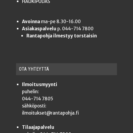
HAUKIPUDAS
Avoinna
ma-pe 8.30-16.00
Asiakaspalvelu
p. 044-714 7800
Rantapohja ilmestyy torstaisin
OTA YHTEYT­TÄ
Ilmoitusmyynti
puhelin:
044-714 7805
sähköposti:
ilmoitukset@rantapohja.fi
Tilaajapalvelu