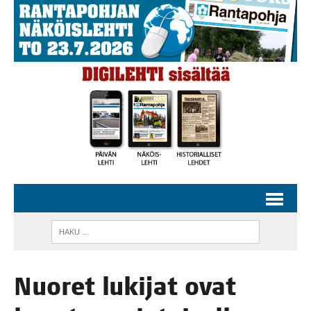
Nuo­ret luki­jat ovat