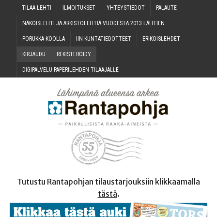
TILAA LEH­TI
ILMOI­TUK­SET
YHTEYS­TIE­DOT
PALAU­TE
NÄKÖIS­LEH­TI JA ARKIS­TO­LEH­TIÄ VUO­DES­TA 2013 LÄHTIEN
PORUK­KA KOOLLA
IIN KUN­TA­TIE­DOT­TEET
ERI­KOIS­LEH­DET
KIR­JAU­DU
REKIS­TE­RÖI­DY
DIGI­PAL­VE­LU PAPE­RI­LEH­DEN TILAAJALLE
Tutustu Rantapohjan tilaustarjouksiin klikkaamalla
tästä
.