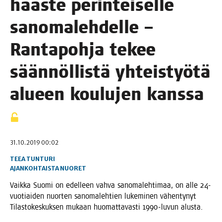
haas­te perin­tei­sel­le
sano­ma­leh­del­le –
Ran­ta­poh­ja tekee
sään­nöl­lis­tä yhteis­työ­tä
alu­een kou­lu­jen kanssa
31.10.2019 00:02
TEEA TUNTURI
AJANKOHTAISTA
NUORET
Vaik­ka Suo­mi on edel­leen vah­va sano­ma­leh­ti­maa, on alle 24-
vuo­tiai­den nuor­ten sano­ma­leh­tien luke­mi­nen vähen­ty­nyt
Tilas­to­kes­kuk­sen mukaan huo­mat­ta­vas­ti 1990-luvun alusta.