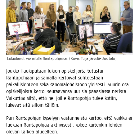
Lukio­lai­set vie­rai­lul­la Ran­ta­poh­jas­sa. (Kuva: Tui­ja Järvelä-Uusitalo)
Jouk­ko Hau­ki­pu­taan lukion opis­ke­li­joi­ta tutus­tui
Ran­ta­poh­jaan ja samal­la ker­toi­vat suh­tees­taan
pai­kal­lis­leh­teen sekä sano­ma­leh­dis­töön ylei­ses­ti. Suu­rin osa
opis­ke­li­jois­ta ker­toi seu­raa­van­sa uuti­sia pää­asias­sa netis­tä.
Vai­kut­taa sil­tä, että ne, joil­le Ran­ta­poh­ja tulee kotiin,
luke­vat sitä sil­loin tällöin.
Pari Ran­ta­poh­jan kyse­lyyn vas­tan­neis­ta ker­too, että vaik­ka ei
lue­kaan Ran­ta­poh­jaa aktii­vi­ses­ti, kokee kui­ten­kin leh­den
ole­van tär­keä alueelleen.