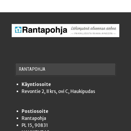
RAN­TA­POH­JA
Käyntiosoite
Revontie 2, II krs, ovi C, Haukipudas
Postiosoite
Rantapohja
PL 15, 90831