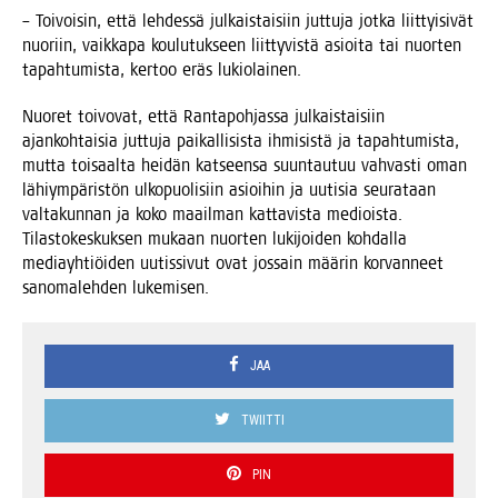
– Toi­voi­sin, että leh­des­sä jul­kais­tai­siin jut­tu­ja jot­ka liit­tyi­si­vät
nuo­riin, vaik­ka­pa kou­lu­tuk­seen liit­ty­vis­tä asioi­ta tai nuor­ten
tapah­tu­mis­ta, ker­too eräs lukiolainen.
Nuo­ret toi­vo­vat, että Ran­ta­poh­jas­sa jul­kais­tai­siin
ajan­koh­tai­sia jut­tu­ja pai­kal­li­sis­ta ihmi­sis­tä ja tapah­tu­mis­ta,
mut­ta toi­saal­ta hei­dän kat­seen­sa suun­tau­tuu vah­vas­ti oman
lähiym­pä­ris­tön ulko­puo­li­siin asioi­hin ja uuti­sia seu­ra­taan
val­ta­kun­nan ja koko maa­il­man kat­ta­vis­ta mediois­ta.
Tilas­to­kes­kuk­sen mukaan nuor­ten luki­joi­den koh­dal­la
mediayh­tiöi­den uutis­si­vut ovat jos­sain mää­rin kor­van­neet
sano­ma­leh­den lukemisen.
JAA
TWIITTI
PIN