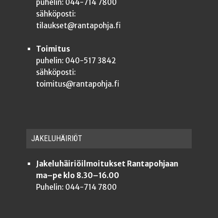
puhelin: 044-714 7800
sähköposti:
tilaukset@rantapohja.fi
Toimitus
puhelin: 040-517 3842
sähköposti:
toimitus@rantapohja.fi
JAKE­LU­HÄI­RIÖT
Jakeluhäiriöilmoitukset Rantapohjaan
ma–pe klo 8.30–16.00
Puhelin: 044-714 7800