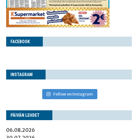
FACE­BOOK
INS­TA­GRAM
Follow on Instagram
PÄI­VÄN LEHDET
06.08.2026
30.07.2026