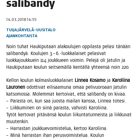
salibandy
14.03.2018 14:55
TUIJA JÄRVELÄ-UUSITALO
AJANKOHTAISTA
Noin tuhat Hau­ki­pu­taan ala­kou­lu­jen oppi­las­ta pela­si tänään
sali­ban­dyä. Kou­lu­jen 3.–6.-luokkalaiset pela­si­vat
luok­ka­jouk­kuein 114 jouk­ku­een voi­min. Pele­jä oli Jatu­lin ja
Hau­ki­pu­taan kou­lun seit­se­mäl­lä ken­täl­lä yhteen­sä noin 220.
Kel­lon kou­lun kol­mas­luok­ka­lai­set
Lin­nea Kosa­mo
ja
Karo­lii­na
Lau­ro­nen
odot­ti­vat eili­saa­mu­na omaa peli­vuo­ro­aan Jatu­lin
kat­so­mos­sa. Molem­mat ker­toi­vat, että sali­ban­dy on kivaa.
– Paras­ta on, kun saa juos­ta mai­lan kans­sa, Lin­nea totesi.
– Liik­ku­mi­nen on sii­nä paras­ta, vah­vis­ti Karoliina.
Tytöt ker­to­vat pitä­vän­sä kou­lun lii­kun­ta­tun­neis­ta ja liik­ku­vat
muutenkin.
– Har­ras­tan jouk­kue­voi­mis­te­lua, ker­too Karoliina.
– Minä har­ras­tan ihan perus­voi­mis­te­lua. Kou­lun