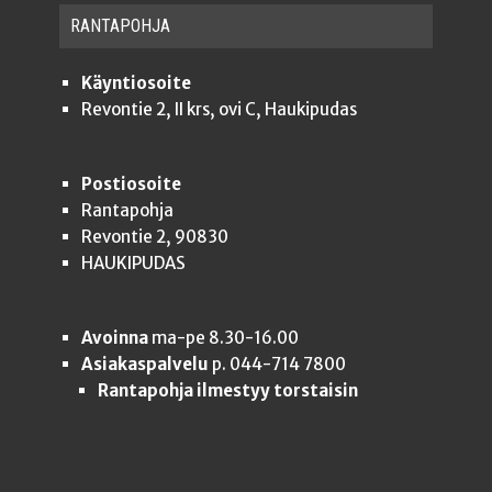
RAN­TA­POH­JA
Käyntiosoite
Revontie 2, II krs, ovi C, Haukipudas
Postiosoite
Rantapohja
Revontie 2, 90830
HAUKIPUDAS
Avoinna
ma-pe 8.30-16.00
Asiakaspalvelu
p. 044-714 7800
Rantapohja ilmestyy torstaisin