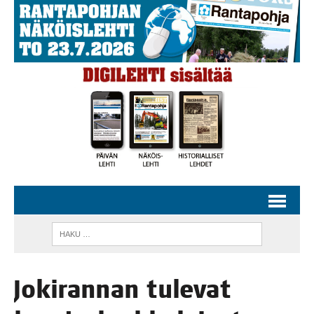
Joki­ran­nan tule­vat