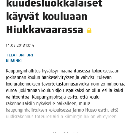
kuu­des­luok­ka­lai­set
käy­vät kou­lu­aan
Hiukkavaarassa
14.03.2018 13:14
TEEA TUNTURI
KIIMINKI
Kau­pun­gin­hal­li­tus hyväk­syi maa­nan­tai­ses­sa kokouk­ses­saan
Joki­ran­nan kou­lun han­ke­sel­vi­tyk­sen ja vah­vis­ti tule­van
kou­lu­ra­ken­nuk­sen tavoi­te­kus­tan­nusar­viok­si noin 20 mil­joo­naa
euroa. Joki­ran­nan kou­lun sijoi­tus­pai­kak­si on ollut esil­lä kak­si
vaih­toeh­toa. Kau­pun­gin­joh­ta­ja esit­ti, että kou­lu
raken­net­tai­siin nykyi­sel­le pai­kal­leen, mut­ta
kau­pun­gin­hal­li­tuk­sen kokouk­ses­sa
Jar­mo Hus­so
esit­ti, että
uudis­ra­ken­nus toteu­tet­tai­siin Kii­min­gin lukion yhteyteen.