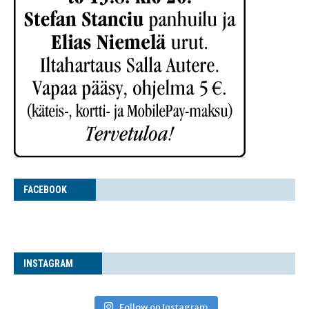
FACE­BOOK
INS­TA­GRAM
Follow on Instagram