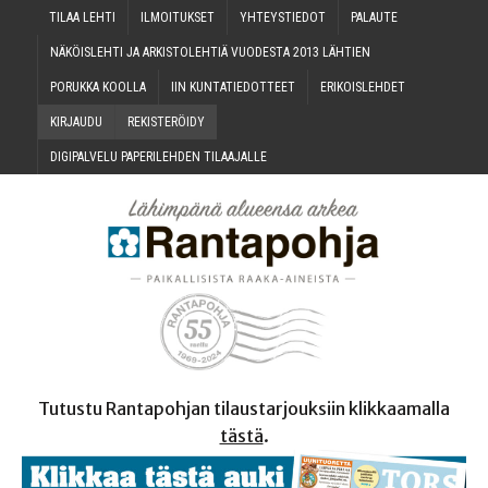
TILAA LEH­TI
ILMOI­TUK­SET
YHTEYS­TIE­DOT
PALAU­TE
NÄKÖIS­LEH­TI JA ARKIS­TO­LEH­TIÄ VUO­DES­TA 2013 LÄHTIEN
PORUK­KA KOOLLA
IIN KUN­TA­TIE­DOT­TEET
ERI­KOIS­LEH­DET
KIR­JAU­DU
REKIS­TE­RÖI­DY
DIGI­PAL­VE­LU PAPE­RI­LEH­DEN TILAAJALLE
Tutustu Rantapohjan tilaustarjouksiin klikkaamalla
tästä
.