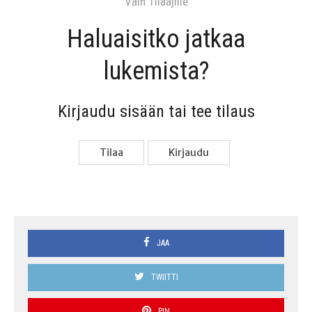
Vain Tilaa­jil­le
Haluai­sit­ko jat­kaa
lukemista?
Kir­jau­du sisään tai tee tilaus
Tilaa
Kir­jau­du
JAA
TWIITTI
PIN