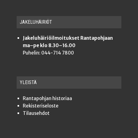
JAKE­LU­HÄI­RIÖT
Jakeluhäiriöilmoitukset Rantapohjaan
ma–pe klo 8.30–16.00
Puhelin: 044-714 7800
YLEISTÄ
Ran­ta­poh­jan historiaa
Rekis­te­ri­se­los­te
Tilauseh­dot