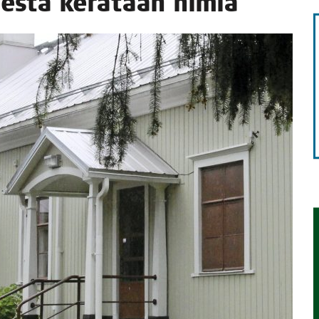
les­ta kerä­tään nimiä
TAEN