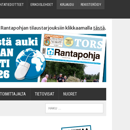
N­TA­TIE­DOT­TEET
ERI­KOIS­LEH­DET
KIR­JAU­DU
REKIS­TE­RÖI­DY
 Rantapohjan tilaustarjouksiin klikkaamalla
tästä
.
TOI­MIT­TA­JAL­TA
TIETOVISAT
NUO­RET