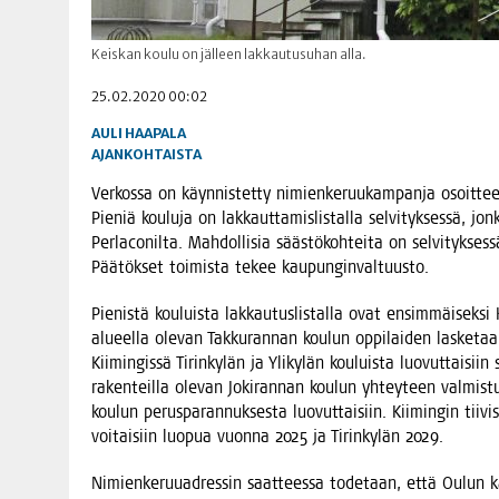
Keiskan koulu on jälleen lakkautusuhan alla.
25.02.2020 00:02
AULI HAAPALA
AJANKOHTAISTA
Ver­kos­sa on käyn­nis­tet­ty nimien­ke­ruu­kam­pan­ja osoit­tee
Pie­niä kou­lu­ja on lak­kaut­ta­mis­lis­tal­la sel­vi­tyk­ses­sä, jo
Per­laco­nil­ta. Mah­dol­li­sia sääs­tö­koh­tei­ta on sel­vi­tyk­s
Pää­tök­set toi­mis­ta tekee kaupunginvaltuusto.
Pie­nis­tä kou­luis­ta lak­kau­tus­lis­tal­la ovat ensim­mäi­sek­si
alu­eel­la ole­van Tak­ku­ran­nan kou­lun oppi­lai­den las­ke­
Kii­min­gis­sä Tirin­ky­län ja Yli­ky­län kou­luis­ta luo­vut­tai­si
raken­teil­la ole­van Joki­ran­nan kou­lun yhtey­teen val­mis­tui­
kou­lun perus­pa­ran­nuk­ses­ta luo­vut­tai­siin. Kii­min­gin tii­vis
voi­tai­siin luo­pua vuon­na 2025 ja Tirin­ky­län 2029.
Nimien­ke­ruu­adres­sin saat­tees­sa tode­taan, että Oulun kau­