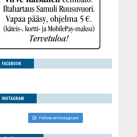
FACE­BOOK
INS­TA­GRAM
Follow on Instagram