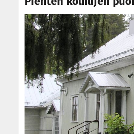
Pien­ten kou­lu­jen puo­
06.08.2026
|
TOI­VEI­DEN KOTI IISTÄ!
06.08.2026
|
KII­MIN­KI­PÄI­VÄT JÄR­JES­TE­TÄÄN PERIN­TEI­TÄ KUNNIOIT