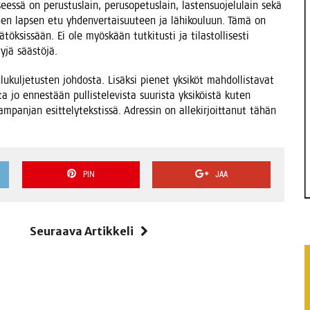
s­sä on perus­tus­lain, perus­o­pe­tus­lain, las­ten­suo­je­lu­lain sekä
nen lap­sen etu yhden­ver­tai­suu­teen ja lähi­kou­luun. Tämä on
­tök­sis­sään. Ei ole myös­kään tut­ki­tus­ti ja tilas­tol­li­ses­ti
­ty­jä säästöjä.
u­kul­je­tus­ten joh­dos­ta. Lisäk­si pie­net yksi­köt mah­dol­lis­ta­vat
a jo ennes­tään pul­lis­te­le­vis­ta suu­ris­ta yksi­köis­tä kuten
­pan­jan esit­te­ly­teks­tis­sä. Adres­sin on alle­kir­joit­ta­nut tähän
PIN
JAA
i
Seuraava Artikkeli