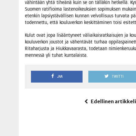
vähin­tään yhtä tiheä­nä kuin se on täl­lä­kin het­kel­lä. Kysee
Suo­men rati­fioi­ma las­te­noi­keuk­sien sopi­muk­sen mukai­
eten­kin lap­siys­tä­väl­li­sen kun­nan vel­vol­li­suus tur­va­ta pää
toden­net­tu, että kou­lu­ver­kon kes­kit­tä­mi­nen toi­si esi­tet
Kulut ovat jopa lisään­ty­neet väliai­kais­rat­kai­su­jen ja kou­l
kou­lu­ver­kon jous­tot ja vähen­tä­vät tur­haa oppi­las­pai­net­t
Rita­har­jus­ta ja Hiuk­ka­vaa­ras­ta, tode­taan nimien­ke­ruu­kam
men­nes­sä yli tuhat kuntalaista.
JAA
TWIITTI
Edellinen artikkel