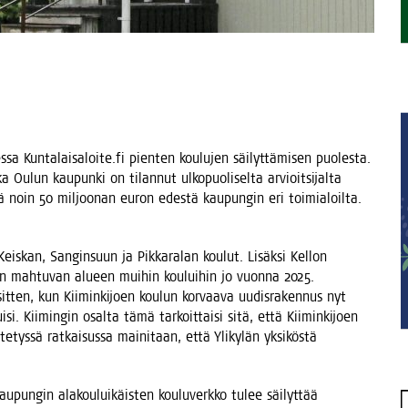
s­sa Kuntalaisaloite.fi pien­ten kou­lu­jen säi­lyt­tä­mi­sen puo­les­ta.
n­ka Oulun kau­pun­ki on tilan­nut ulko­puo­li­sel­ta arvioit­si­jal­ta
es­sä noin 50 mil­joo­nan euron edes­tä kau­pun­gin eri toi­mia­loil­ta.
 Keis­kan, San­gin­suun ja Pik­ka­ra­lan kou­lut. Lisäk­si Kel­lon
taan mah­tu­van alu­een mui­hin kou­lui­hin jo vuon­na 2025.
in sit­ten, kun Kii­min­ki­joen kou­lun kor­vaa­va uudis­ra­ken­nus nyt
si. Kii­min­gin osal­ta tämä tar­koit­tai­si sitä, että Kii­min­ki­joen
­te­tys­sä rat­kai­sus­sa mai­ni­taan, että Yli­ky­län yksi­kös­tä
pun­gin ala­kou­lui­käis­ten kou­lu­verk­ko tulee säi­lyt­tää