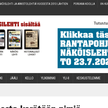
KÖIS­LEH­TI JA ARKIS­TO­LEH­TIÄ VUO­DES­TA 2013 LÄHTIEN
PORUK­KA KOOLLA
IIN KU
Tutustu
­KI
JÄÄ­LI
KEL­LO
YLI­KII­MIN­KI
YLI-II
KES­KUS­TE­LEM­ME
STA