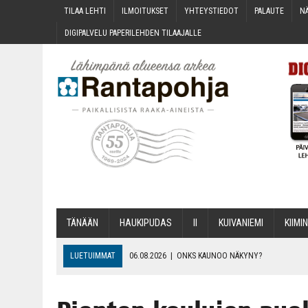
TILAA LEH­TI
ILMOI­TUK­SET
YHTEYS­TIE­DOT
PALAU­TE
NÄ
DIGI­PAL­VE­LU PAPE­RI­LEH­DEN TILAAJALLE
TÄNÄÄN
HAU­KI­PU­DAS
II
KUI­VA­NIE­MI
KII­MIN
LUETUIMMAT
06.08.2026
|
ONKS KAU­NOO NÄKYNY?
06.08.2026
|
MAKA­RO­NI­LAA­TI­KOL­LA ARKEEN
06.08.2026
|
OPIN­TOI­HIN KAN­SA­LAIS­OPIS­TOS­SA VOI SAA­DA AVUSTU