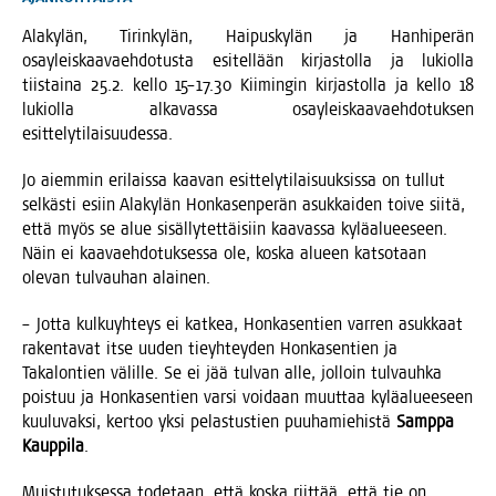
Alakylän, Tirinkylän, Haipuskylän ja Hanhiperän
osay­leis­kaa­vaeh­do­tus­ta esi­tel­lään kir­jas­tol­la ja lukiol­la
tiis­tai­na 25.2. kel­lo 15–17.30 Kii­min­gin kir­jas­tol­la ja kel­lo 18
lukiol­la alka­vas­sa osay­leis­kaa­vaeh­do­tuk­sen
esittelytilaisuudessa.
Jo aiem­min eri­lais­sa kaa­van esit­te­ly­ti­lai­suuk­sis­sa on tul­lut
sel­käs­ti esiin Ala­ky­län Hon­ka­sen­pe­rän asuk­kai­den toi­ve sii­tä,
että myös se alue sisäl­ly­tet­täi­siin kaa­vas­sa kylä­alu­ee­seen.
Näin ei kaa­vaeh­do­tuk­ses­sa ole, kos­ka alu­een kat­so­taan
ole­van tul­vau­han alainen.
– Jot­ta kul­ku­yh­teys ei kat­kea, Hon­ka­sen­tien var­ren asuk­kaat
raken­ta­vat itse uuden tie­yh­tey­den Hon­ka­sen­tien ja
Taka­lon­tien välil­le. Se ei jää tul­van alle, jol­loin tul­vauh­ka
pois­tuu ja Hon­ka­sen­tien var­si voi­daan muut­taa kylä­alu­ee­seen
kuu­lu­vak­si, ker­too yksi pelas­tus­tien puu­ha­mie­his­tä
Samp­pa
Kaup­pi­la
.
Muis­tu­tuk­ses­sa tode­taan, että kos­ka riit­tää, että tie on