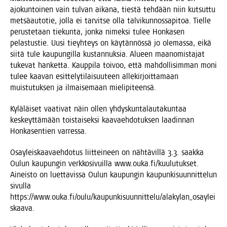
ajo­kun­toi­nen vain tul­van aika­na, ties­tä teh­dään niin kut­sut­tu
met­sä­au­to­tie, jol­la ei tar­vit­se olla tal­vi­kun­nos­sa­pi­toa. Tiel­le
perus­te­taan tie­kun­ta, jon­ka nimek­si tulee Hon­ka­sen
pelas­tus­tie. Uusi tie­yh­teys on käy­tän­nös­sä jo ole­mas­sa, eikä
sii­tä tule kau­pun­gil­la kus­tan­nuk­sia. Alu­een maa­no­mis­ta­jat
tuke­vat han­ket­ta. Kaup­pi­la toi­voo, että mah­dol­li­sim­man moni
tulee kaa­van esit­te­ly­ti­lai­suu­teen alle­kir­joit­ta­maan
muis­tu­tuk­sen ja ilmai­se­maan mielipiteensä.
Kylä­läi­set vaa­ti­vat näin ollen yhdys­kun­ta­lau­ta­kun­taa
kes­keyt­tä­mään tois­tai­sek­si kaa­vaeh­do­tuk­sen laa­din­nan
Hon­ka­sen­tien varressa.
Osay­leis­kaa­vaeh­do­tus liit­tei­neen on näh­tä­vil­lä 3.3. saak­ka
Oulun kau­pun­gin verk­ko­si­vuil­la www.ouka.fi/kuulutukset.
Aineis­to on luet­ta­vis­sa Oulun kau­pun­gin kau­pun­ki­suun­nit­te­lun
sivul­la
https://www.ouka.fi/oulu/kaupunkisuunnittelu/alakylan_osaylei
skaava.