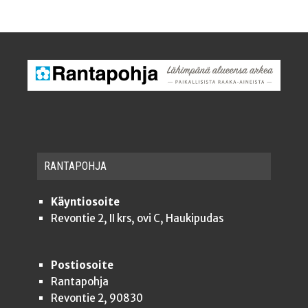
RAN­TA­POH­JA
Käyntiosoite
Revontie 2, II krs, ovi C, Haukipudas
Postiosoite
Rantapohja
Revontie 2, 90830