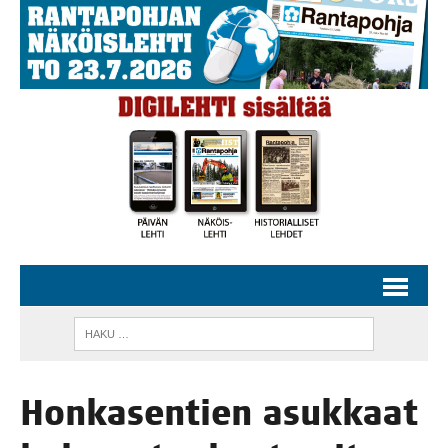
Hon­ka­sen­tien asuk­kaat