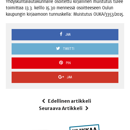
Yhdys­kun­ta­lau­ta­kun­nal­le osoi­tet­tu kir­jal­li­nen muis­tu­tus tulee
toi­mit­taa 13.3. kell­lo 15.30 men­nes­sä osoit­tee­seen Oulun
kau­pun­gin kir­jaa­moon tun­nus­kel­la: Muis­tu­tus OUKA/3353/2015.
JAA
TWIITTI
PIN
JAA
Edellinen artikkeli
Seuraava Artikkeli