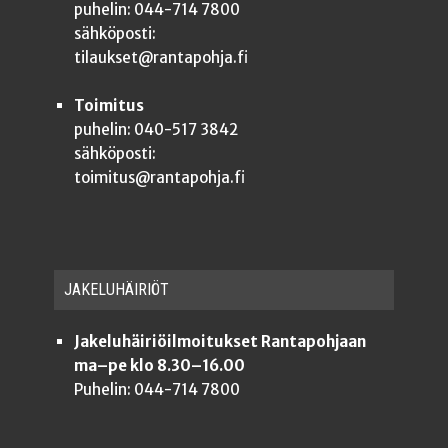
puhelin: 044-714 7800
sähköposti:
tilaukset@rantapohja.fi
Toimitus
puhelin: 040-517 3842
sähköposti:
toimitus@rantapohja.fi
JAKE­LU­HÄI­RIÖT
Jakeluhäiriöilmoitukset Rantapohjaan
ma–pe klo 8.30–16.00
Puhelin: 044-714 7800