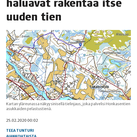
halua­vat raken­taa itse
uuden tien
Kartan yläreunassa näkyy sinisellä tielinjaus, joka palvelisi Honkasentien
asukkaiden pelastustienä.
25.02.2020 00:02
TEEA TUNTURI
AJANKOHTAISTA