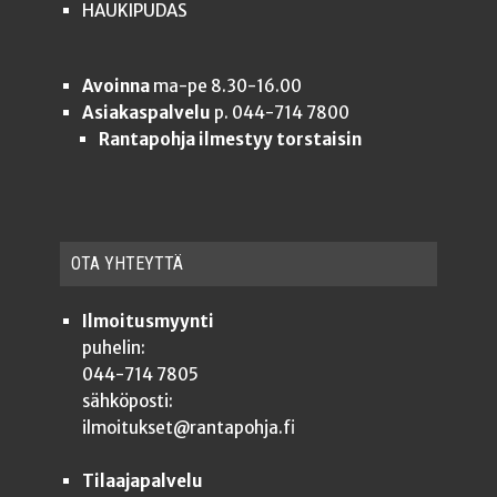
HAUKIPUDAS
Avoinna
ma-pe 8.30-16.00
Asiakaspalvelu
p. 044-714 7800
Rantapohja ilmestyy torstaisin
OTA YHTEYT­TÄ
Ilmoitusmyynti
puhelin:
044-714 7805
sähköposti:
ilmoitukset@rantapohja.fi
Tilaajapalvelu