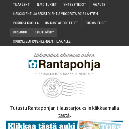
TILAA LEH­TI
ILMOI­TUK­SET
YHTEYS­TIE­DOT
PALAU­TE
NÄKÖIS­LEH­TI JA ARKIS­TO­LEH­TIÄ VUO­DES­TA 2013 LÄHTIEN
PORUK­KA KOOLLA
IIN KUN­TA­TIE­DOT­TEET
ERI­KOIS­LEH­DET
KIR­JAU­DU
REKIS­TE­RÖI­DY
DIGI­PAL­VE­LU PAPE­RI­LEH­DEN TILAAJALLE
Tutustu Rantapohjan tilaustarjouksiin klikkaamalla
tästä
.