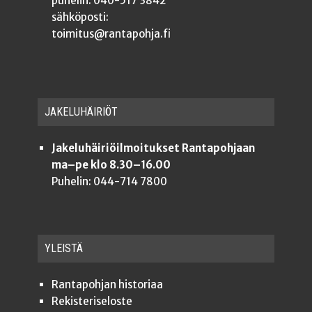
puhelin: 040-517 3842
sähköposti:
toimitus@rantapohja.fi
JAKE­LU­HÄI­RIÖT
Jakeluhäiriöilmoitukset Rantapohjaan
ma–pe klo 8.30–16.00
Puhelin: 044-714 7800
YLEISTÄ
Ran­ta­poh­jan historiaa
Rekis­te­ri­se­los­te