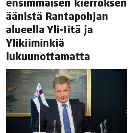
ensim­mäi­sen kier­rok­sen
äänis­tä Ran­ta­poh­jan
alu­eel­la Yli-Iitä ja
Yli­kii­min­kiä
lukuunottamatta