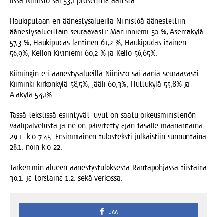
Iis­sä Nii­nis­tö sai 53,1 pro­sent­tia äänistä.
Hau­ki­pu­taan eri äänes­ty­sa­lueil­la Nii­nis­töä äänes­tet­tiin
äänes­ty­sa­lueit­tain seu­raa­vas­ti: Mar­tin­nie­mi 50 %, Ase­ma­ky­lä
57,3 %, Hau­ki­pu­das län­ti­nen 61,2 %, Hau­ki­pu­das itäi­nen
56,9%, Kel­lon Kivi­nie­mi 60,2 % ja Kel­lo 56,65%.
Kii­min­gin eri äänes­ty­sa­lueil­la Nii­nis­tö sai ääniä seu­raa­vas­ti:
Kii­min­ki kir­kon­ky­lä 58,5%, Jää­li 60,3%, Hut­tu­ky­lä 55,8% ja
Ala­ky­lä 54,1%.
Täs­sä teks­tis­sä esiin­ty­vät luvut on saa­tu oikeus­mi­nis­te­riön
vaa­li­pal­ve­lus­ta ja ne on päi­vi­tet­ty ajan tasal­le maa­nan­tai­na
29.1. klo 7.45. Ensim­mäi­nen tulos­teks­ti jul­kais­tiin sun­nun­tai­na
28.1. noin klo 22.
Tar­kem­min alu­een äänes­tys­tu­lok­ses­ta Ran­ta­poh­jas­sa tiis­tai­na
30.1. ja tors­tai­na 1.2. sekä verkossa.
JAA