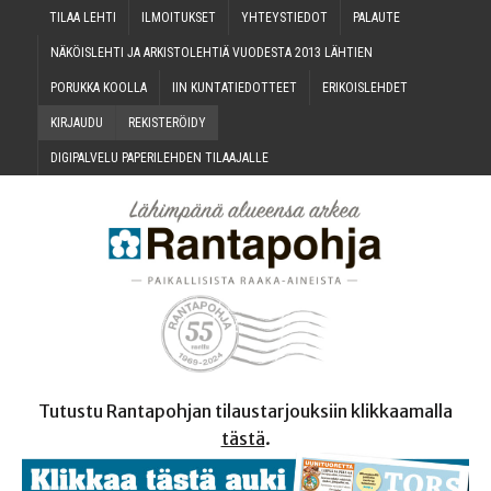
TILAA LEH­TI
ILMOI­TUK­SET
YHTEYS­TIE­DOT
PALAU­TE
NÄKÖIS­LEH­TI JA ARKIS­TO­LEH­TIÄ VUO­DES­TA 2013 LÄHTIEN
PORUK­KA KOOLLA
IIN KUN­TA­TIE­DOT­TEET
ERI­KOIS­LEH­DET
KIR­JAU­DU
REKIS­TE­RÖI­DY
DIGI­PAL­VE­LU PAPE­RI­LEH­DEN TILAAJALLE
Tutustu Rantapohjan tilaustarjouksiin klikkaamalla
tästä
.