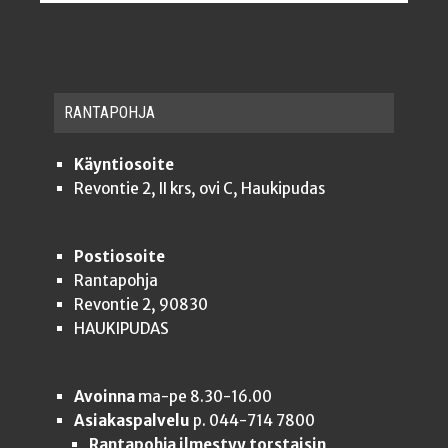
RAN­TA­POH­JA
Käyntiosoite
Revontie 2, II krs, ovi C, Haukipudas
Postiosoite
Rantapohja
Revontie 2, 90830
HAUKIPUDAS
Avoinna
ma-pe 8.30-16.00
Asiakaspalvelu
p. 044-714 7800
Rantapohja ilmestyy torstaisin