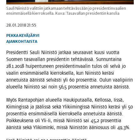
Sauli Niinistö valittiin jatkamaan tehtävässään jo presidentinvaalien
ensimmäisellä kierroksella. Kuva: Tasavallan presidentin kanslia
28.01.2018 21:55
PEKKA KEVÄJÄRVI
AJANKOHTAISTA
Pre­si­dent­ti Sau­li Nii­nis­tö jat­kaa seu­raa­vat kuusi vuot­ta
Suo­men tasa­val­lan pre­si­den­tin teh­tä­väs­sä. Sun­nun­tai­na
28.1.2018 hui­pen­tu­neen pre­si­den­tin­vaa­lin tulos oli sel­vä jo
vaa­lin ensim­mäi­sel­lä kier­rok­sel­la, kun Nii­nis­tö kerä­si
anne­tuis­ta äänis­tä sel­väs­ti yli 60 pro­sent­tia. Oulun vaa­li­pii­rin
alu­eel­la Nii­nis­tö sai noin 56,5 pro­sent­tia anne­tuis­ta äänistä.
Myös Ran­ta­poh­jan alu­eel­la Hau­ki­pu­taal­la, Kel­los­sa, Iis­sä,
Kii­min­gis­sä ja Jää­lis­sä sekä Yli­kii­min­gis­sä Nii­nis­tö kerä­si yli 50
pro­sent­tia ensim­mäi­sel­lä kier­rok­sel­la anne­tuis­ta äänis­tä.
Poik­keuk­se­na oli Yli-Ii, mis­sä Nii­nis­tö sai 45,2 pro­sent­tia
äänis­tä sekä Yli­kii­min­ki, mis­sä Nii­nis­tön äänio­suus oli 49,3%.