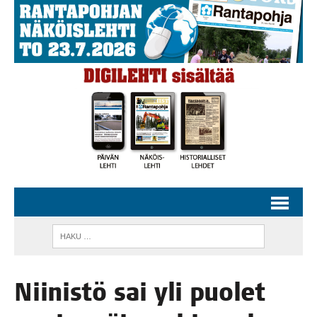
Nii­nis­tö sai yli puo­let