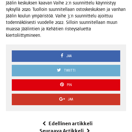
Jää­lin kes­kuk­sen kaa­van Vai­he 2:n suun­nit­te­lu käyn­nis­tyy
syk­syl­lä 2020. Tuol­loin suun­ni­tel­laan ostos­kes­kuk­sen ja van­han
Jää­lin kou­lun ympä­ris­töä. Vai­he 3:n suun­nit­te­lu ajoit­tuu
toden­nä­köi­ses­ti vuo­del­le 2022. Sil­loin suun­ni­tel­laan muun
muas­sa Jää­lin­tien ja Kehä­tien ris­tey­sa­luet­ta
kiertoliittymineen.
JAA
TWIITTI
PIN
JAA
Edellinen artikkeli
Seuraava Artikkeli