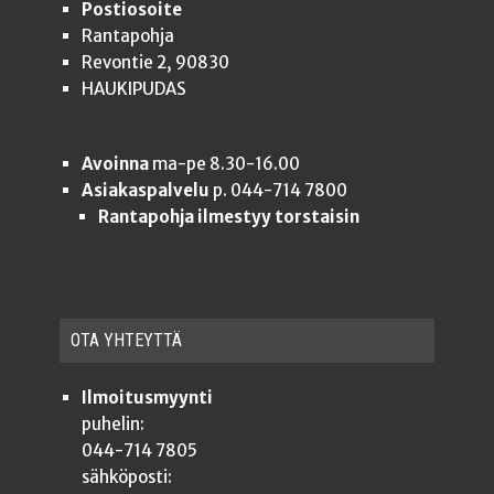
Postiosoite
Rantapohja
Revontie 2, 90830
HAUKIPUDAS
Avoinna
ma-pe 8.30-16.00
Asiakaspalvelu
p. 044-714 7800
Rantapohja ilmestyy torstaisin
OTA YHTEYT­TÄ
Ilmoitusmyynti
puhelin:
044-714 7805
sähköposti: