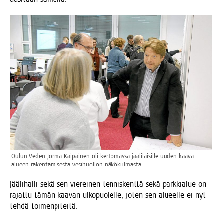
Oulun Veden Jor­ma Kai­pai­nen oli ker­to­mas­sa jää­li­läi­sil­le uuden kaa­va-
alu­een raken­ta­mi­ses­ta vesi­huol­lon näkökulmasta.
Jää­li­hal­li sekä sen vie­rei­nen ten­nis­kent­tä sekä park­kia­lue on
rajat­tu tämän kaa­van ulko­puo­lel­le, joten sen alu­eel­le ei nyt
teh­dä toimenpiteitä.