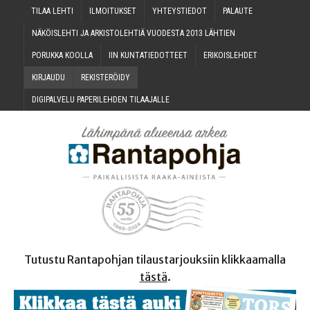
TILAA LEH­TI
ILMOI­TUK­SET
YHTEYS­TIE­DOT
PALAU­TE
NÄKÖIS­LEH­TI JA ARKIS­TO­LEH­TIÄ VUO­DES­TA 2013 LÄHTIEN
PORUK­KA KOOLLA
IIN KUN­TA­TIE­DOT­TEET
ERI­KOIS­LEH­DET
KIR­JAU­DU
REKIS­TE­RÖI­DY
DIGI­PAL­VE­LU PAPE­RI­LEH­DEN TILAAJALLE
Tutustu Rantapohjan tilaustarjouksiin klikkaamalla
tästä
.