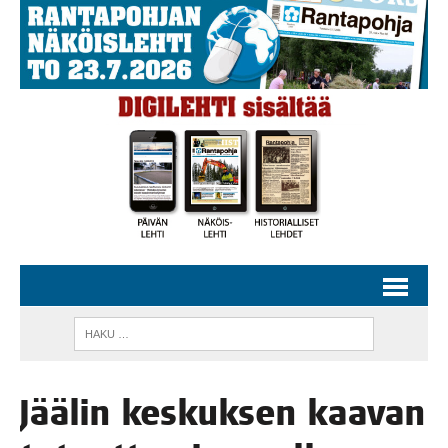
Jää­lin kes­kuk­sen kaa­van