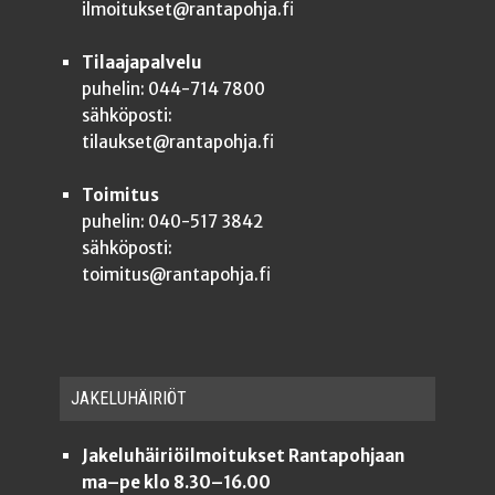
ilmoitukset@rantapohja.fi
Tilaajapalvelu
puhelin: 044-714 7800
sähköposti:
tilaukset@rantapohja.fi
Toimitus
puhelin: 040-517 3842
sähköposti:
toimitus@rantapohja.fi
JAKE­LU­HÄI­RIÖT
Jakeluhäiriöilmoitukset Rantapohjaan
ma–pe klo 8.30–16.00