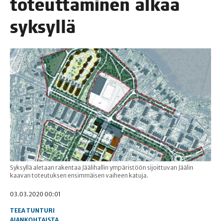
toteut­ta­mi­nen alkaa
syksyllä
Syksyllä aletaan rakentaa Jäälihallin ympäristöön sijoittuvan Jäälin
kaavan toteutuksen ensimmäisen vaiheen katuja.
03.03.2020 00:01
TEEA TUNTURI
AJANKOHTAISTA