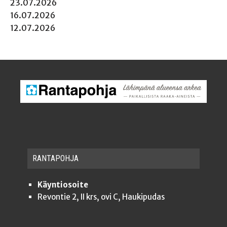
23.07.2026
16.07.2026
12.07.2026
RAN­TA­POH­JA
Käyntiosoite
Revontie 2, II krs, ovi C, Haukipudas