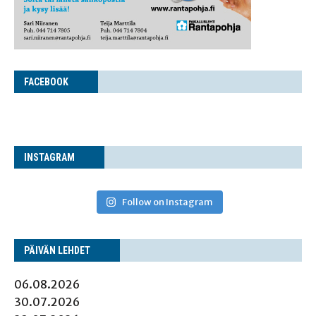
FACE­BOOK
INS­TA­GRAM
Follow on Instagram
PÄI­VÄN LEHDET
06.08.2026
30.07.2026