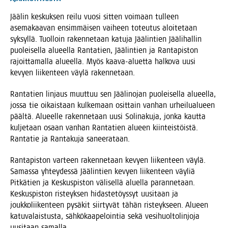
Jää­lin kes­kuk­sen rei­lu vuo­si sit­ten voi­maan tul­leen
ase­ma­kaa­van ensim­mäi­sen vai­heen toteu­tus aloi­te­taan
syk­syl­lä. Tuol­loin raken­ne­taan katu­ja Jää­lin­tien Jää­li­hal­lin
puo­lei­sel­la alu­eel­la Ran­ta­tien, Jää­lin­tien ja Ran­ta­pis­ton
rajoit­ta­mal­la alu­eel­la. Myös kaa­va-aluet­ta hal­ko­va uusi
kevyen lii­ken­teen väy­lä rakennetaan.
Ran­ta­tien lin­jaus muut­tuu sen Jää­li­no­jan puo­lei­sel­la alu­eel­la,
jos­sa tie oikais­taan kul­ke­maan osit­tain van­han urhei­lua­lu­een
pääl­tä. Alu­eel­le raken­ne­taan uusi Soli­na­ku­ja, jon­ka kaut­ta
kul­je­taan osaan van­han Ran­ta­tien alu­een kiin­teis­töis­tä.
Ran­ta­tie ja Ran­ta­ku­ja saneerataan.
Ran­ta­pis­ton var­teen raken­ne­taan kevyen lii­ken­teen väy­lä.
Samas­sa yhtey­des­sä Jää­lin­tien kevyen lii­ken­teen väy­liä
Pit­kä­tien ja Kes­kus­pis­ton väli­sel­lä aluel­la paran­ne­taan.
Kes­kus­pis­ton ris­teyk­sen hidas­te­töys­syt uusi­taan ja
jouk­ko­lii­ken­teen pysä­kit siir­ty­vät tähän ris­teyk­seen. Alu­een
katu­va­lais­tus­ta, säh­kö­kaa­pe­loin­tia sekä vesi­huol­to­lin­jo­ja
uusi­taan samalla.