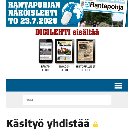
Käsi­työ yhdistää