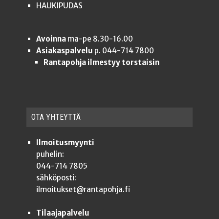
HAUKIPUDAS
Avoinna
ma-pe 8.30-16.00
Asiakaspalvelu
p. 044-714 7800
Rantapohja ilmestyy torstaisin
OTA YHTEYT­TÄ
Ilmoitusmyynti
puhelin:
044-714 7805
sähköposti:
ilmoitukset@rantapohja.fi
Tilaajapalvelu