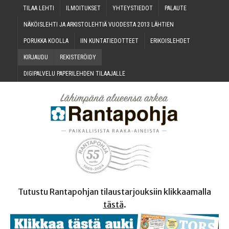
TILAA LEH­TI
ILMOI­TUK­SET
YHTEYS­TIE­DOT
PALAU­TE
NÄKÖIS­LEH­TI JA ARKIS­TO­LEH­TIÄ VUO­DES­TA 2013 LÄHTIEN
PORUK­KA KOOLLA
IIN KUN­TA­TIE­DOT­TEET
ERI­KOIS­LEH­DET
KIR­JAU­DU
REKIS­TE­RÖI­DY
DIGI­PAL­VE­LU PAPE­RI­LEH­DEN TILAAJALLE
Tutustu Rantapohjan tilaustarjouksiin klikkaamalla
tästä
.