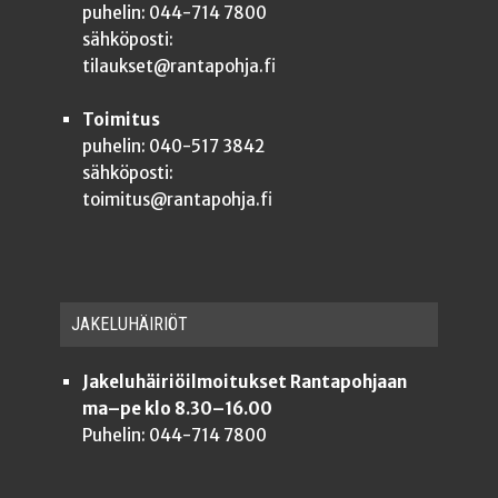
puhelin: 044-714 7800
sähköposti:
tilaukset@rantapohja.fi
Toimitus
puhelin: 040-517 3842
sähköposti:
toimitus@rantapohja.fi
JAKE­LU­HÄI­RIÖT
Jakeluhäiriöilmoitukset Rantapohjaan
ma–pe klo 8.30–16.00
Puhelin: 044-714 7800