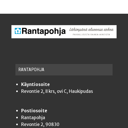
RAN­TA­POH­JA
Käyntiosoite
Revontie 2, II krs, ovi C, Haukipudas
Postiosoite
Rantapohja
Revontie 2, 90830