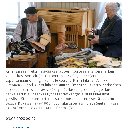
Kiimingissä siirrettiin elävää käsityöperintöä osaajalta toiselle, kun
alueen käsityön taitajat kokoontuivat Käsi sydämen jatkeena -
tapahtumaan Kiimingin vanhalle koululle. Kiiminkiläinen Annikki
Timonen kuunteli kun oululainen suutari Timo Stenius kertoi perinteisen
lapikkaan valmistamisesta käsityönä. Naskalit, pikilangat, erilaiset
nahkalaadut ja upeat käsityönä tehdyt kengät ja laukut kiersivät
yleisössä Steniuksen kertoillessa leppoisasti perinteisestä suutarin
työstä. Kuvassa näkyy 1900-luvun alusta peräisin oleva Suutarin kissa,
jolla voi ommella vaikkapa kenkien pohjia.
03.03.2020 00:02