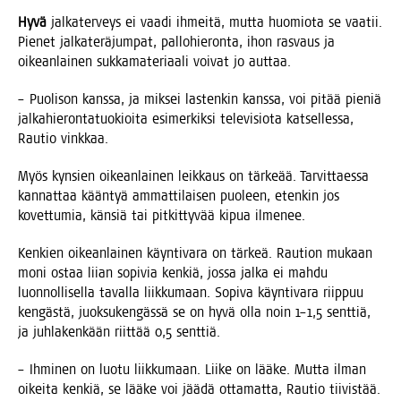
Hyvä
jal­ka­ter­veys ei vaa­di ihmei­tä, mut­ta huo­mio­ta se vaa­tii.
Pie­net jal­ka­te­rä­jum­pat, pal­lo­hie­ron­ta, ihon ras­vaus ja
oikean­lai­nen suk­ka­ma­te­ri­aa­li voi­vat jo auttaa.
– Puo­li­son kans­sa, ja mik­sei las­ten­kin kans­sa, voi pitää pie­niä
jal­ka­hie­ron­ta­tuo­kioi­ta esi­mer­kik­si tele­vi­sio­ta kat­sel­les­sa,
Rau­tio vinkkaa.
Myös kyn­sien oikean­lai­nen leik­kaus on tär­ke­ää. Tar­vit­taes­sa
kan­nat­taa kään­tyä ammat­ti­lai­sen puo­leen, eten­kin jos
kovet­tu­mia, kän­siä tai pit­kit­ty­vää kipua ilmenee.
Ken­kien oikean­lai­nen käyn­ti­va­ra on tär­keä. Rau­tion mukaan
moni ostaa lii­an sopi­via ken­kiä, jos­sa jal­ka ei mah­du
luon­nol­li­sel­la taval­la liik­ku­maan. Sopi­va käyn­ti­va­ra riip­puu
ken­gäs­tä, juok­su­ken­gäs­sä se on hyvä olla noin 1–1,5 sent­tiä,
ja juh­la­ken­kään riit­tää 0,5 senttiä.
– Ihmi­nen on luo­tu liik­ku­maan. Lii­ke on lää­ke. Mut­ta ilman
oikei­ta ken­kiä, se lää­ke voi jää­dä otta­mat­ta, Rau­tio tiivistää.