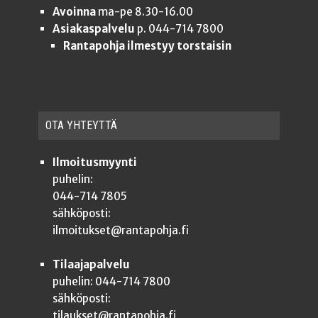
Avoinna
ma-pe 8.30-16.00
Asiakaspalvelu
p. 044-714 7800
Rantapohja ilmestyy torstaisin
OTA YHTEYT­TÄ
Ilmoitusmyynti
puhelin:
044-714 7805
sähköposti:
ilmoitukset@rantapohja.fi
Tilaajapalvelu
puhelin: 044-714 7800
sähköposti:
tilaukset@rantapohja.fi