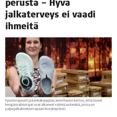
perus­ta – Hyvä
jal­ka­ter­veys ei vaa­di
ihmeitä
Fysioterapeutti ja kenkäkauppias Jenni Rautio kertoo, että monet
kengänvalmistajat ovat alkaneet valmistaa kenkiä, joissa on
paljasjalkakenkien tapaan leveämpi lesti.