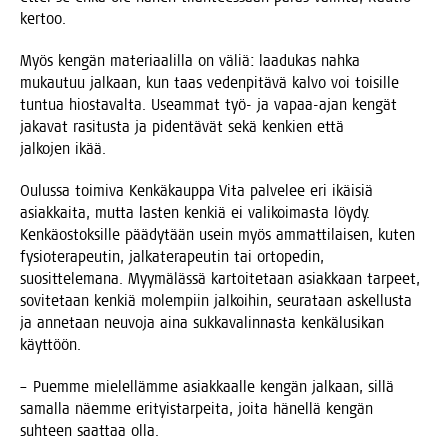
kertoo.
Myös ken­gän mate­ri­aa­lil­la on väliä: laa­du­kas nah­ka
mukau­tuu jal­kaan, kun taas veden­pi­tä­vä kal­vo voi toi­sil­le
tun­tua hios­ta­val­ta. Useam­mat työ- ja vapaa-ajan ken­gät
jaka­vat rasi­tus­ta ja piden­tä­vät sekä ken­kien että
jal­ko­jen ikää.
Oulus­sa toi­mi­va Ken­kä­kaup­pa Vita pal­ve­lee eri ikäi­siä
asiak­kai­ta, mut­ta las­ten ken­kiä ei vali­koi­mas­ta löy­dy.
Ken­kä­os­tok­sil­le pää­dy­tään usein myös ammat­ti­lai­sen, kuten
fysio­te­ra­peu­tin, jal­ka­te­ra­peu­tin tai orto­pe­din,
suo­sit­te­le­ma­na. Myy­mä­läs­sä kar­toi­te­taan asiak­kaan tar­peet,
sovi­te­taan ken­kiä molem­piin jal­koi­hin, seu­ra­taan askel­lus­ta
ja anne­taan neu­vo­ja aina suk­ka­va­lin­nas­ta ken­kä­lusi­kan
käyttöön.
– Puem­me mie­lel­läm­me asiak­kaal­le ken­gän jal­kaan, sil­lä
samal­la näem­me eri­tyis­tar­pei­ta, joi­ta hänel­lä ken­gän
suh­teen saat­taa olla.