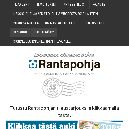
TILAA LEH­TI
ILMOI­TUK­SET
YHTEYS­TIE­DOT
PALAU­TE
NÄKÖIS­LEH­TI JA ARKIS­TO­LEH­TIÄ VUO­DES­TA 2013 LÄHTIEN
PORUK­KA KOOLLA
IIN KUN­TA­TIE­DOT­TEET
ERI­KOIS­LEH­DET
KIR­JAU­DU
REKIS­TE­RÖI­DY
DIGI­PAL­VE­LU PAPE­RI­LEH­DEN TILAAJALLE
Tutustu Rantapohjan tilaustarjouksiin klikkaamalla
tästä
.