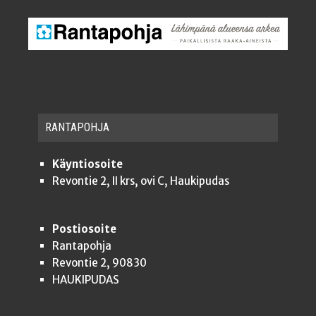
RAN­TA­POH­JA
Käyntiosoite
Revontie 2, II krs, ovi C, Haukipudas
Postiosoite
Rantapohja
Revontie 2, 90830
HAUKIPUDAS