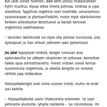
Kun jalat voi­vat huo­nos­ti, koko keho jou­tuu mukau­tu­maan.
Ryh­ti muut­tuu, kipu­ja alkaa ilme­tä pol­vis­sa, lon­kis­sa ja jopa
ala­se­läs­sä. Tyy­pil­li­siä ongel­mia ovat nivel­rik­ko, vai­vai­sen­luut,
vasa­ra­var­paat ja plan­taa­ri­fas­kiit­ti, mut­ta myös vää­rän­lais­ten
ken­kien aiheut­ta­mat kovet­tu­mat ja kän­sät ker­to­vat
ongel­mis­ta askelluksessa.
– Var­sin­kin ikäih­mi­sil­lä voi myös olla jalois­sa tur­vo­tus­ta, jota
epä­so­pi­vat ja lii­an ahtaat jal­ki­neet vaan pahentavat.
Jos jalat
kipey­ty­vät len­kil­lä, ken­gät tun­tu­vat aina
epä­mu­ka­vil­ta tai jal­ko­jen väsy­mi­nen on jat­ku­vaa, kan­nat­taa
hakea apua ammat­ti­lai­sel­ta. Pie­net viit­teet voi­vat ker­toa
suu­rem­mis­ta ongel­mis­ta, ja oikeil­la ken­gil­lä voi mones­ti
vält­tää jopa leikkauksia.
Pal­jas­jal­ka­ken­gät ovat vii­me vuo­sien tren­di, mut­ta ne eivät
sovi kaikille.
– Pal­jas­jal­ka­ken­kä vaa­tii lihak­sis­tol­ta enem­män. Se sopii
peh­meil­le alus­toil­le, lyhyil­le mat­koil­le – tai totu­tel­les­sa. On