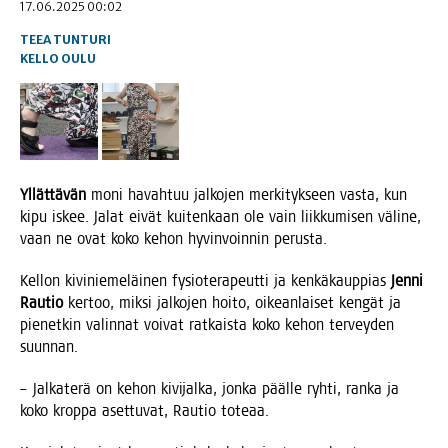
17.06.2025 00:02
TEEA TUNTURI
KELLO
OULU
Yllät­tä­vän
moni havah­tuu jal­ko­jen mer­ki­tyk­seen vas­ta, kun
kipu iskee. Jalat eivät kui­ten­kaan ole vain liik­ku­mi­sen väli­ne,
vaan ne ovat koko kehon hyvin­voin­nin perusta.
Kel­lon kivi­nie­me­läi­nen fysio­te­ra­peut­ti ja ken­kä­kaup­pias
Jen­ni
Rau­tio
ker­too, mik­si jal­ko­jen hoi­to, oikean­lai­set ken­gät ja
pie­net­kin valin­nat voi­vat rat­kais­ta koko kehon ter­vey­den
suunnan.
– Jal­ka­te­rä on kehon kivi­jal­ka, jon­ka pääl­le ryh­ti, ran­ka ja
koko krop­pa aset­tu­vat, Rau­tio toteaa.