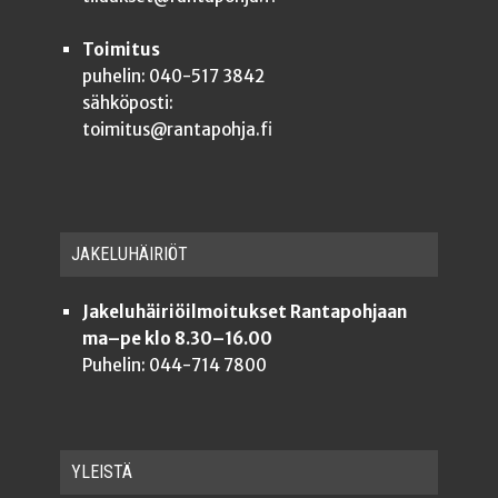
Toimitus
puhelin: 040-517 3842
sähköposti:
toimitus@rantapohja.fi
JAKE­LU­HÄI­RIÖT
Jakeluhäiriöilmoitukset Rantapohjaan
ma–pe klo 8.30–16.00
Puhelin: 044-714 7800
YLEISTÄ