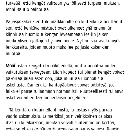
tär­ke­ää, että ken­gät vali­taan yksi­löl­li­ses­ti tar­peen mukaan,
Jen­ni Rau­tio painottaa.
Pal­jas­jal­ka­ken­kien tulo mark­ki­noil­le on kui­ten­kin aiheut­ta­nut
sen, että ken­kä­val­mis­ta­jat ovat alka­neet yhä enem­män
kiin­nit­tää huo­mio­ta ken­gän leveäm­pään les­tiin ja sen
mer­ki­tyk­seen jal­ko­jen hyvin­voin­nil­le. Nyt on saa­ta­vil­la myös
lenk­ka­rei­ta, joi­den muo­to mukai­lee pal­jas­jal­ka­ken­kien
muotoa.
Moni
ostaa ken­gät ulko­nä­kö edel­lä, mut­ta unoh­taa nii­den
vai­ku­tuk­sen ter­vey­teen. Lii­an kapeat tai pie­net ken­gät voi­vat
pakot­taa jalan asen­toon, joka muut­taa luon­nol­lis­ta
askel­lus­ta. Esi­mer­kik­si kan­ta­pää­ki­vut voi­vat pit­kit­tyä, jos
jal­ka ei pää­se rul­laa­maan nor­maa­lis­ti. Puut­teel­li­ses­ti rul­laa­va
askel voi aiheut­taa monen­lai­sia ongelmia.
– Tär­kein­tä on kuun­nel­la ihmis­tä, ja jos­kus myös pur­kaa
vää­riä usko­muk­sia. Esi­mer­kik­si jos nivel­rik­koi­nen asia­kas
ihas­tuu kii­la­kor­koon, mei­dän vel­vol­li­suu­tem­me on ker­toa,
ettei se ehkä ole hänen tilan­tees­saan paras valin­ta, Rau­tio