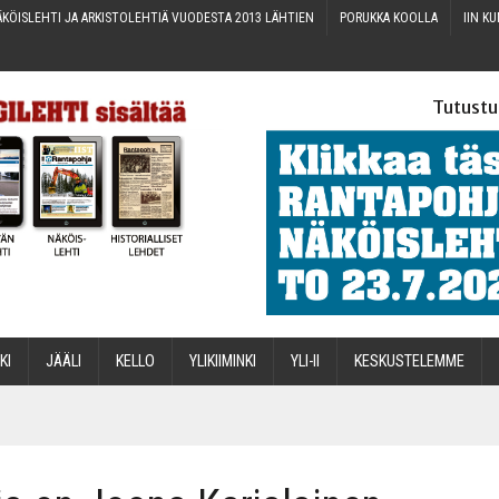
KÖIS­LEH­TI JA ARKIS­TO­LEH­TIÄ VUO­DES­TA 2013 LÄHTIEN
PORUK­KA KOOLLA
IIN KU
Tutustu
­KI
JÄÄ­LI
KEL­LO
YLI­KII­MIN­KI
YLI-II
KES­KUS­TE­LEM­ME
STA