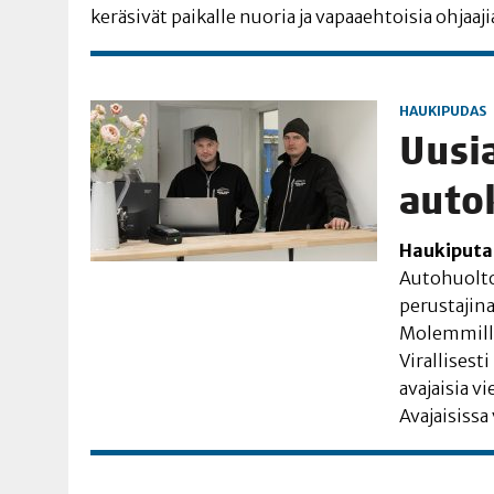
kerä­si­vät pai­kal­le nuo­ria ja vapaa­eh­toi­sia ohjaaji
HAUKIPUDAS
Uusia 
autok
Hau­ki­pu­ta
Auto­huol­to
perus­ta­ji­n
Molem­mil­la
Viral­li­ses­
ava­jai­sia v
Ava­jai­sis­s