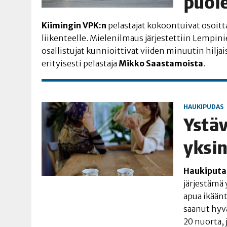
puol
Kii­min­gin VPK:n
pelas­ta­jat kokoon­tui­vat osoit­t
lii­ken­teel­le. Mie­le­nil­maus jär­jes­tet­tiin Lem­pi­
osal­lis­tu­jat kun­nioit­ti­vat vii­den minuu­tin hil­ja
eri­tyi­ses­ti pelas­ta­ja
Mik­ko Saas­ta­mois­ta
.
HAUKIPUDAS
Ystä­
yksi­
Hau­ki­pu­ta
jär­jes­tä­mä
apua ikään­ty
saa­nut hyvän
20 nuor­ta, 