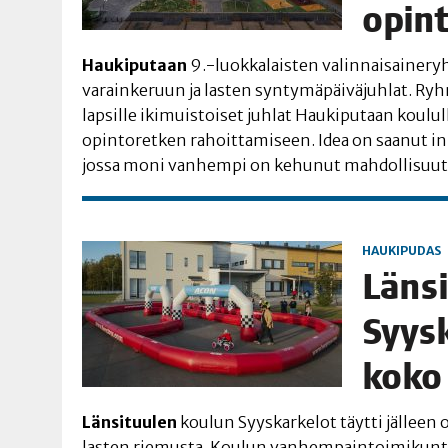
opin
Hau­ki­pu­taan
9.-luokkalaisten valin­nai­sai­ne­ryh
varain­ke­ruun ja las­ten syn­ty­mä­päi­vä­juh­lat. Ryh
lap­sil­le iki­muis­toi­set juh­lat Hau­ki­pu­taan kou­l
opin­to­ret­ken rahoit­ta­mi­seen. Idea on saa­nut in
jos­sa moni van­hem­pi on kehu­nut mah­dol­li­suut­
HAUKIPUDAS
Län­s
Syys­k
koko
Län­si­tuu­len
kou­lun Syys­kar­ke­lot täyt­ti jäl­leen 
las­ten rie­mus­ta. Kou­lun van­hem­pain­toi­mi­kun­ta,