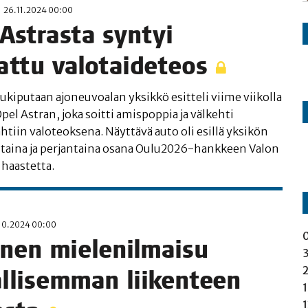
26.11.2024 00:00
Astras­ta syn­tyi
at­tu valotaideteos
­ki­pu­taan ajo­neu­voa­lan yksik­kö esit­te­li vii­me vii­kol­la
pel Astran, joka soit­ti amis­pop­pia ja väl­keh­ti
­tiin valo­teok­se­na. Näyt­tä­vä auto oli esil­lä yksi­kön
s­tai­na ja per­jan­tai­na osa­na Oulu2026-hank­keen Valon
 haastetta.
10.2024 00:00
i­nen mie­le­nil­mai­su
l­li­sem­man lii­ken­teen