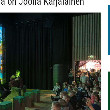
taja on Joona Karjalainen
TAEN