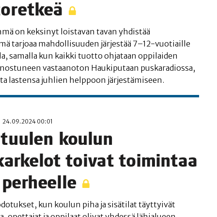
toretkeä
­mä on kek­si­nyt lois­ta­van tavan yhdis­tää
­mä tar­jo­aa mah­dol­li­suu­den jär­jes­tää 7–12-vuotiaille
ul­la, samal­la kun kaik­ki tuot­to ohja­taan oppi­lai­den
nos­tu­neen vas­taan­o­ton Hau­ki­pu­taan pus­ka­ra­dios­sa,
ta las­ten­sa juh­lien help­poon järjestämiseen.
24.09.2024 00:01
i­tuu­len kou­lun
ar­ke­lot toi­vat toi­min­taa
 perheelle
odo­tuk­set, kun kou­lun piha ja sisä­ti­lat täyt­tyi­vät
 opet­ta­jat ja oppi­laat oli­vat yhdes­sä lähia­lu­een