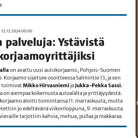
a.
12.12.2024 00:00
pal­ve­lu­ja: Ystä­vis­tä
orjaamoyrittäjiksi
al­la
on avat­tu uusi auto­kor­jaa­mo, Poh­jois-Suo­men
. Kor­jaa­mo sijait­see osoit­tees­sa Sal­min­tie 13, ja sen
a toi­mi­vat
Mik­ko Hir­vas­nie­mi
ja
Juk­ka-Pek­ka Sas­si.
 on aiem­paa koke­mus­ta autoa­lal­ta ja yrit­tä­jyy­des­tä.
ti kor­jaa­mo aloit­ti toi­min­tan­sa 11. mar­ras­kuu­ta, mut­ta
ie­tet­tiin jo edel­tä­vä­nä vii­kon­lop­pu­na, 9. mar­ras­kuu­ta.
a vie­rail­le tar­jot­tiin kah­via, mehua, pul­laa ja makkaraa.