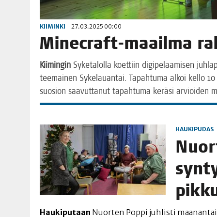
KIIMINKI
27.03.2025 00:00
Minec­raft-maa­il­ma ra
Kii­min­gin
Syke­ta­lol­la koet­tiin digi­pe­laa­mi­sen juh­la­p
tee­mai­nen Syke­lau­an­tai. Tapah­tu­ma alkoi kel­lo 10 j
suo­sion saa­vut­ta­nut tapah­tu­ma kerä­si arvioi­den 
HAUKIPUDAS
Nuor­t
syn­t
pikk
Hau­ki­pu­taan
Nuor­ten Pop­pi juh­lis­ti maa­nan­tai­na