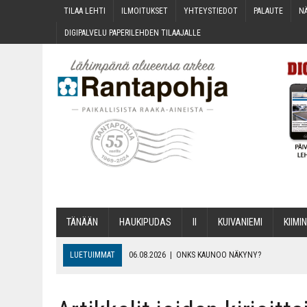
TILAA LEH­TI
ILMOI­TUK­SET
YHTEYS­TIE­DOT
PALAU­TE
NÄ
DIGI­PAL­VE­LU PAPE­RI­LEH­DEN TILAAJALLE
TÄNÄÄN
HAU­KI­PU­DAS
II
KUI­VA­NIE­MI
KII­MIN
LUETUIMMAT
06.08.2026
|
ONKS KAU­NOO NÄKYNY?
06.08.2026
|
MAKA­RO­NI­LAA­TI­KOL­LA ARKEEN
06.08.2026
|
OPIN­TOI­HIN KAN­SA­LAIS­OPIS­TOS­SA VOI SAA­DA AVUSTU