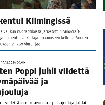
ken­tui Kiimingissä
äi­vä, kun nuo­ri­so­ti­lois­sa jär­jes­tet­tiin Minec­raft-
a hui­pen­tui vai­kut­ta­ja­ta­paa­mi­seen kel­lo 13. Suu­ren
mukaan yli 500 vierailijaa.
19.12.2024 00:00
en Pop­pi juh­li vii­det­tä
y­mä­päi­vää ja
ujouluja
 vii­det­tä toi­min­ta­vuot­ta ja pik­ku­jou­lu­ja. Juh­lat