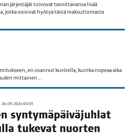
an jär­jes­tä­jät toi­vo­vat tavoit­ta­van­sa lisää
ia, jot­ka voi­si­vat hyö­tyä täs­tä mak­sut­to­mas­ta
mi­tuk­seen, en osan­nut kuvi­tel­la, kuin­ka nope­aa aika
u­kau­den mittainen…
26.09.2024 00:01
n syn­ty­mä­päi­vä­juh­lat
ul­la tuke­vat nuor­ten