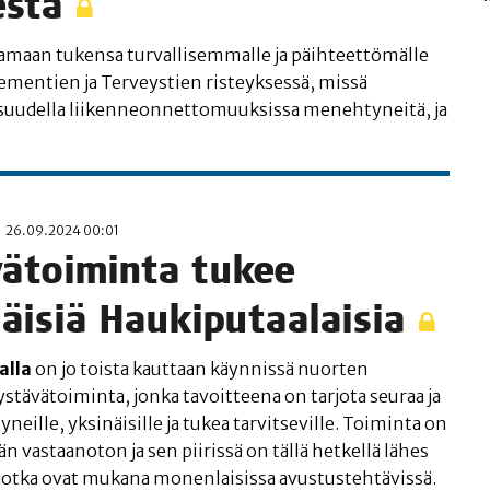
esta
a­maan tuken­sa tur­val­li­sem­mal­le ja päih­teet­tö­mäl­le
nie­men­tien ja Ter­veys­tien ris­teyk­ses­sä, mis­sä
i­suu­del­la lii­ken­neon­net­to­muuk­sis­sa meneh­ty­nei­tä, ja
26.09.2024 00:01
vä­toi­min­ta tukee
näi­siä Haukiputaalaisia
al­la
on jo tois­ta kaut­taan käyn­nis­sä nuor­ten
 ystä­vä­toi­min­ta, jon­ka tavoit­tee­na on tar­jo­ta seu­raa ja
­neil­le, yksi­näi­sil­le ja tukea tar­vit­se­vil­le. Toi­min­ta on
 vas­taan­o­ton ja sen pii­ris­sä on täl­lä het­kel­lä lähes
jot­ka ovat muka­na monen­lai­sis­sa avus­tus­teh­tä­vis­sä.