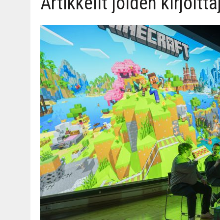
Artikkelit joiden kirjoit
06.08.2026
|
TOI­VEI­DEN KOTI IISTÄ!
06.08.2026
|
KII­MIN­KI­PÄI­VÄT JÄR­JES­TE­TÄÄN PERIN­TEI­TÄ KUNNIOIT