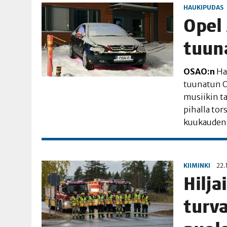
HAUKIPUDAS
Opel 
tuu­n
OSAO:n
Hau
tuu­na­tun O
musii­kin tah
pihal­la tor
kuu­kau­den
KIIMINKI
22.
Hil­ja
tur­va