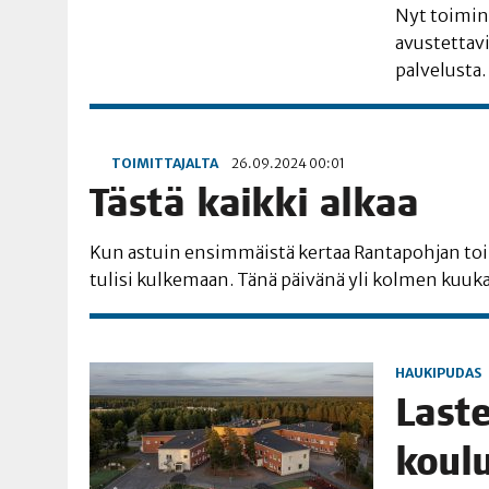
Nyt toi­min­n
avus­tet­ta­v
palvelusta.
TOIMITTAJALTA
26.09.2024 00:01
Täs­tä kaik­ki alkaa
Kun astuin ensim­mäis­tä ker­taa Ran­ta­poh­jan toi­
tuli­si kul­ke­maan. Tänä päi­vä­nä yli kol­men ku
HAUKIPUDAS
Las­te
kou­l