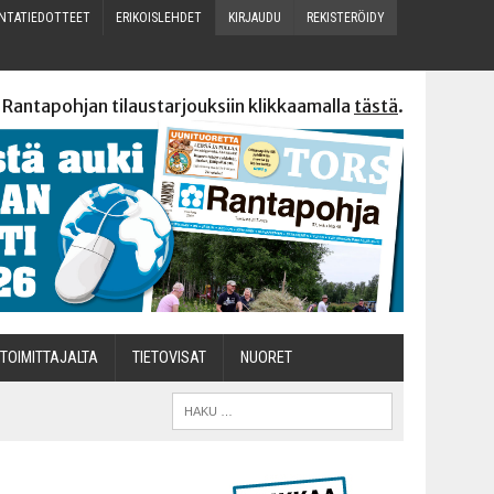
N­TA­TIE­DOT­TEET
ERI­KOIS­LEH­DET
KIR­JAU­DU
REKIS­TE­RÖI­DY
 Rantapohjan tilaustarjouksiin klikkaamalla
tästä
.
TOI­MIT­TA­JAL­TA
TIETOVISAT
NUO­RET