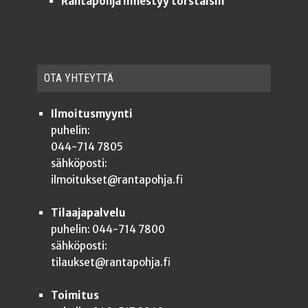
Rantapohja ilmestyy torstaisin
OTA YHTEYT­TÄ
Ilmoitusmyynti
puhelin:
044-714 7805
sähköposti:
ilmoitukset@rantapohja.fi
Tilaajapalvelu
puhelin: 044-714 7800
sähköposti:
tilaukset@rantapohja.fi
Toimitus