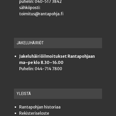
puhelin: 040-517 3842
sähköposti:
toimitus@rantapohja.fi
JAKE­LU­HÄI­RIÖT
Jakeluhäiriöilmoitukset Rantapohjaan
ma–pe klo 8.30–16.00
Puhelin: 044-714 7800
YLEISTÄ
Ran­ta­poh­jan historiaa
Rekis­te­ri­se­los­te