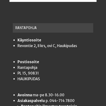
RAN­TA­POH­JA
Käyntiosoite
Revontie 2, II krs, ovi C, Haukipudas
Postiosoite
Rantapohja
PL 15, 90831
HAUKIPUDAS
Avoinna
ma-pe 8.30-16.00
Asiakaspalvelu
p. 044-714 7800