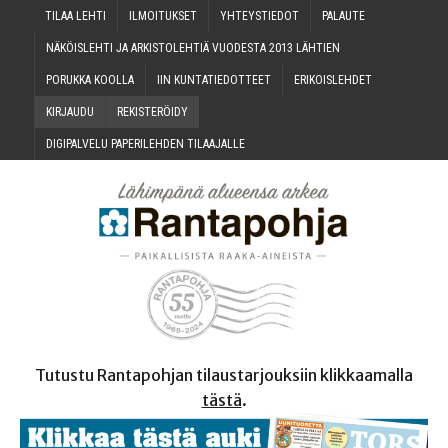
TILAA LEH­TI
ILMOI­TUK­SET
YHTEYS­TIE­DOT
PALAU­TE
NÄKÖIS­LEH­TI JA ARKIS­TO­LEH­TIÄ VUO­DES­TA 2013 LÄHTIEN
PORUK­KA KOOLLA
IIN KUN­TA­TIE­DOT­TEET
ERI­KOIS­LEH­DET
KIR­JAU­DU
REKIS­TE­RÖI­DY
DIGI­PAL­VE­LU PAPE­RI­LEH­DEN TILAAJALLE
Tutustu Rantapohjan tilaustarjouksiin klikkaamalla
tästä
.