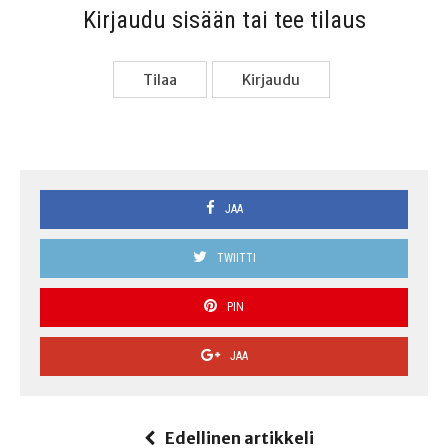
Kir­jau­du sisään tai tee tilaus
Tilaa
Kir­jau­du
JAA
TWIITTI
PIN
JAA
Edellinen artikkeli