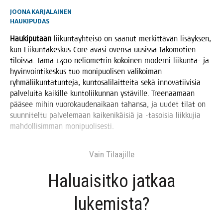
JOONA KARJALAINEN
HAUKIPUDAS
Hau­ki­pu­taan
lii­kun­tayh­tei­sö on saa­nut mer­kit­tä­vän lisäyk­sen,
kun Lii­kun­ta­kes­kus Core ava­si oven­sa uusis­sa Tako­mo­tien
tilois­sa. Tämä 1400 neliö­met­rin kokoi­nen moder­ni lii­kun­ta- ja
hyvin­voin­ti­kes­kus tuo moni­puo­li­sen vali­koi­man
ryh­mä­lii­kun­ta­tun­te­ja, kun­to­sa­li­lait­tei­ta sekä inno­va­tii­vi­sia
pal­ve­lui­ta kai­kil­le kun­to­lii­kun­nan ystä­vil­le. Tree­naa­maan
pää­see mihin vuo­ro­kau­den­ai­kaan tahan­sa, ja uudet tilat on
suun­ni­tel­tu pal­ve­le­maan kai­ke­ni­käi­siä ja ‑tasoi­sia liik­ku­jia
mah­dol­li­sim­man monipuolisesti.
Vain Tilaa­jil­le
Haluai­sit­ko jat­kaa
lukemista?