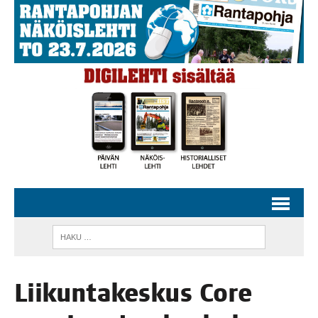
Lii­kun­ta­kes­kus Core