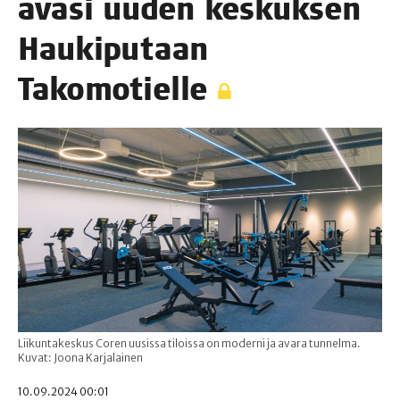
ava­si uuden kes­kuk­sen
Hau­ki­pu­taan
Takomotielle
Liikuntakeskus Coren uusissa tiloissa on moderni ja avara tunnelma.
Kuvat: Joona Karjalainen
10.09.2024 00:01