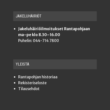
JAKE­LU­HÄI­RIÖT
Jakeluhäiriöilmoitukset Rantapohjaan
ma–pe klo 8.30–16.00
Puhelin: 044-714 7800
YLEISTÄ
Ran­ta­poh­jan historiaa
Rekis­te­ri­se­los­te
Tilauseh­dot