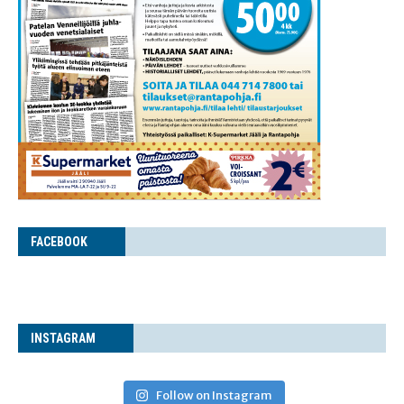
FACE­BOOK
INS­TA­GRAM
Follow on Instagram