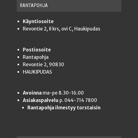
RAN­TA­POH­JA
Käyntiosoite
Revontie 2, II krs, ovi C, Haukipudas
Postiosoite
Rantapohja
Revontie 2, 90830
HAUKIPUDAS
Avoinna
ma-pe 8.30-16.00
Asiakaspalvelu
p. 044-714 7800
Rantapohja ilmestyy torstaisin