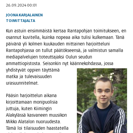
26.09.2024 00:01
JOONA KARJALAINEN
TOIMITTAJALTA
Kun astuin ensim­mäis­tä ker­taa Ran­ta­poh­jan toi­mi­tuk­seen, en
osan­nut kuvi­tel­la, kuin­ka nope­aa aika tuli­si kul­ke­maan. Tänä
päi­vä­nä yli kol­men kuu­kau­den mit­tai­nen har­joit­te­lu­ni
Ran­ta­poh­jas­sa on tul­lut pää­tök­seen­sä, ja val­mis­tun samal­la
media­pal­ve­lu­jen toteut­ta­jak­si Oulun seu­dun
ammat­tio­pis­tos­ta. Sei­son­kin nyt kään­ne­koh­das­sa, jos­sa
yhdis­tyv
ät oppien täyt­tä­mä
mat­ka ja tule­vai­suu­den
urasuunnitelmat.
Pää­sin har­joit­te­lun aika­na
kir­joit­ta­maan moni­puo­li­sia
jut­tu­ja, kuten Kii­min­gin
Ala­ky­läs­sä kas­va­neen muusi­kon
Mik­ko Ala­ta­lon nuo­ruu­des­ta.
Tämä loi tilai­suu­den haas­ta­tel­la