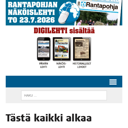
Täs­tä kaik­ki alkaa