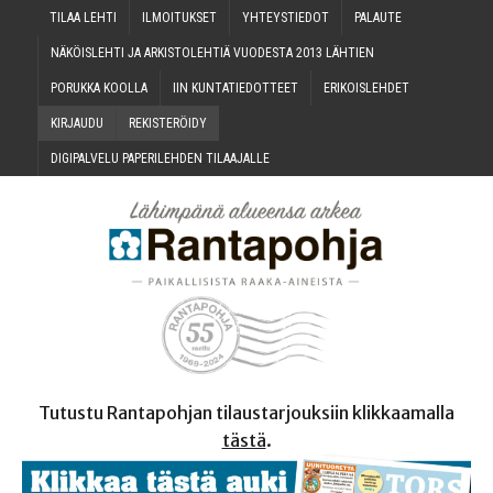
TILAA LEH­TI
ILMOI­TUK­SET
YHTEYS­TIE­DOT
PALAU­TE
NÄKÖIS­LEH­TI JA ARKIS­TO­LEH­TIÄ VUO­DES­TA 2013 LÄHTIEN
PORUK­KA KOOLLA
IIN KUN­TA­TIE­DOT­TEET
ERI­KOIS­LEH­DET
KIR­JAU­DU
REKIS­TE­RÖI­DY
DIGI­PAL­VE­LU PAPE­RI­LEH­DEN TILAAJALLE
Tutustu Rantapohjan tilaustarjouksiin klikkaamalla
tästä
.