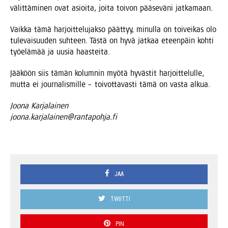
välit­tä­mi­nen ovat asioi­ta, joi­ta toi­von pää­se­vä­ni jatkamaan.
Vaik­ka tämä har­joit­te­lu­jak­so päät­tyy, minul­la on toi­vei­kas olo
tule­vai­suu­den suh­teen. Täs­tä on hyvä jat­kaa eteen­päin koh­ti
työ­elä­mää ja uusia haasteita.
Jää­köön siis tämän kolum­nin myö­tä hyväs­tit har­joit­te­lul­le,
mut­ta ei jour­na­lis­mil­le – toi­vot­ta­vas­ti tämä on vas­ta alkua.
Joo­na Karjalainen
joona.karjalainen@rantapohja.fi
JAA
TWIITTI
PIN