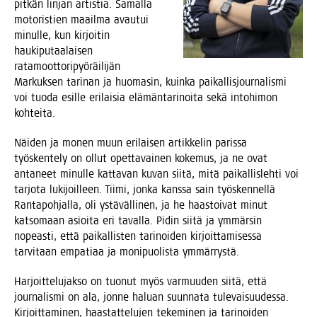
pit­kän lin­jan artis­tia. Samal­la
moto­ris­tien maa­il­ma avau­tui
minul­le, kun kir­joi­tin
hau­ki­pu­taa­lai­sen
rata­moot­to­ri­pyö­räi­li­jän
Mar­kuk­sen tari­nan ja huo­ma­sin, kuin­ka pai­kal­lis­jour­na­lis­mi
voi tuo­da esil­le eri­lai­sia elä­män­ta­ri­noi­ta sekä into­hi­mon
kohteita.
Näi­den ja monen muun eri­lai­sen artik­ke­lin paris­sa
työs­ken­te­ly on ollut opet­ta­vai­nen koke­mus, ja ne ovat
anta­neet minul­le kat­ta­van kuvan sii­tä, mitä pai­kal­lis­leh­ti voi
tar­jo­ta luki­joil­leen. Tii­mi, jon­ka kans­sa sain työs­ken­nel­lä
Ran­ta­poh­jal­la, oli ystä­väl­li­nen, ja he haas­toi­vat minut
kat­so­maan asioi­ta eri taval­la. Pidin sii­tä ja ymmär­sin
nopeas­ti, että pai­kal­lis­ten tari­noi­den kir­joit­ta­mi­ses­sa
tar­vi­taan empa­ti­aa ja moni­puo­lis­ta ymmärrystä.
Har­joit­te­lu­jak­so on tuo­nut myös var­muu­den sii­tä, että
jour­na­lis­mi on ala, jon­ne haluan suun­na­ta tule­vai­suu­des­sa.
Kir­joit­ta­mi­nen, haas­tat­te­lu­jen teke­mi­nen ja tari­noi­den