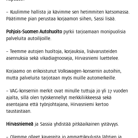
– Kuu­lim­me hal­lis­ta ja kävim­me sen hetim­mi­ten kat­so­mas­sa.
Pää­tim­me pian perus­taa kor­jaa­mon sii­hen, Sas­si lisää.
Poh­jois-Suo­men Auto­huol­to
pyr­kii tar­joa­maan moni­puo­li­sia
pal­ve­lui­ta autoilijoille.
– Teem­me auto­jen huol­to­ja, kor­jauk­sia, lisä­va­rus­tei­den
asen­nuk­sia sekä vika­diag­noo­se­ja, Hir­vas­nie­mi luettelee.
Kor­jaa­mo on eri­kois­tu­nut Volkswa­gen-kon­ser­nin autoi­hin,
mut­ta pal­ve­lui­ta tar­jo­taan myös muil­le automerkeille.
– VAG-kon­ser­nin mer­kit ovat minul­le tut­tu­ja jo yli 17 vuo­den
ajal­ta, sil­lä olen työs­ken­nel­lyt merk­ki­liik­kees­sä sekä
asen­ta­ja­na että työn­joh­ta­ja­na, Hir­vas­nie­mi ker­too
taustastaan.
Hir­vas­nie­meä
ja Sas­sia yhdis­tää pit­kä­ai­kai­nen ystävyys.
– Olem­me olleet kave­rei­ta jo ammat­ti­kou­lus­ta läh­tien ja