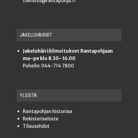
toimitus@rantapohja.fi
JAKE­LU­HÄI­RIÖT
Jakeluhäiriöilmoitukset Rantapohjaan
ma–pe klo 8.30–16.00
Puhelin: 044-714 7800
YLEISTÄ
Ran­ta­poh­jan historiaa
Rekis­te­ri­se­los­te
Tilauseh­dot