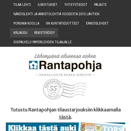
TILAA LEH­TI
ILMOI­TUK­SET
YHTEYS­TIE­DOT
PALAU­TE
NÄKÖIS­LEH­TI JA ARKIS­TO­LEH­TIÄ VUO­DES­TA 2013 LÄHTIEN
PORUK­KA KOOLLA
IIN KUN­TA­TIE­DOT­TEET
ERI­KOIS­LEH­DET
KIR­JAU­DU
REKIS­TE­RÖI­DY
DIGI­PAL­VE­LU PAPE­RI­LEH­DEN TILAAJALLE
Tutustu Rantapohjan tilaustarjouksiin klikkaamalla
tästä
.