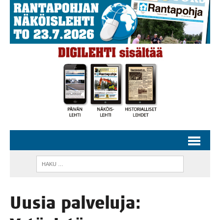
Uusia pal­ve­lu­ja: