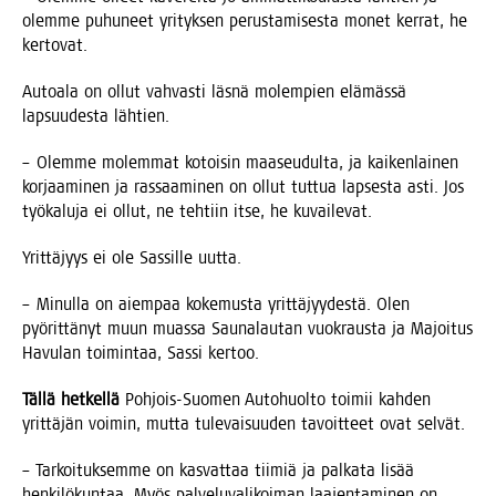
olem­me puhu­neet yri­tyk­sen perus­ta­mi­ses­ta monet ker­rat, he
kertovat.
Autoa­la on ollut vah­vas­ti läs­nä molem­pien elä­mäs­sä
lap­suu­des­ta lähtien.
– Olem­me molem­mat kotoi­sin maa­seu­dul­ta, ja kai­ken­lai­nen
kor­jaa­mi­nen ja ras­saa­mi­nen on ollut tut­tua lap­ses­ta asti. Jos
työ­ka­lu­ja ei ollut, ne teh­tiin itse, he kuvailevat.
Yrit­tä­jyys ei ole Sas­sil­le uutta.
– Minul­la on aiem­paa koke­mus­ta yrit­tä­jyy­des­tä. Olen
pyö­rit­tä­nyt muun muas­sa Sau­na­lau­tan vuo­kraus­ta ja Majoi­tus
Havu­lan toi­min­taa, Sas­si kertoo.
Täl­lä het­kel­lä
Poh­jois-Suo­men Auto­huol­to toi­mii kah­den
yrit­tä­jän voi­min, mut­ta tule­vai­suu­den tavoit­teet ovat selvät.
– Tar­koi­tuk­sem­me on kas­vat­taa tii­miä ja pal­ka­ta lisää
hen­ki­lö­kun­taa. Myös pal­ve­lu­va­li­koi­man laa­jen­ta­mi­nen on