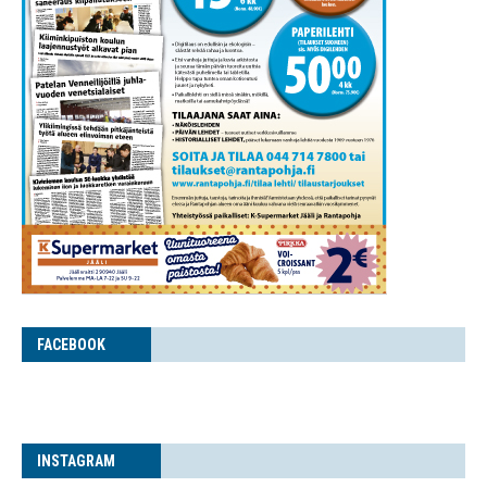
FACE­BOOK
INS­TA­GRAM