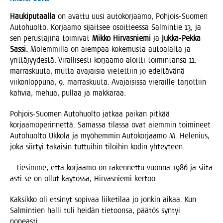
Hau­ki­pu­taal­la
on avat­tu uusi auto­kor­jaa­mo, Poh­jois-Suo­men
Auto­huol­to. Kor­jaa­mo sijait­see osoit­tees­sa Sal­min­tie 13, ja
sen perus­ta­ji­na toi­mi­vat
Mik­ko Hir­vas­nie­mi
ja
Juk­ka-Pek­ka
Sas­si.
Molem­mil­la on aiem­paa koke­mus­ta autoa­lal­ta ja
yrit­tä­jyy­des­tä. Viral­li­ses­ti kor­jaa­mo aloit­ti toi­min­tan­sa 11.
mar­ras­kuu­ta, mut­ta ava­jai­sia vie­tet­tiin jo edel­tä­vä­nä
vii­kon­lop­pu­na, 9. mar­ras­kuu­ta. Ava­jai­sis­sa vie­rail­le tar­jot­tiin
kah­via, mehua, pul­laa ja makkaraa.
Poh­jois-Suo­men Auto­huol­to jat­kaa pai­kan pit­kää
kor­jaa­mo­pe­rin­net­tä. Samas­sa tilas­sa ovat aiem­min toi­mi­neet
Auto­huol­to Ukko­la ja myö­hem­min Auto­kor­jaa­mo M. Hele­nius,
joka siir­tyi takai­sin tut­tui­hin tiloi­hin kodin yhteyteen.
– Tie­sim­me, että kor­jaa­mo on raken­net­tu vuon­na 1986 ja sii­tä
asti se on ollut käy­tös­sä, Hir­vas­nie­mi kertoo.
Kak­sik­ko oli etsi­nyt sopi­vaa lii­ke­ti­laa jo jon­kin aikaa. Kun
Sal­min­tien hal­li tuli hei­dän tie­toon­sa, pää­tös syn­tyi
nopeasti.