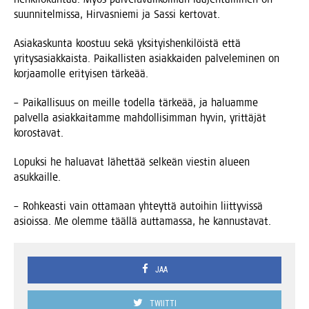
suun­ni­tel­mis­sa, Hir­vas­nie­mi ja Sas­si kertovat.
Asia­kas­kun­ta koos­tuu sekä yksi­tyis­hen­ki­löis­tä että
yri­tys­asiak­kais­ta. Pai­kal­lis­ten asiak­kai­den pal­ve­le­mi­nen on
kor­jaa­mol­le eri­tyi­sen tärkeää.
– Pai­kal­li­suus on meil­le todel­la tär­ke­ää, ja haluam­me
pal­vel­la asiak­kai­tam­me mah­dol­li­sim­man hyvin, yrit­tä­jät
korostavat.
Lopuk­si he halua­vat lähet­tää sel­keän vies­tin alu­een
asukkaille.
– Roh­keas­ti vain otta­maan yhteyt­tä autoi­hin liit­ty­vis­sä
asiois­sa. Me olem­me tääl­lä aut­ta­mas­sa, he kannustavat.
JAA
TWIITTI