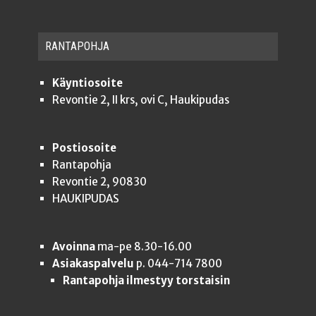
RAN­TA­POH­JA
Käyntiosoite
Revontie 2, II krs, ovi C, Haukipudas
Postiosoite
Rantapohja
Revontie 2, 90830
HAUKIPUDAS
Avoinna
ma-pe 8.30-16.00
Asiakaspalvelu
p. 044-714 7800
Rantapohja ilmestyy torstaisin