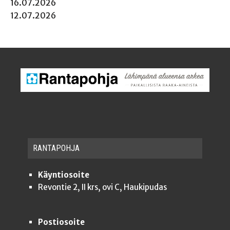
16.07.2026
12.07.2026
RAN­TA­POH­JA
Käyntiosoite
Revontie 2, II krs, ovi C, Haukipudas
Postiosoite