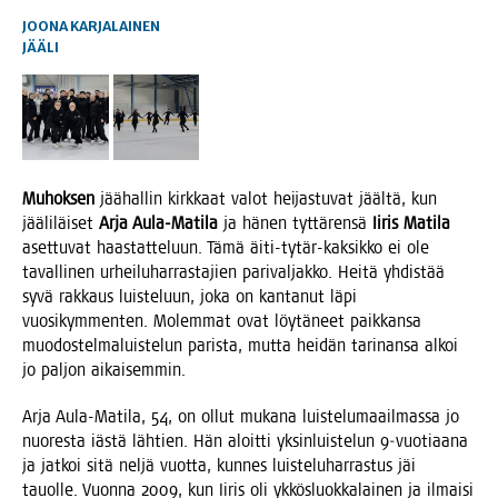
JOONA KARJALAINEN
JÄÄLI
Muhok­sen
jää­hal­lin kirk­kaat valot hei­jas­tu­vat jääl­tä, kun
jää­li­läi­set
Arja Aula-Mati­la
ja hänen tyt­tä­ren­sä
Iiris Mati­la
aset­tu­vat haas­tat­te­luun. Tämä äiti-tytär-kak­sik­ko ei ole
taval­li­nen urhei­lu­har­ras­ta­jien pari­val­jak­ko. Hei­tä yhdis­tää
syvä rak­kaus luis­te­luun, joka on kan­ta­nut läpi
vuo­si­kym­men­ten. Molem­mat ovat löy­tä­neet paik­kan­sa
muo­dos­tel­ma­luis­te­lun paris­ta, mut­ta hei­dän tari­nan­sa alkoi
jo pal­jon aikaisemmin.
Arja Aula-Mati­la, 54, on ollut muka­na luis­te­lu­maa­il­mas­sa jo
nuo­res­ta iäs­tä läh­tien. Hän aloit­ti yksin­luis­te­lun 9‑vuotiaana
ja jat­koi sitä nel­jä vuot­ta, kun­nes luis­te­lu­har­ras­tus jäi
tauol­le. Vuon­na 2009, kun Iiris oli ykkös­luok­ka­lai­nen ja ilmai­si