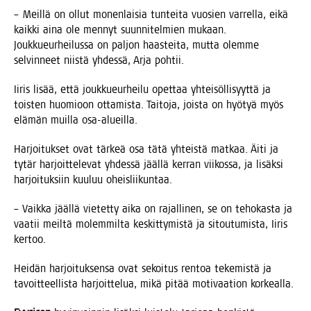
– Meil­lä on ollut monen­lai­sia tun­tei­ta vuo­sien var­rel­la, eikä
kaik­ki aina ole men­nyt suun­ni­tel­mien mukaan.
Jouk­kueur­hei­lus­sa on pal­jon haas­tei­ta, mut­ta olem­me
sel­vin­neet niis­tä yhdes­sä, Arja pohtii.
Iiris lisää, että jouk­kueur­hei­lu opet­taa yhtei­söl­li­syyt­tä ja
tois­ten huo­mioon otta­mis­ta. Tai­to­ja, jois­ta on hyö­tyä myös
elä­män muil­la osa-alueilla.
Har­joi­tuk­set ovat tär­keä osa tätä yhteis­tä mat­kaa. Äiti ja
tytär har­joit­te­le­vat yhdes­sä jääl­lä ker­ran vii­kos­sa, ja lisäk­si
har­joi­tuk­siin kuu­luu oheisliikuntaa.
– Vaik­ka jääl­lä vie­tet­ty aika on rajal­li­nen, se on teho­kas­ta ja
vaa­tii meil­tä molem­mil­ta kes­kit­ty­mis­tä ja sitou­tu­mis­ta, Iiris
kertoo.
Hei­dän har­joi­tuk­sen­sa ovat sekoi­tus ren­toa teke­mis­tä ja
tavoit­teel­lis­ta har­joit­te­lua, mikä pitää moti­vaa­tion korkealla.