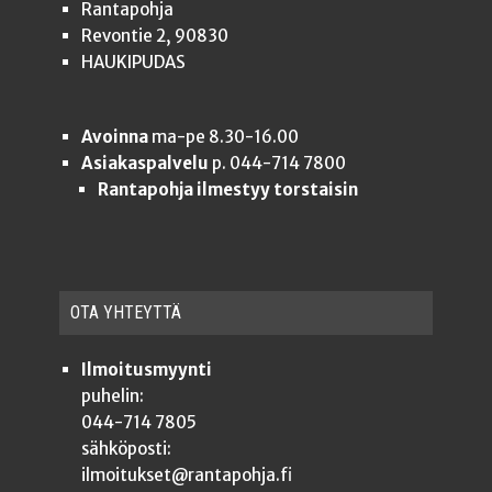
Rantapohja
Revontie 2, 90830
HAUKIPUDAS
Avoinna
ma-pe 8.30-16.00
Asiakaspalvelu
p. 044-714 7800
Rantapohja ilmestyy torstaisin
OTA YHTEYT­TÄ
Ilmoitusmyynti
puhelin:
044-714 7805
sähköposti:
ilmoitukset@rantapohja.fi