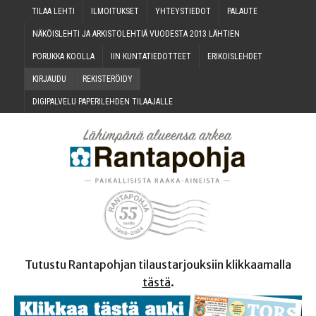
TILAA LEH­TI
ILMOI­TUK­SET
YHTEYS­TIE­DOT
PALAU­TE
NÄKÖIS­LEH­TI JA ARKIS­TO­LEH­TIÄ VUO­DES­TA 2013 LÄHTIEN
PORUK­KA KOOLLA
IIN KUN­TA­TIE­DOT­TEET
ERI­KOIS­LEH­DET
KIR­JAU­DU
REKIS­TE­RÖI­DY
DIGI­PAL­VE­LU PAPE­RI­LEH­DEN TILAAJALLE
Tutustu Rantapohjan tilaustarjouksiin klikkaamalla
tästä
.