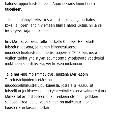
halun­sa oppia luis­te­le­maan, Arjan rak­kaus lajiin herä­si
uudelleen.
– Iiris oli näh­nyt tele­vi­sios­sa luis­te­lu­kil­pai­lu­ja ja halusi
kokeil­la, joten läh­din vie­mään hän­tä har­joi­tuk­siin. Sii­tä se
into syt­tyi, Arja muistelee.
Iiris Mati­la, 22, asuu täl­lä het­kel­lä Oulus­sa. Hän aloit­ti
luis­te­lun lap­se­na, ja hänen kiin­nos­tuk­sen­sa
muo­dos­tel­ma­luis­te­luun herä­si nopeas­ti. Tämä laji, jos­sa
yksi­lön tai­dot yhdis­ty­vät sau­ma­ton­ta yhteis­työ­tä vaa­ti­vak­si
jouk­ku­een suo­ri­tuk­sek­si, vei Iirik­sen mukanaan.
Täl­lä
het­kel­lä molem­mat ovat muka­na Meri-Lapin
Tai­to­luis­te­li­joi­den Ice­Mo­tions-
muo­dos­tel­ma­luis­te­lu­jouk­ku­ees­sa, jos­sa äiti kuu­luu 18
luis­te­li­jan jouk­ku­ee­seen ja tytär toi­mii toi­se­na val­men­ta­ja­na.
Mat­ka tähän pis­tee­seen ei kui­ten­kaan ole ollut pelk­kää
sula­vaa lii­toa jääl­lä, vaan sii­hen on mah­tu­nut monia
haas­tei­ta ja kas­vun hetkiä.