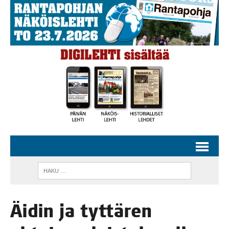
Äidin ja tyt­tä­ren