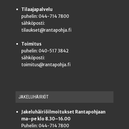
Tilaajapalvelu
puhelin: 044-714 7800
sähköposti:
tilaukset@rantapohja.fi
Toimitus
puhelin: 040-517 3842
sähköposti:
toimitus@rantapohja.fi
JAKE­LU­HÄI­RIÖT
Jakeluhäiriöilmoitukset Rantapohjaan
ma–pe klo 8.30–16.00
Puhelin: 044-714 7800