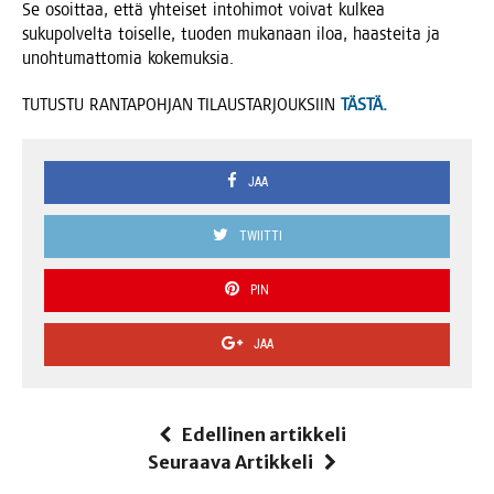
Se osoit­taa, että yhtei­set into­hi­mot voi­vat kul­kea
suku­pol­vel­ta toi­sel­le, tuo­den muka­naan iloa, haas­tei­ta ja
unoh­tu­mat­to­mia kokemuksia.
TUTUSTU RANTAPOHJAN TILAUSTARJOUKSIIN
TÄSTÄ.
JAA
TWIITTI
PIN
JAA
Edellinen artikkeli
Seuraava Artikkeli