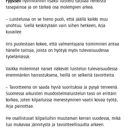
Fyy­si­sen
hyvin­voin­nin lisäk­si luis­te­lu tar­jo­aa hen­kis­tä
tasa­pai­noa ja on tär­keä osa molem­pien arkea.
– Luis­te­lus­sa on se hie­no puo­li, että jääl­lä kaik­ki muu
unoh­tuu. Siel­lä kes­ki­ty­tään vain sii­hen het­keen, Arja
kuvailee.
Iiris puo­les­taan kokee, että val­men­ta­ja­na toi­mi­mi­nen antaa
hänel­le tai­to­ja, jois­ta on hyö­tyä myös tule­vai­suu­des­sa
työelämässä.
Vaik­ka molem­mat nai­set näke­vät luis­te­lun tule­vai­suu­des­sa
enem­män­kin har­ras­tuk­se­na, heil­lä on sel­kei­tä tavoitteita.
– Tavoit­tee­na on saa­da hyviä suo­ri­tuk­sia ja pysyä ter­vee­nä.
Suo­mes­sa aikuis­ten muo­dos­tel­ma­luis­te­lun taso on erit­täin
kor­kea, joten kil­pai­luis­sa menes­ty­mi­nen vaa­tii kovaa työ­tä,
Arja painottaa.
He osal­lis­tu­vat kil­pai­lui­hin muu­ta­man ker­ran vuo­des­sa, mikä
tuo muka­vaa jän­ni­tys­tä ja tavoit­teel­li­suut­ta arkeen.