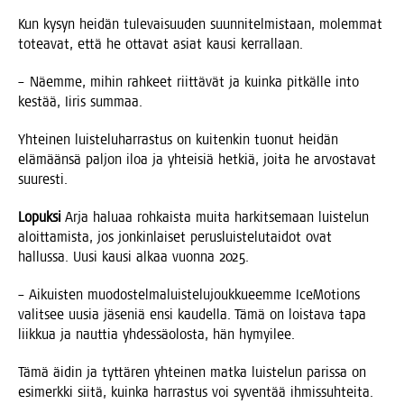
Kun kysyn hei­dän tule­vai­suu­den suun­ni­tel­mis­taan, molem­mat
totea­vat, että he otta­vat asiat kausi kerrallaan.
– Näem­me, mihin rah­keet riit­tä­vät ja kuin­ka pit­käl­le into
kes­tää, Iiris summaa.
Yhtei­nen luis­te­lu­har­ras­tus on kui­ten­kin tuo­nut hei­dän
elä­mään­sä pal­jon iloa ja yhtei­siä het­kiä, joi­ta he arvos­ta­vat
suuresti.
Lopuk­si
Arja halu­aa roh­kais­ta mui­ta har­kit­se­maan luis­te­lun
aloit­ta­mis­ta, jos jon­kin­lai­set perus­luis­te­lu­tai­dot ovat
hal­lus­sa. Uusi kausi alkaa vuon­na 2025.
– Aikuis­ten muo­dos­tel­ma­luis­te­lu­jouk­ku­eem­me Ice­Mo­tions
valit­see uusia jäse­niä ensi kau­del­la. Tämä on lois­ta­va tapa
liik­kua ja naut­tia yhdes­sä­olos­ta, hän hymyilee.
Tämä äidin ja tyt­tä­ren yhtei­nen mat­ka luis­te­lun paris­sa on
esi­merk­ki sii­tä, kuin­ka har­ras­tus voi syven­tää ihmis­suh­tei­ta.