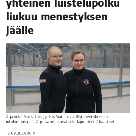
yhtei­nen luis­te­lu­pol­ku
liu­kuu menes­tyk­sen
jäälle
Arja Aula-Matila (oik.) ja Iiris Matila ovat löytäneet yhteisen
intohimonsa jäältä, jossa he jakavat sekä lajin ilot että haasteet.
12.09.2024 00:01