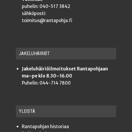
puhelin: 040-517 3842
sähköposti:
toimitus@rantapohja.fi
JAKE­LU­HÄI­RIÖT
Jakeluhäiriöilmoitukset Rantapohjaan
ma–pe klo 8.30–16.00
Puhelin: 044-714 7800
YLEISTÄ
Ran­ta­poh­jan historiaa