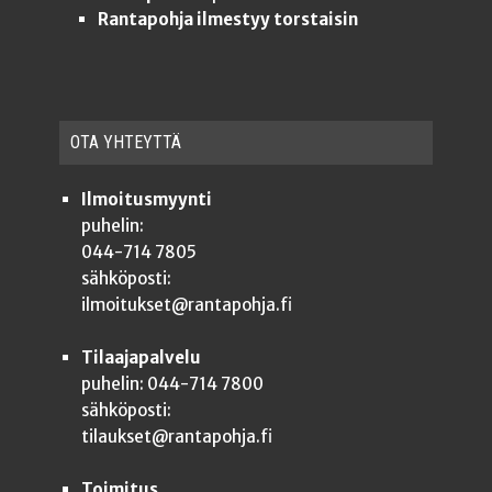
Rantapohja ilmestyy torstaisin
OTA YHTEYT­TÄ
Ilmoitusmyynti
puhelin:
044-714 7805
sähköposti:
ilmoitukset@rantapohja.fi
Tilaajapalvelu
puhelin: 044-714 7800
sähköposti:
tilaukset@rantapohja.fi
Toimitus