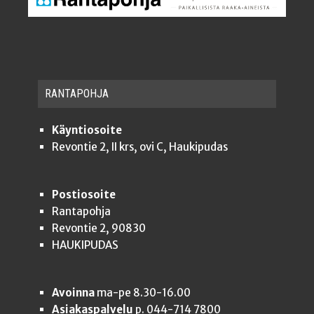
RAN­TA­POH­JA
Käyntiosoite
Revontie 2, II krs, ovi C, Haukipudas
Postiosoite
Rantapohja
Revontie 2, 90830
HAUKIPUDAS
Avoinna
ma-pe 8.30-16.00
Asiakaspalvelu
p. 044-714 7800