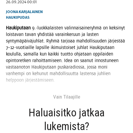
26.09.2024 00:01
JOONA KARJALAINEN
HAUKIPUDAS
Hau­ki­pu­taan
9.-luokkalaisten valin­nai­sai­ne­ryh­mä on kek­si­nyt
lois­ta­van tavan yhdis­tää varain­ke­ruun ja las­ten
syn­ty­mä­päi­vä­juh­lat. Ryh­mä tar­jo­aa mah­dol­li­suu­den jär­jes­tää
7–12-vuotiaille lap­sil­le iki­muis­toi­set juh­lat Hau­ki­pu­taan
kou­lul­la, samal­la kun kaik­ki tuot­to ohja­taan oppi­lai­den
opin­to­ret­ken rahoit­ta­mi­seen. Idea on saa­nut innos­tu­neen
vas­taan­o­ton Hau­ki­pu­taan pus­ka­ra­dios­sa, jos­sa moni
van­hem­pi on kehu­nut mah­dol­li­suut­ta las­ten­sa juh­lien
help­poon järjestämiseen.
Vain Tilaa­jil­le
Haluai­sit­ko jat­kaa
lukemista?