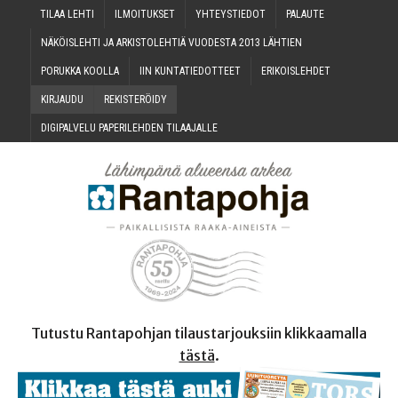
TILAA LEH­TI
ILMOI­TUK­SET
YHTEYS­TIE­DOT
PALAU­TE
NÄKÖIS­LEH­TI JA ARKIS­TO­LEH­TIÄ VUO­DES­TA 2013 LÄHTIEN
PORUK­KA KOOLLA
IIN KUN­TA­TIE­DOT­TEET
ERI­KOIS­LEH­DET
KIR­JAU­DU
REKIS­TE­RÖI­DY
DIGI­PAL­VE­LU PAPE­RI­LEH­DEN TILAAJALLE
Tutustu Rantapohjan tilaustarjouksiin klikkaamalla
tästä
.