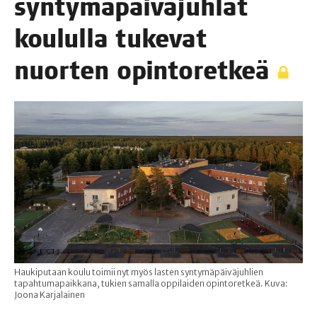
syn­ty­mä­päi­vä­juh­lat
kou­lul­la tuke­vat
nuor­ten opintoretkeä
Haukiputaan koulu toimii nyt myös lasten syntymäpäiväjuhlien
tapahtumapaikkana, tukien samalla oppilaiden opintoretkeä. Kuva:
Joona Karjalainen