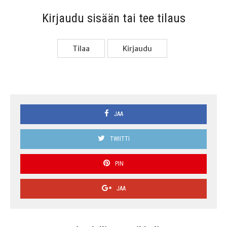
Kir­jau­du sisään tai tee tilaus
Tilaa
Kir­jau­du
JAA
TWIITTI
PIN
JAA