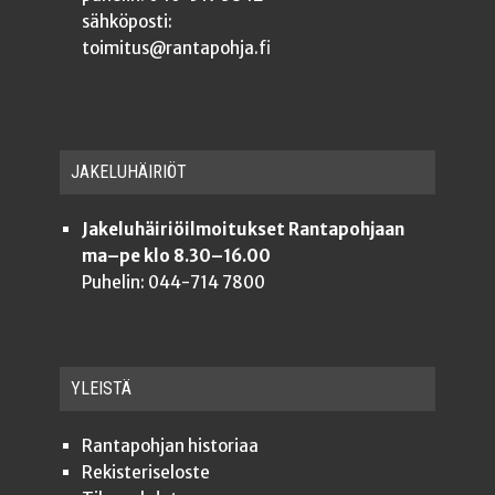
sähköposti:
toimitus@rantapohja.fi
JAKE­LU­HÄI­RIÖT
Jakeluhäiriöilmoitukset Rantapohjaan
ma–pe klo 8.30–16.00
Puhelin: 044-714 7800
YLEISTÄ
Ran­ta­poh­jan historiaa
Rekis­te­ri­se­los­te