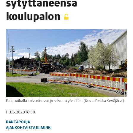
sytyt­tä­neen­sä
koulupalon
Palopaikalla kaivurit ovat jo raivaustyössään. (Kuva: Pekka Keväjärvi)
11.06.2020 16:50
RANTAPOHJA
AJANKOHTAISTA
KIIMINKI