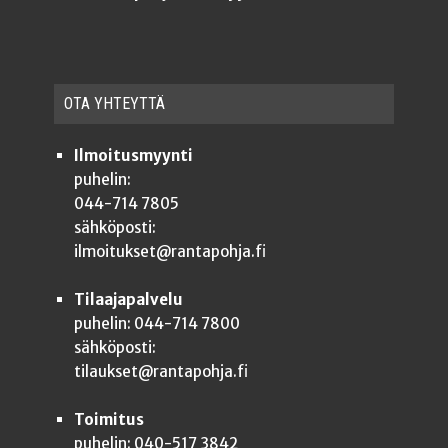
OTA YHTEYT­TÄ
Ilmoitusmyynti
puhelin:
044-714 7805
sähköposti:
ilmoitukset@rantapohja.fi
Tilaajapalvelu
puhelin: 044-714 7800
sähköposti:
tilaukset@rantapohja.fi
Toimitus
puhelin: 040-517 3842