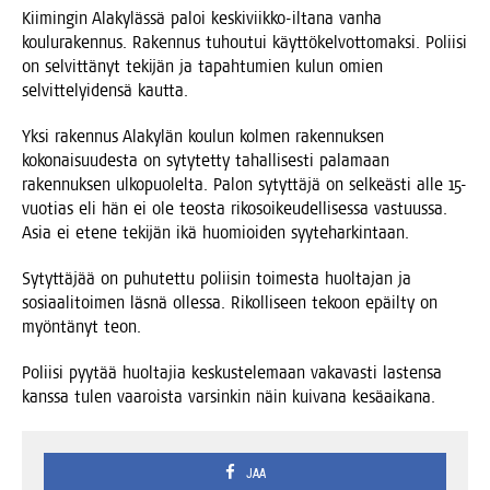
Kii­min­gin Ala­ky­läs­sä paloi kes­ki­viik­ko-ilta­na van­ha
kou­lu­ra­ken­nus. Raken­nus tuhou­tui käyt­tö­kel­vot­to­mak­si. Polii­si
on sel­vit­tä­nyt teki­jän ja tapah­tu­mien kulun omien
sel­vit­te­lyi­den­sä kautta.
Yksi raken­nus Ala­ky­län kou­lun kol­men raken­nuk­sen
koko­nai­suu­des­ta on syty­tet­ty tahal­li­ses­ti pala­maan
raken­nuk­sen ulko­puo­lel­ta. Palon sytyt­tä­jä on sel­keäs­ti alle 15-
vuo­tias eli hän ei ole teos­ta riko­soi­keu­del­li­ses­sa vas­tuus­sa.
Asia ei ete­ne teki­jän ikä huo­mioi­den syyteharkintaan.
Sytyt­tä­jää on puhu­tet­tu polii­sin toi­mes­ta huol­ta­jan ja
sosi­aa­li­toi­men läs­nä olles­sa. Rikol­li­seen tekoon epäil­ty on
myön­tä­nyt teon.
Polii­si pyy­tää huol­ta­jia kes­kus­te­le­maan vaka­vas­ti las­ten­sa
kans­sa tulen vaa­rois­ta var­sin­kin näin kui­va­na kesäaikana.
JAA