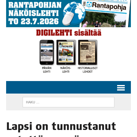
Lap­si on tun­nus­ta­nut