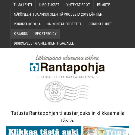
TILAA LEH­TI
ILMOI­TUK­SET
YHTEYS­TIE­DOT
PALAU­TE
NÄKÖIS­LEH­TI JA ARKIS­TO­LEH­TIÄ VUO­DES­TA 2013 LÄHTIEN
PORUK­KA KOOLLA
IIN KUN­TA­TIE­DOT­TEET
ERI­KOIS­LEH­DET
KIR­JAU­DU
REKIS­TE­RÖI­DY
DIGI­PAL­VE­LU PAPE­RI­LEH­DEN TILAAJALLE
Tutustu Rantapohjan tilaustarjouksiin klikkaamalla
tästä
.