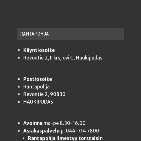
RAN­TA­POH­JA
Käyntiosoite
Revontie 2, II krs, ovi C, Haukipudas
Postiosoite
Rantapohja
Revontie 2, 90830
HAUKIPUDAS
Avoinna
ma-pe 8.30-16.00
Asiakaspalvelu
p. 044-714 7800
Rantapohja ilmestyy torstaisin