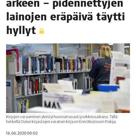
arkeen – piden­net­ty­jen
lai­no­jen erä­päi­vä täyt­ti
hyllyt
Kirjojen varaaminen yleistyi huomattavasti poikkeusaikana. Tällä
hetkellä Oulun kirjastojen varatuin kirja on Enni Mustosen Pukija.
16.06.2020 00:02