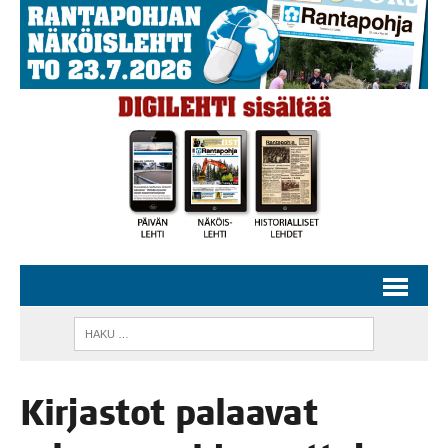
Kir­jas­tot palaa­vat