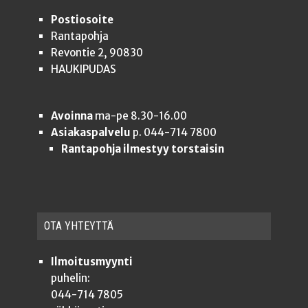
Postiosoite
Rantapohja
Revontie 2, 90830
HAUKIPUDAS
Avoinna
ma-pe 8.30-16.00
Asiakaspalvelu
p. 044-714 7800
Rantapohja ilmestyy torstaisin
OTA YHTEYT­TÄ
Ilmoitusmyynti
puhelin:
044-714 7805