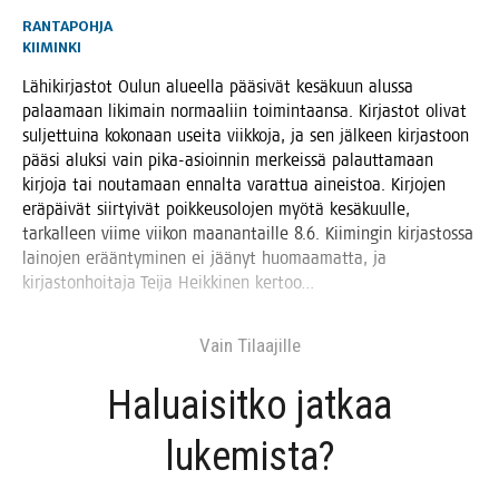
RANTAPOHJA
KIIMINKI
Lähi­kir­jas­tot Oulun alu­eel­la pää­si­vät kesä­kuun alus­sa
palaa­maan liki­main nor­maa­liin toi­min­taan­sa. Kir­jas­tot oli­vat
sul­jet­tui­na koko­naan usei­ta viik­ko­ja, ja sen jäl­keen kir­jas­toon
pää­si aluk­si vain pika-asioin­nin mer­keis­sä palaut­ta­maan
kir­jo­ja tai nou­ta­maan ennal­ta varat­tua aineis­toa. Kir­jo­jen
erä­päi­vät siir­tyi­vät poik­keus­o­lo­jen myö­tä kesä­kuul­le,
tar­kal­leen vii­me vii­kon maa­nan­tail­le 8.6. Kii­min­gin kir­jas­tos­sa
lai­no­jen erään­ty­mi­nen ei jää­nyt huo­maa­mat­ta, ja
kir­jas­ton­hoi­ta­ja Tei­ja Heik­ki­nen kertoo…
Vain Tilaa­jil­le
Haluai­sit­ko jat­kaa
lukemista?