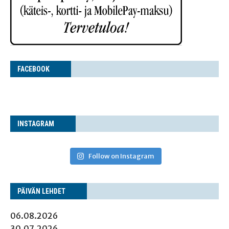
FACE­BOOK
INS­TA­GRAM
Follow on Instagram
PÄI­VÄN LEHDET
06.08.2026
30.07.2026