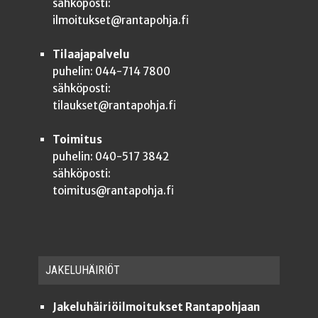
sähköposti:
ilmoitukset@rantapohja.fi
Tilaajapalvelu
puhelin: 044-714 7800
sähköposti:
tilaukset@rantapohja.fi
Toimitus
puhelin: 040-517 3842
sähköposti:
toimitus@rantapohja.fi
JAKE­LU­HÄI­RIÖT
Jakeluhäiriöilmoitukset Rantapohjaan