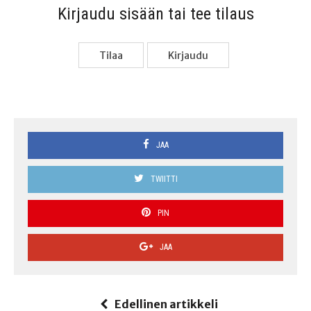
Kir­jau­du sisään tai tee tilaus
Tilaa
Kir­jau­du
JAA
TWIITTI
PIN
JAA
Edellinen artikkeli