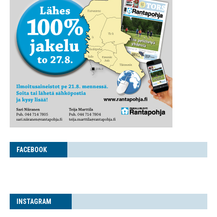
FACE­BOOK
INS­TA­GRAM