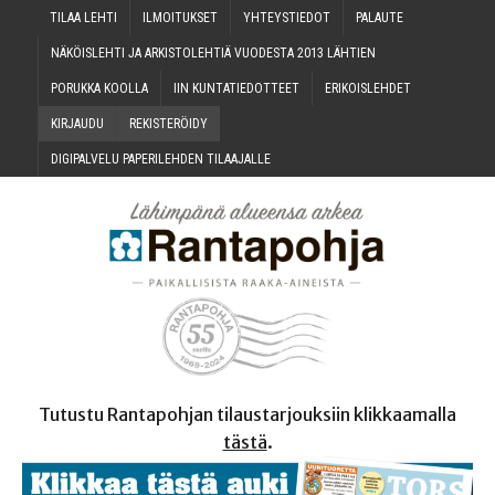
TILAA LEH­TI
ILMOI­TUK­SET
YHTEYS­TIE­DOT
PALAU­TE
NÄKÖIS­LEH­TI JA ARKIS­TO­LEH­TIÄ VUO­DES­TA 2013 LÄHTIEN
PORUK­KA KOOLLA
IIN KUN­TA­TIE­DOT­TEET
ERI­KOIS­LEH­DET
KIR­JAU­DU
REKIS­TE­RÖI­DY
DIGI­PAL­VE­LU PAPE­RI­LEH­DEN TILAAJALLE
Tutustu Rantapohjan tilaustarjouksiin klikkaamalla
tästä
.