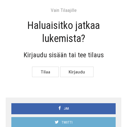
Vain Tilaa­jil­le
Haluai­sit­ko jat­kaa
lukemista?
Kir­jau­du sisään tai tee tilaus
Tilaa
Kir­jau­du
JAA
TWIITTI