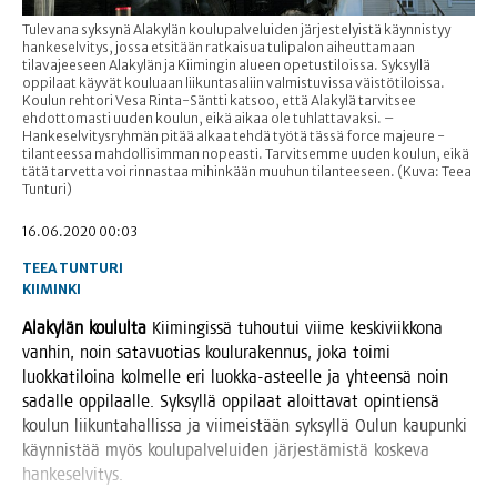
Tulevana syksynä Alakylän koulupalveluiden järjestelyistä käynnistyy
hankeselvitys, jossa etsitään ratkaisua tulipalon aiheuttamaan
tilavajeeseen Alakylän ja Kiimingin alueen opetustiloissa. Syksyllä
oppilaat käyvät kouluaan liikuntasaliin valmistuvissa väistötiloissa.
Koulun rehtori Vesa Rinta-Säntti katsoo, että Alakylä tarvitsee
ehdottomasti uuden koulun, eikä aikaa ole tuhlattavaksi. –
Hankeselvitysryhmän pitää alkaa tehdä työtä tässä force majeure -
tilanteessa mahdollisimman nopeasti. Tarvitsemme uuden koulun, eikä
tätä tarvetta voi rinnastaa mihinkään muuhun tilanteeseen. (Kuva: Teea
Tunturi)
16.06.2020 00:03
TEEA TUNTURI
KIIMINKI
Ala­ky­län kou­lul­ta
Kii­min­gis­sä tuhou­tui vii­me kes­ki­viik­ko­na
van­hin, noin sata­vuo­tias kou­lu­ra­ken­nus, joka toi­mi
luok­ka­ti­loi­na kol­mel­le eri luok­ka-asteel­le ja yhteen­sä noin
sadal­le oppi­laal­le. Syk­syl­lä oppi­laat aloit­ta­vat opin­tien­sä
kou­lun lii­kun­ta­hal­lis­sa ja vii­meis­tään syk­syl­lä Oulun kau­pun­ki
käyn­nis­tää myös kou­lu­pal­ve­lui­den jär­jes­tä­mis­tä kos­ke­va
hankeselvitys.