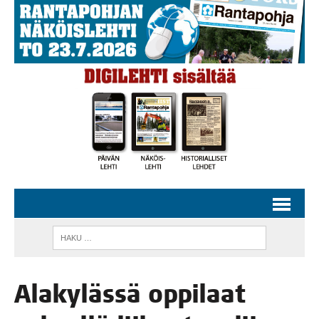
Ala­ky­läs­sä oppi­laat