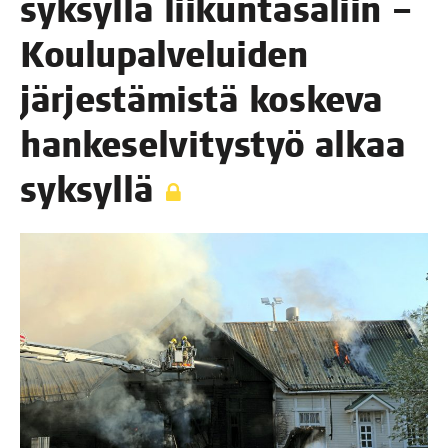
syk­syl­lä lii­kun­ta­sa­liin –
Kou­lu­pal­ve­lui­den
jär­jes­tä­mis­tä kos­ke­va
han­ke­sel­vi­tys­työ alkaa
syksyllä