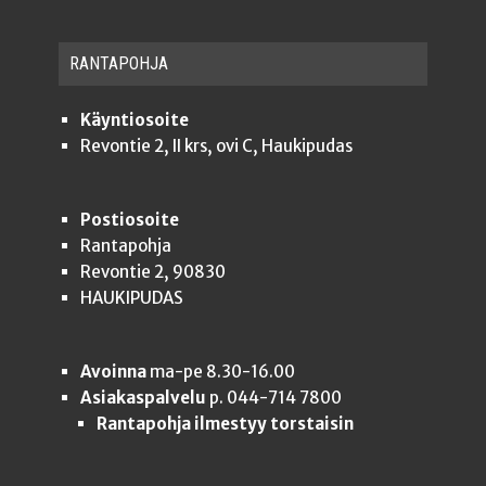
RAN­TA­POH­JA
Käyntiosoite
Revontie 2, II krs, ovi C, Haukipudas
Postiosoite
Rantapohja
Revontie 2, 90830
HAUKIPUDAS
Avoinna
ma-pe 8.30-16.00
Asiakaspalvelu
p. 044-714 7800
Rantapohja ilmestyy torstaisin