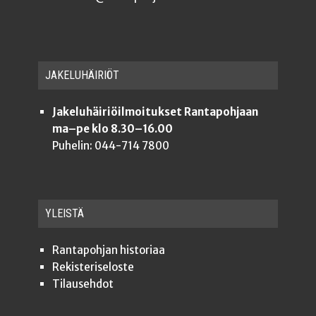
JAKE­LU­HÄI­RIÖT
Jakeluhäiriöilmoitukset Rantapohjaan
ma–pe klo 8.30–16.00
Puhelin: 044-714 7800
YLEISTÄ
Ran­ta­poh­jan historiaa
Rekis­te­ri­se­los­te
Tilauseh­dot