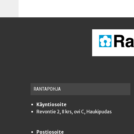
RAN­TA­POH­JA
Käyntiosoite
Revontie 2, II krs, ovi C, Haukipudas
Postiosoite