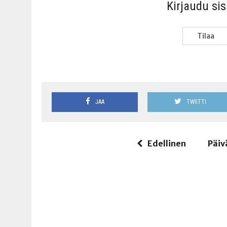
Kir­jau­du si
Tilaa
JAA
TWIITTI
Edellinen
Päiv