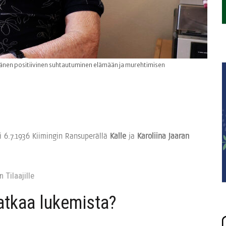
 hänen positiivinen suhtautuminen elämään ja murehtimisen
i 6.7.1936 Kii­min­gin Ran­su­pe­räl­lä
Kal­le
ja
Karo­lii­na Jaa­ran
 Tilaa­jil­le
jat­kaa lukemista?