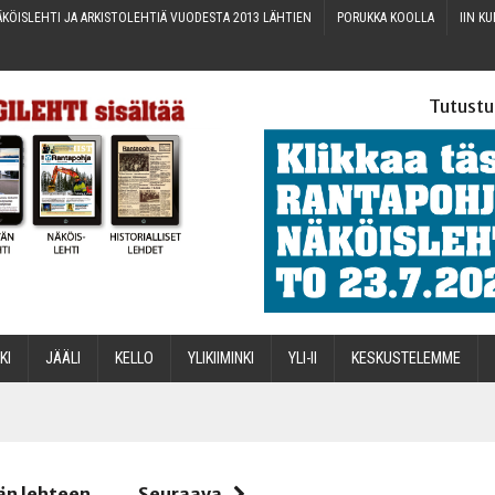
KÖIS­LEH­TI JA ARKIS­TO­LEH­TIÄ VUO­DES­TA 2013 LÄHTIEN
PORUK­KA KOOLLA
IIN KU
Tutustu
­KI
JÄÄ­LI
KEL­LO
YLI­KII­MIN­KI
YLI-II
KES­KUS­TE­LEM­ME
STA
än lehteen
Seuraava