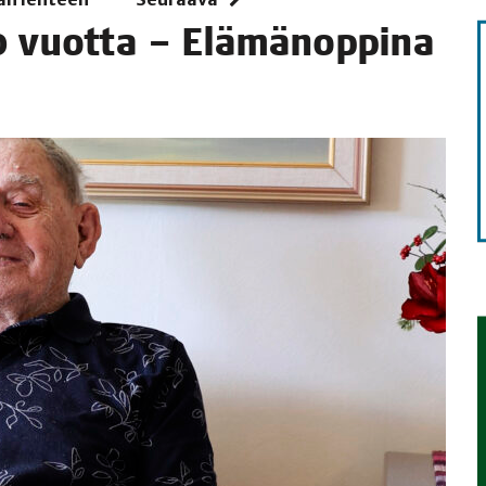
0 vuot­ta – Elä­mä­nop­pi­na
TAEN