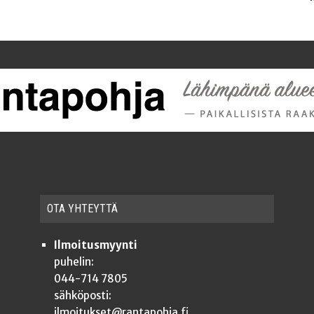
OTA YHTEYT­TÄ
Ilmoitusmyynti
puhelin:
044-714 7805
sähköposti:
ilmoitukset@rantapohja.fi