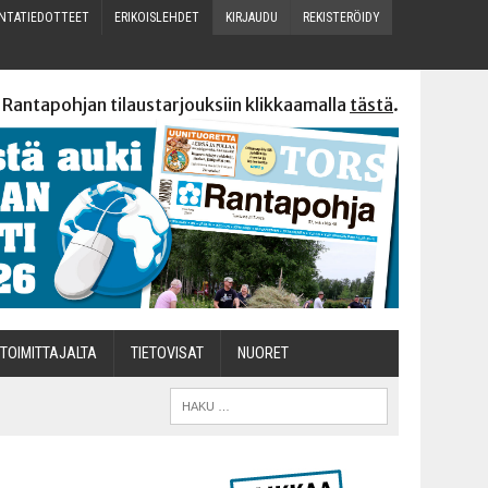
N­TA­TIE­DOT­TEET
ERI­KOIS­LEH­DET
KIR­JAU­DU
REKIS­TE­RÖI­DY
 Rantapohjan tilaustarjouksiin klikkaamalla
tästä
.
TOI­MIT­TA­JAL­TA
TIETOVISAT
NUO­RET