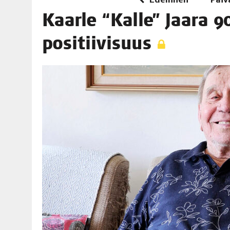
06.08.2026
|
TOI­VEI­DEN KOTI IISTÄ!
Kaar­le “Kal­le” Jaa­ra 9
06.08.2026
|
KII­MIN­KI­PÄI­VÄT JÄR­JES­TE­TÄÄN PERIN­TEI­TÄ KUNNIOIT
positiivisuus