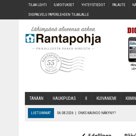
TILAA LEH­TI
ILMOI­TUK­SET
YHTEYS­TIE­DOT
PALAU­TE
NÄ
DIGI­PAL­VE­LU PAPE­RI­LEH­DEN TILAAJALLE
TÄNÄÄN
HAU­KI­PU­DAS
II
KUI­VA­NIE­MI
KII­MIN
LUETUIMMAT
06.08.2026
|
ONKS KAU­NOO NÄKYNY?
06.08.2026
|
MAKA­RO­NI­LAA­TI­KOL­LA ARKEEN
06.08.2026
|
OPIN­TOI­HIN KAN­SA­LAIS­OPIS­TOS­SA VOI SAA­DA AVUSTU
Edellinen
Päiv