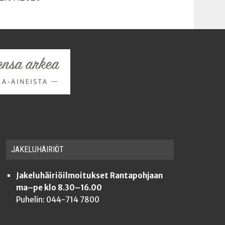
JAKE­LU­HÄI­RIÖT
Jakeluhäiriöilmoitukset Rantapohjaan
ma–pe klo 8.30–16.00
Puhelin: 044-714 7800