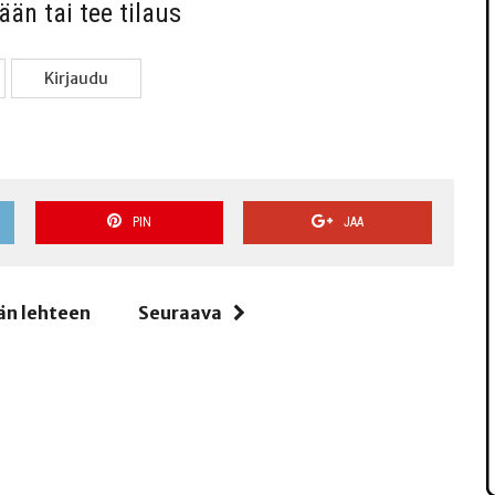
sään tai tee tilaus
Kir­jau­du
PIN
JAA
än lehteen
Seuraava