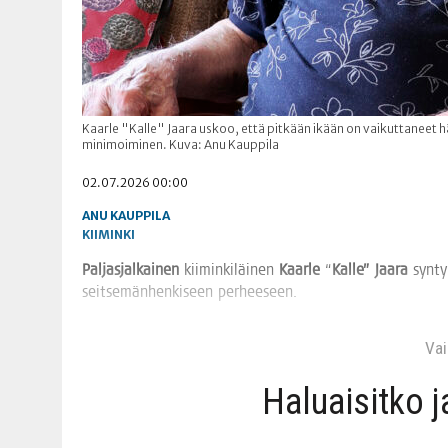
Kaarle "Kalle" Jaara uskoo, että pitkään ikään on vaikuttaneet
minimoiminen. Kuva: Anu Kauppila
02.07.2026 00:00
ANU KAUPPILA
KIIMINKI
Pal­jas­jal­kai­nen
kii­min­ki­läi­nen
Kaar­le
“
Kal­le” Jaa­ra
syn­ty
seit­se­män­hen­ki­seen perheeseen.
Vain
Haluai­sit­ko 