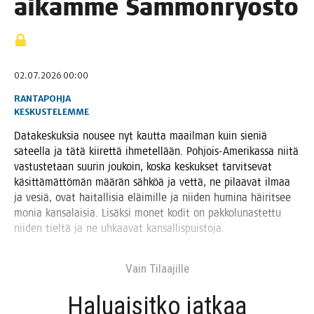
aikam­me Sammonryöstö
02.07.2026 00:00
RANTAPOHJA
KESKUSTELEMME
Data­kes­kuk­sia nousee nyt kaut­ta maa­il­man kuin sie­niä
sateel­la ja tätä kii­ret­tä ihme­tel­lään. Poh­jois-Ame­ri­kas­sa nii­tä
vas­tus­te­taan suu­rin jou­koin, kos­ka kes­kuk­set tar­vit­se­vat
käsit­tä­mät­tö­män mää­rän säh­köä ja vet­tä, ne pilaa­vat ilmaa
ja vesiä, ovat hai­tal­li­sia eläi­mil­le ja nii­den humi­na häi­rit­see
monia kan­sa­lai­sia. Lisäk­si monet kodit on pak­ko­lu­nas­tet­tu
nii­den tiel­tä ja ne uhkaa­vat kansallispuistoja.
Vain Tilaa­jil­le
Haluai­sit­ko jat­kaa