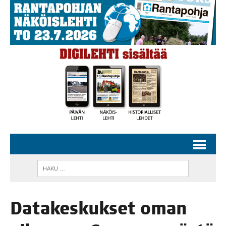
Data­kes­kuk­set oman