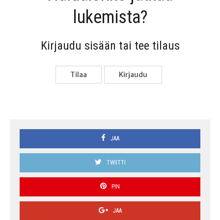
lukemista?
Kir­jau­du sisään tai tee tilaus
Tilaa
Kir­jau­du
JAA
TWIITTI
PIN
JAA