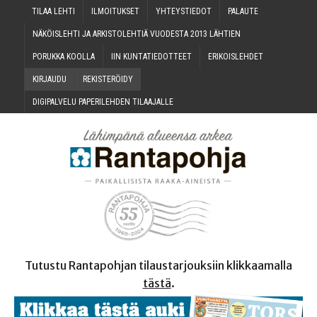
TILAA LEH­TI
ILMOI­TUK­SET
YHTEYS­TIE­DOT
PALAU­TE
NÄKÖIS­LEH­TI JA ARKIS­TO­LEH­TIÄ VUO­DES­TA 2013 LÄHTIEN
PORUK­KA KOOLLA
IIN KUN­TA­TIE­DOT­TEET
ERI­KOIS­LEH­DET
KIR­JAU­DU
REKIS­TE­RÖI­DY
DIGI­PAL­VE­LU PAPE­RI­LEH­DEN TILAAJALLE
Tutustu Rantapohjan tilaustarjouksiin klikkaamalla
tästä
.