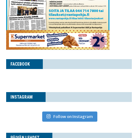
FACE­BOOK
INS­TA­GRAM
Follow on Instagram
PÄI­VÄN LEHDET