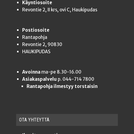
Käyntiosoite
Revontie 2, II krs, ovi C, Haukipudas
Postiosoite
Rantapohja
Revontie 2, 90830
HAUKIPUDAS
Avoinna
ma-pe 8.30-16.00
Asiakaspalvelu
p. 044-714 7800
Rantapohja ilmestyy torstaisin
OTA YHTEYT­TÄ