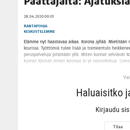
Päät­tä­jäl­tä: Aja­tuk­
06.08.2026
|
TOI­VEI­DEN KOTI IISTÄ!
28.04.2020 00:01
06.08.2026
|
KII­MIN­KI­PÄI­VÄT JÄR­JES­TE­TÄÄN PERIN­TEI­TÄ KUNNIOIT
RANTAPOHJA
KESKUSTELEMME
Eläm­me nyt haas­ta­vaa aikaa. Koro­na jyl­lää. Mie­ti­tään
kou­ris­sa. Työt­tö­miä tulee lisää ja toi­meen­tu­lo heik­ke­nee
perus­pal­ve­lu­ja pitä­mään yllä. Miten kun­nat sel­viä­vät k
kun­nat kävi­vät ennen koro­naa jo yt-neu­vot­te­lu­ja. Loma
Vain
Haluai­sit­ko 
Kir­jau­du si
Tilaa