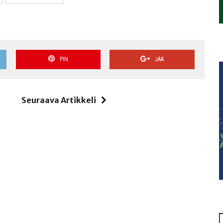
PIN
JAA
i
Seuraava Artikkeli