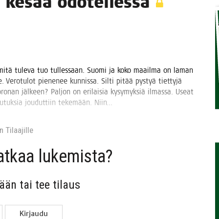
sia kesää odotellessa
TAEN
 mitä tule­va tuo tul­les­saan. Suo­mi ja koko maa­il­ma on laman
. Vero­tu­lot pie­ne­nee kun­nis­sa. Sil­ti pitää pys­tyä tiet­ty­jä
oro­nan jäl­keen? Pal­jon on eri­lai­sia kysy­myk­siä ilmas­sa. Useat
u­tuk­sia jou­dut­tiin teke­mään. Niin…
 Tilaa­jil­le
jat­kaa lukemista?
sään tai tee tilaus
Kir­jau­du