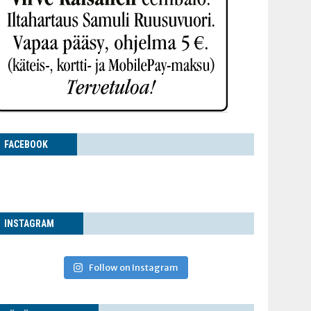
FACE­BOOK
INS­TA­GRAM
Follow on Instagram