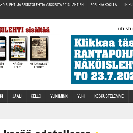
KÖIS­LEH­TI JA ARKIS­TO­LEH­TIÄ VUO­DES­TA 2013 LÄHTIEN
PORUK­KA KOOLLA
IIN KU
Tutustu
­KI
JÄÄ­LI
KEL­LO
YLI­KII­MIN­KI
YLI-II
KES­KUS­TE­LEM­ME
STA