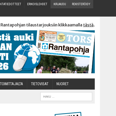
N­TA­TIE­DOT­TEET
ERI­KOIS­LEH­DET
KIR­JAU­DU
REKIS­TE­RÖI­DY
 Rantapohjan tilaustarjouksiin klikkaamalla
tästä
.
TOI­MIT­TA­JAL­TA
TIETOVISAT
NUO­RET