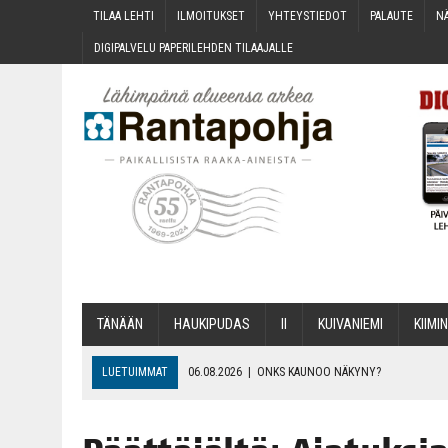
TILAA LEH­TI
ILMOI­TUK­SET
YHTEYS­TIE­DOT
PALAU­TE
NÄ
DIGI­PAL­VE­LU PAPE­RI­LEH­DEN TILAAJALLE
TÄNÄÄN
HAU­KI­PU­DAS
II
KUI­VA­NIE­MI
KII­MIN
LUETUIMMAT
06.08.2026
|
ONKS KAU­NOO NÄKYNY?
06.08.2026
|
MAKA­RO­NI­LAA­TI­KOL­LA ARKEEN
06.08.2026
|
OPIN­TOI­HIN KAN­SA­LAIS­OPIS­TOS­SA VOI SAA­DA AVUSTU