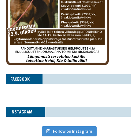
FACE­BOOK
INS­TA­GRAM
Follow on Instagram