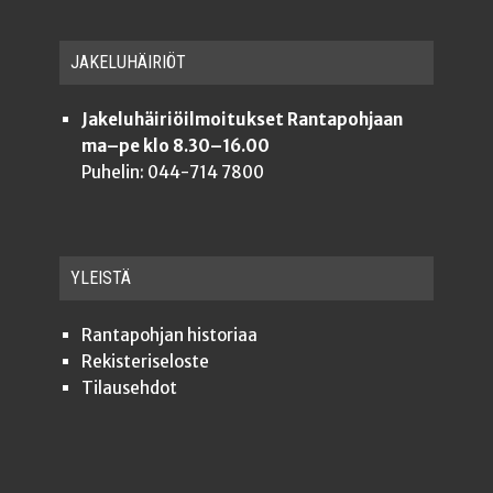
JAKE­LU­HÄI­RIÖT
Jakeluhäiriöilmoitukset Rantapohjaan
ma–pe klo 8.30–16.00
Puhelin: 044-714 7800
YLEISTÄ
Ran­ta­poh­jan historiaa
Rekis­te­ri­se­los­te
Tilauseh­dot