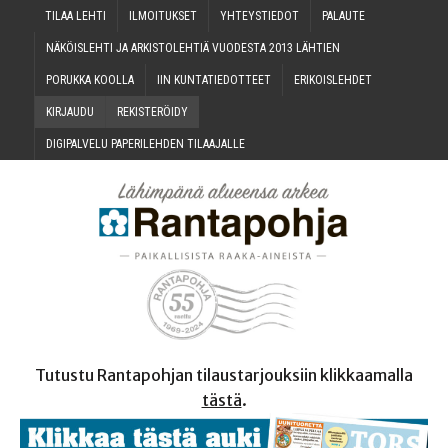
TILAA LEH­TI
ILMOI­TUK­SET
YHTEYS­TIE­DOT
PALAU­TE
NÄKÖIS­LEH­TI JA ARKIS­TO­LEH­TIÄ VUO­DES­TA 2013 LÄHTIEN
PORUK­KA KOOLLA
IIN KUN­TA­TIE­DOT­TEET
ERI­KOIS­LEH­DET
KIR­JAU­DU
REKIS­TE­RÖI­DY
DIGI­PAL­VE­LU PAPE­RI­LEH­DEN TILAAJALLE
Tutustu Rantapohjan tilaustarjouksiin klikkaamalla
tästä
.