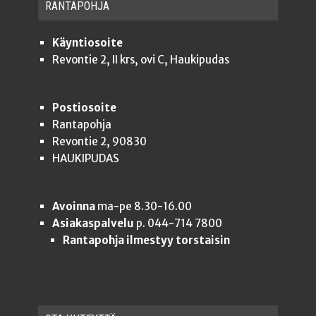
RAN­TA­POH­JA
Käyntiosoite
Revontie 2, II krs, ovi C, Haukipudas
Postiosoite
Rantapohja
Revontie 2, 90830
HAUKIPUDAS
Avoinna
ma-pe 8.30-16.00
Asiakaspalvelu
p. 044-714 7800
Rantapohja ilmestyy torstaisin