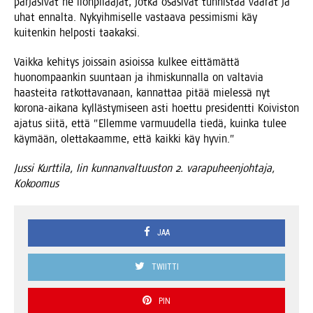
pär­jä­si­vät ne ilon­pi­laa­jat, jot­ka osa­si­vat tun­nis­taa vaa­rat ja
uhat ennal­ta. Nykyih­mi­sel­le vas­taa­va pes­si­mis­mi käy
kui­ten­kin hel­pos­ti taakaksi.
Vaik­ka kehi­tys jois­sain asiois­sa kul­kee eit­tä­mät­tä
huo­nom­paan­kin suun­taan ja ihmis­kun­nal­la on val­ta­via
haas­tei­ta rat­kot­ta­va­naan, kan­nat­taa pitää mie­les­sä nyt
koro­na-aika­na kyl­läs­ty­mi­seen asti hoet­tu pre­si­dent­ti Koi­vis­ton
aja­tus sii­tä, että ”Ellem­me var­muu­del­la tie­dä, kuin­ka tulee
käy­mään, olet­ta­kaam­me, että kaik­ki käy hyvin.”
Jus­si Kurt­ti­la, Iin kun­nan­val­tuus­ton 2. vara­pu­heen­joh­ta­ja,
Kokoomus
JAA
TWIITTI
PIN