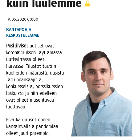
kuin luulemme
19.05.2020 00:00
RANTAPOHJA
KESKUSTELEMME
Posi­tii­vi­set
uuti­set ovat
koro­na­vi­ruk­sen täyt­tä­mäs­sä
uutis­vir­ras­sa olleet
har­vas­sa. Tilas­tot tau­tiin
kuol­lei­den mää­räs­tä, uusis­ta
tar­tun­nan­saa­jis­ta,
kon­kurs­seis­ta, pörs­si­kurs­sien
las­kuis­ta ja niin edel­leen
ovat olleet masen­ta­vaa
luettavaa.
Eivät­kä uuti­set ennen
kan­sain­vä­lis­tä pan­de­mi­aa
olleet juu­ri parem­pia.