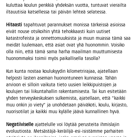
kulut­taa kou­lun penk­kiä yhdek­sän vuot­ta, tun­tu­vat vie­rail­ta
ilta­uu­ti­sia kat­sel­les­sa tai päi­vän leh­teä selatessa.
Hitaas­ti
tapah­tu­vat paran­nuk­set monis­sa tär­keis­sä asiois­sa
eivät nouse otsi­koi­hin yhtä tehok­kaas­ti kuin uuti­set
kata­stro­feis­ta ja onnet­to­muuk­sis­ta ja muun muas­sa tämä saa
mei­dät luu­le­maan, että asiat ovat yhä huo­nom­min. Voi­si­ko
olla niin, että tämä sama har­ha maa­il­man muut­tu­mi­ses­ta
huo­nom­mak­si toi­mii myös pai­kal­li­sel­la tasolla?
Kun kun­ta nos­taa kou­lu­kyy­din kilo­met­ri­ra­jaa, aja­tel­laan
hel­pos­ti las­ten ase­man huo­non­tu­neen kun­nas­sa. Tähän
arvioon ei sil­loin vai­ku­ta tie­to uusien leik­ki­puis­to­jen ja
kou­lu­jen tai lii­kun­ta­hal­lin raken­ta­mi­ses­ta. Tai kun esi­te­tään
yhden ter­veys­kes­kuk­sen sul­ke­mis­ta, aja­tel­laan, että ”kaik­ki
muu onkin jo vie­ty” ja unoh­de­taan päi­vä­ko­ti, kou­lu, kir­jas­to,
nuo­ri­so­ti­lat ja kaik­ki muu kyläl­le jää­vä kun­nal­li­nen hyvä.
Nega­tii­vi­sel­le
ajat­te­lul­le voi löy­tää perus­tei­ta ihmis­la­jin
evo­luu­tios­ta. Met­säs­tä­jä-keräi­li­jä-esi-isis­täm­me par­hai­ten