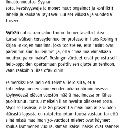
Ilmas­ton­muu­tos, Syy­rian
sota, kes­tä­vyys­va­je ja monet muut ongel­mat ja konflik­tit
lähel­lä ja kau­ka­na täyt­tä­vät uuti­set vii­kos­ta ja vuo­des­ta
toiseen.
Syn­kän
uutis­vir­ran väliin tun­tuu huo­jen­ta­val­ta lukea
kan­sain­vä­li­sen ter­vey­den­huol­lon pro­fes­so­rin Hans Ros­lin­gin
kir­jaa Fak­to­jen maa­il­ma, joka todis­te­lee, että ”asiat ovat
parem­min kuin luu­lem­me” ja, että ”maa­il­ma yli­mal­kaan
muut­tuu parem­mak­si”. Ros­lin­gin väit­teet eivät perus­tu self
help-oppai­den opet­ta­maan posi­tii­vi­sen ajat­te­lun ten­hoon,
vaan raa­koi­hin tilastofaktoihin.
Esi­mer­kik­si Ros­lin­gin esit­te­le­mä tie­to sii­tä, että
kah­den­kym­me­nen vii­me vuo­den aika­na äärim­mäi­ses­sä
köy­hyy­des­sä elä­vän väes­tön mää­rä maa­il­mas­sa on lähes
puo­lit­tu­nut, tun­tuu mel­kein lii­an hyväl­tä ollak­seen tot­ta.
Myös se tosia­sia, että 80 pro­sent­tia maa­il­man alle vuo­den
ikäi­sis­tä lap­sis­ta on roko­tet­tu jotain tau­tia vas­taan tai että
sii­nä mis­sä maa­il­man 30-vuo­ti­aat mie­het ovat käy­neet
kou­lua kym­me­nen vuot­ta, saman ikäi­set nai­set ovat saa­neet