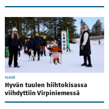
YLEISÖ
Hyvän tuu­len hiih­to­ki­sas­sa
viih­dyt­tiin Virpiniemessä