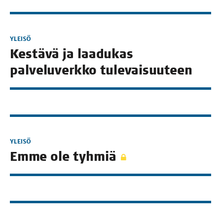
YLEISÖ
Kes­tä­vä ja laa­du­kas
pal­ve­lu­verk­ko tulevaisuuteen
YLEISÖ
Emme ole tyhmiä