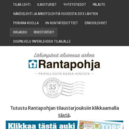
TILAA LEH­TI
ILMOI­TUK­SET
YHTEYS­TIE­DOT
PALAU­TE
NÄKÖIS­LEH­TI JA ARKIS­TO­LEH­TIÄ VUO­DES­TA 2013 LÄHTIEN
PORUK­KA KOOLLA
IIN KUN­TA­TIE­DOT­TEET
ERI­KOIS­LEH­DET
KIR­JAU­DU
REKIS­TE­RÖI­DY
DIGI­PAL­VE­LU PAPE­RI­LEH­DEN TILAAJALLE
Tutustu Rantapohjan tilaustarjouksiin klikkaamalla
tästä
.