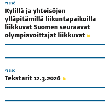
YLEISÖ
Kylil­lä ja yhtei­sö­jen
yllä­pi­tä­mil­lä lii­kun­ta­pai­koil­la
liik­ku­vat Suo­men seu­raa­vat
olym­pia­voit­ta­jat liikkuvat
YLEISÖ
Teks­ta­rit 12.3.2026