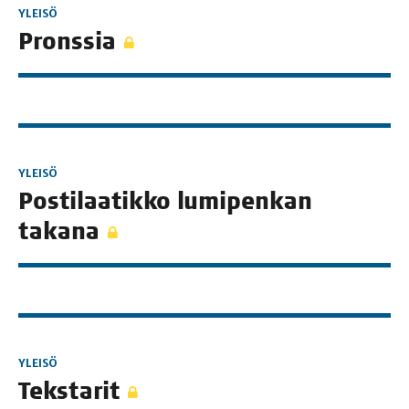
YLEISÖ
Prons­sia
YLEISÖ
Pos­ti­laa­tik­ko lumi­pen­kan
takana
YLEISÖ
Teks­ta­rit