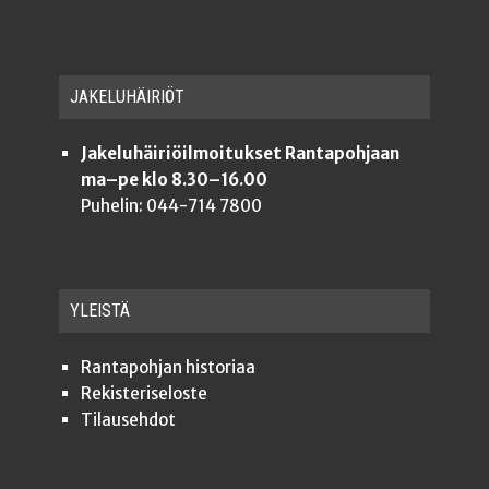
JAKE­LU­HÄI­RIÖT
Jakeluhäiriöilmoitukset Rantapohjaan
ma–pe klo 8.30–16.00
Puhelin: 044-714 7800
YLEISTÄ
Ran­ta­poh­jan historiaa
Rekis­te­ri­se­los­te
Tilauseh­dot