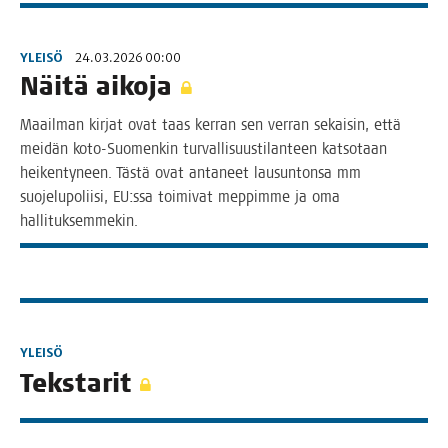
YLEISÖ
24.03.2026 00:00
Näi­tä aikoja
Maa­il­man kir­jat ovat taas ker­ran sen ver­ran sekai­sin, että
mei­dän koto-Suo­men­kin tur­val­li­suus­ti­lan­teen kat­so­taan
hei­ken­ty­neen. Täs­tä ovat anta­neet lausun­ton­sa mm
suo­je­lu­po­lii­si, EU:ssa toi­mi­vat mep­pim­me ja oma
hallituksemmekin.
YLEISÖ
Teks­ta­rit