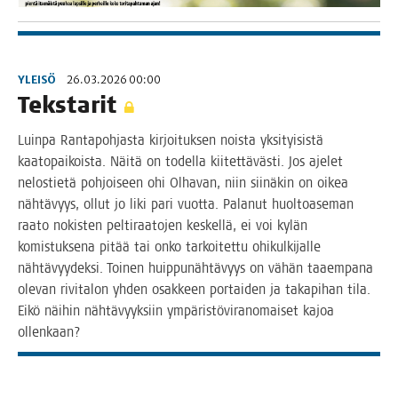
YLEISÖ
26.03.2026 00:00
Teks­ta­rit
Luin­pa Ran­ta­poh­jas­ta kir­joi­tuk­sen nois­ta yksi­tyi­sis­tä
kaa­to­pai­kois­ta. Näi­tä on todel­la kii­tet­tä­väs­ti. Jos aje­let
nelos­tie­tä poh­joi­seen ohi Olha­van, niin sii­nä­kin on oikea
näh­tä­vyys, ollut jo liki pari vuot­ta. Pala­nut huol­toa­se­man
raa­to nokis­ten pel­ti­raa­to­jen kes­kel­lä, ei voi kylän
komis­tuk­se­na pitää tai onko tar­koi­tet­tu ohi­kul­ki­jal­le
näh­tä­vyy­dek­si. Toi­nen huip­pu­näh­tä­vyys on vähän taa­em­pa­na
ole­van rivi­ta­lon yhden osak­keen por­tai­den ja taka­pi­han tila.
Eikö näi­hin näh­tä­vyyk­siin ympä­ris­tö­vi­ran­omai­set kajoa
ollenkaan?