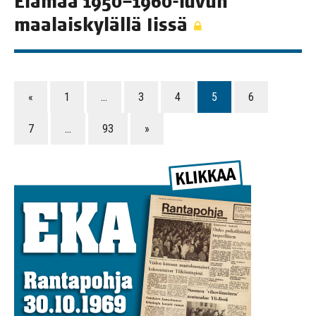
Elä­mää 1950–1960-luvun
maa­lais­ky­läl­lä Iissä
«
1
…
3
4
5
6
7
…
93
»