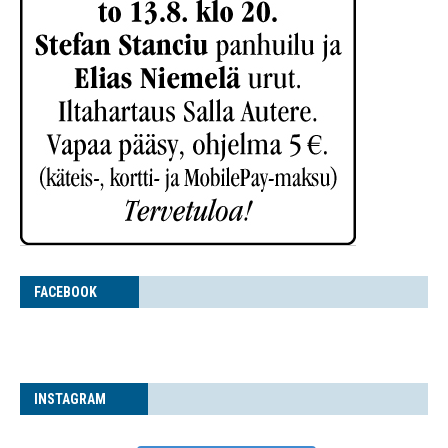
FACE­BOOK
INS­TA­GRAM