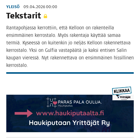
YLEISÖ
09.04.2026 00:00
Teks­ta­rit
Ran­ta­poh­jas­sa ker­rot­tiin, että Kel­loon on raken­teil­la
ensim­mäi­nen ker­ros­ta­lo. Myös raken­ta­ja käyt­tää samaa
ter­miä. Kysees­sä on kui­ten­kin jo nel­jäs Kel­loon raken­net­ta­va
ker­ros­ta­lo. Yksi on Gul­fia vas­ta­pää­tä ja kak­si enti­sen Salin
kau­pan vie­res­sä. Nyt raken­net­ta­va on ensim­mäi­nen his­sil­li­nen
kerrostalo.