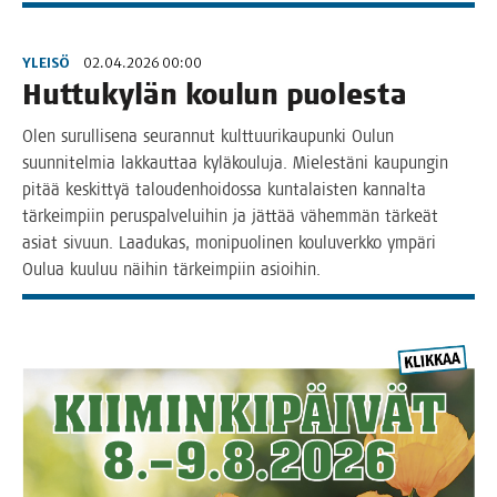
YLEISÖ
02.04.2026 00:00
Hut­tu­ky­län kou­lun puolesta
Olen surul­li­se­na seu­ran­nut kult­tuu­ri­kau­pun­ki Oulun
suun­ni­tel­mia lak­kaut­taa kylä­kou­lu­ja. Mie­les­tä­ni kau­pun­gin
pitää kes­kit­tyä talou­den­hoi­dos­sa kun­ta­lais­ten kan­nal­ta
tär­keim­piin perus­pal­ve­lui­hin ja jät­tää vähem­män tär­keät
asiat sivuun. Laa­du­kas, moni­puo­li­nen kou­lu­verk­ko ympä­ri
Oulua kuu­luu näi­hin tär­keim­piin asioihin.