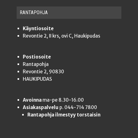
RAN­TA­POH­JA
Käyntiosoite
Revontie 2, II krs, ovi C, Haukipudas
Postiosoite
Rantapohja
Revontie 2, 90830
HAUKIPUDAS
Avoinna
ma-pe 8.30-16.00
Asiakaspalvelu
p. 044-714 7800
Rantapohja ilmestyy torstaisin