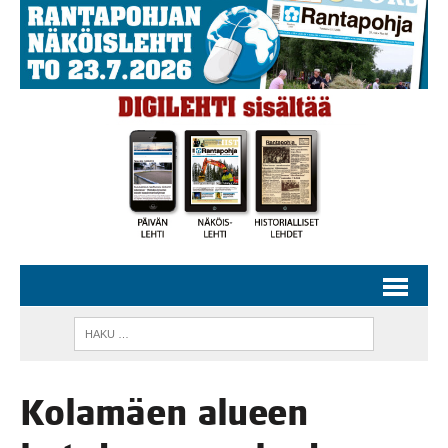
Kola­mäen alu­een