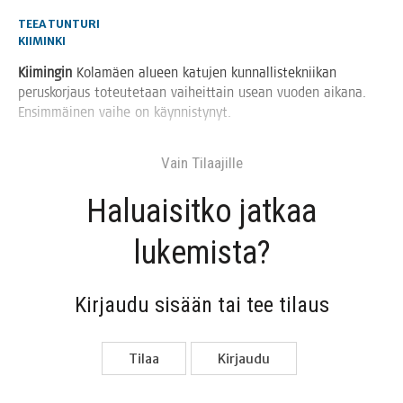
TEEA TUNTURI
KIIMINKI
Kii­min­gin
Kola­mäen alu­een katu­jen kun­nal­lis­tek­nii­kan
perus­kor­jaus toteu­te­taan vai­heit­tain usean vuo­den aika­na.
Ensim­mäi­nen vai­he on käynnistynyt.
Vain Tilaa­jil­le
Haluai­sit­ko jat­kaa
lukemista?
Kir­jau­du sisään tai tee tilaus
Tilaa
Kir­jau­du