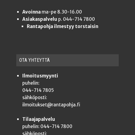
Avoinna
ma-pe 8.30-16.00
Asiakaspalvelu
p. 044-714 7800
Rantapohja ilmestyy torstaisin
OTA YHTEYT­TÄ
Ilmoitusmyynti
puhelin:
044-714 7805
sähköposti:
ilmoitukset@rantapohja.fi
Tilaajapalvelu
puhelin: 044-714 7800
sähköposti: