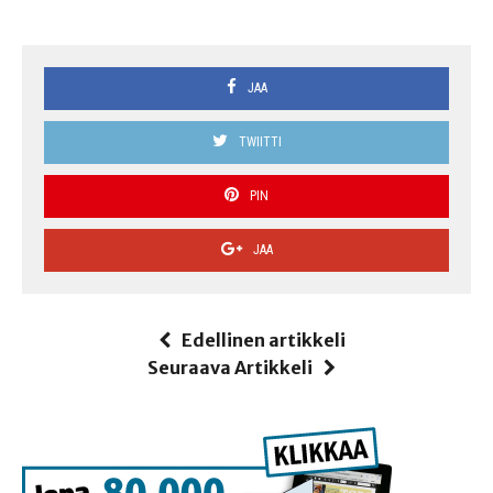
JAA
TWIITTI
PIN
JAA
Edellinen artikkeli
Seuraava Artikkeli