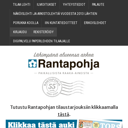
TILAA LEH­TI
ILMOI­TUK­SET
YHTEYS­TIE­DOT
PALAU­TE
NÄKÖIS­LEH­TI JA ARKIS­TO­LEH­TIÄ VUO­DES­TA 2013 LÄHTIEN
PORUK­KA KOOLLA
IIN KUN­TA­TIE­DOT­TEET
ERI­KOIS­LEH­DET
KIR­JAU­DU
REKIS­TE­RÖI­DY
DIGI­PAL­VE­LU PAPE­RI­LEH­DEN TILAAJALLE
Tutustu Rantapohjan tilaustarjouksiin klikkaamalla
tästä
.