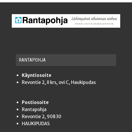
RAN­TA­POH­JA
Käyntiosoite
Revontie 2, II krs, ovi C, Haukipudas
Postiosoite
Rantapohja
Revontie 2, 90830
HAUKIPUDAS