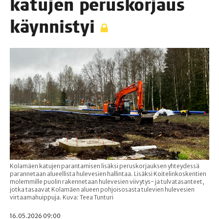
katu­jen perus­kor­jaus
käynnistyi
Kolamäen katujen parantamisen lisäksi peruskorjauksen yhteydessä
parannetaan alueellista hulevesien hallintaa. Lisäksi Koitelinkoskentien
molemmille puolin rakennetaan hulevesien viivytys- ja tulvatasanteet,
jotka tasaavat Kolamäen alueen pohjoisosasta tulevien hulevesien
virtaamahuippuja. Kuva: Teea Tunturi
16.05.2026 09:00