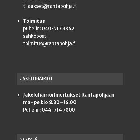
tilaukset@rantapohja.fi
Toimitus
puhelin: 040-517 3842
sähköposti:
toimitus@rantapohja.fi
JAKE­LU­HÄI­RIÖT
Jakeluhäiriöilmoitukset Rantapohjaan
ma–pe klo 8.30–16.00
Puhelin: 044-714 7800
YLEISTÄ