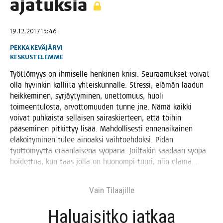
ajatuksia
19.12.2017 15:46
PEKKA KEVÄJÄRVI
KESKUSTELEMME
Työt­tö­myys on ihmi­sel­le hen­ki­nen krii­si. Seu­raa­muk­set voi­vat
olla hyvin­kin kal­lii­ta yhteis­kun­nal­le. Stres­si, elä­män laa­dun
heik­ke­mi­nen, syr­jäy­ty­mi­nen, unet­to­muus, huo­li
toi­meen­tu­los­ta, arvot­to­muu­den tun­ne jne. Nämä kaik­ki
voi­vat puh­kais­ta sel­lai­sen sai­ras­kier­teen, että töi­hin
pää­se­mi­nen pit­kit­tyy lisää. Mah­dol­li­ses­ti ennen­ai­kai­nen
elä­köi­ty­mi­nen tulee ainoak­si vaih­toeh­dok­si. Pidän
työt­tö­myyt­tä erään­lai­se­na syö­pä­nä. Joil­ta­kin saa­daan syö­pä
hoi­det­tua, kun taas jol­la on huo­nom­pi tuu­ri, niin elämä…
Vain Tilaa­jil­le
Haluai­sit­ko jat­kaa