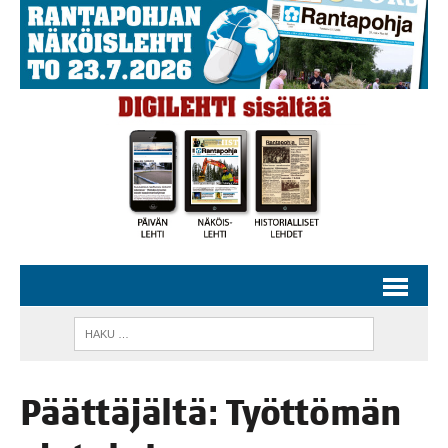
Päät­tä­jäl­tä: Työt­tö­män