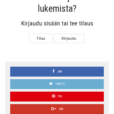
lukemista?
Kir­jau­du sisään tai tee tilaus
Tilaa
Kir­jau­du
JAA
TWIITTI
PIN
JAA