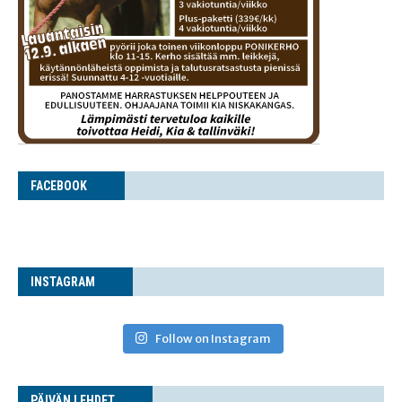
FACE­BOOK
INS­TA­GRAM
Follow on Instagram
PÄI­VÄN LEHDET