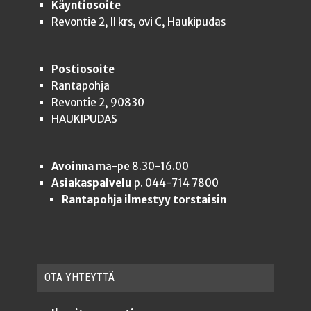
Käyntiosoite
Revontie 2, II krs, ovi C, Haukipudas
Postiosoite
Rantapohja
Revontie 2, 90830
HAUKIPUDAS
Avoinna
ma-pe 8.30-16.00
Asiakaspalvelu
p. 044-714 7800
Rantapohja ilmestyy torstaisin
OTA YHTEYT­TÄ