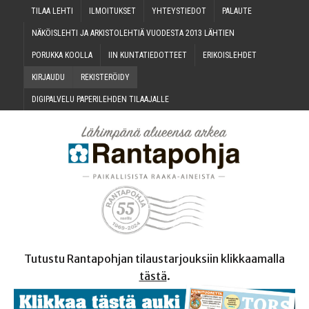
TILAA LEH­TI
ILMOI­TUK­SET
YHTEYS­TIE­DOT
PALAU­TE
NÄKÖIS­LEH­TI JA ARKIS­TO­LEH­TIÄ VUO­DES­TA 2013 LÄHTIEN
PORUK­KA KOOLLA
IIN KUN­TA­TIE­DOT­TEET
ERI­KOIS­LEH­DET
KIR­JAU­DU
REKIS­TE­RÖI­DY
DIGI­PAL­VE­LU PAPE­RI­LEH­DEN TILAAJALLE
Tutustu Rantapohjan tilaustarjouksiin klikkaamalla
tästä
.