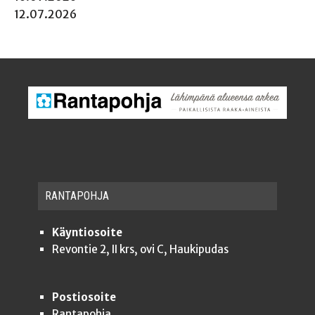
12.07.2026
RAN­TA­POH­JA
Käyntiosoite
Revontie 2, II krs, ovi C, Haukipudas
Postiosoite
Rantapohja