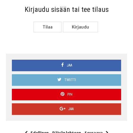
Kir­jau­du sisään tai tee tilaus
Tilaa
Kir­jau­du
JAA
TWIITTI
PIN
JAA
Edellinen
Päivän lehteen
Seuraava