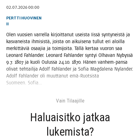
02.07.2026 00:00
PERTTI HUOVINEN
II
Olen vuo­sien var­rel­la kir­joit­ta­nut useis­ta Iis­sä syn­ty­neis­tä ja
kas­va­neis­ta ihmi­sis­tä, jois­ta on aikui­se­na tul­lut eri aloil­la
mer­kit­tä­viä osaa­jia ja toi­mi­joi­ta. Täl­lä ker­taa vuo­ron saa
Leo­nard Fah­lan­der. Leo­nard Fah­lan­der syn­tyi Olha­van Nybys­sä
9.7. 1807 ja kuo­li Oulus­sa 24.10. 1870. Hänen van­hem-pan­sa
oli­vat teh­tai­li­ja Adolf Fah­lan­der ja Sofia Mag­da­le­na Nylan­der.
Adolf Fah­lan­der oli muut­ta­nut emä-Ruot­sis­ta
Suo­meen. Sofia…
Vain Tilaa­jil­le
Haluai­sit­ko jat­kaa
lukemista?