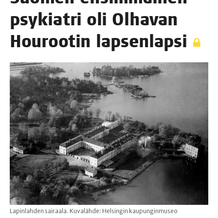
psy­kiat­ri oli Olha­van
Hou­roo­tin lapsenlapsi
Lapinlahden sairaala. Kuvalähde: Helsingin kaupunginmuseo