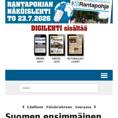
Edellinen
Päivän lehteen
Seuraava
Suo­men ensim­mäi­nen