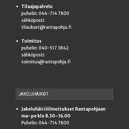
Tilaajapalvelu
puhelin: 044-714 7800
sähköposti:
tilaukset@rantapohja.fi
Toimitus
puhelin: 040-517 3842
sähköposti:
toimitus@rantapohja.fi
JAKE­LU­HÄI­RIÖT
Jakeluhäiriöilmoitukset Rantapohjaan
ma–pe klo 8.30–16.00
Puhelin: 044-714 7800