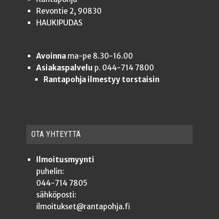
Revontie 2, 90830
HAUKIPUDAS
Avoinna
ma-pe 8.30-16.00
Asiakaspalvelu
p. 044-714 7800
Rantapohja ilmestyy torstaisin
OTA YHTEYT­TÄ
Ilmoitusmyynti
puhelin:
044-714 7805
sähköposti:
ilmoitukset@rantapohja.fi