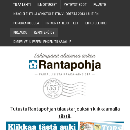
TILAA LEH­TI
ILMOI­TUK­SET
YHTEYS­TIE­DOT
PALAU­TE
NÄKÖIS­LEH­TI JA ARKIS­TO­LEH­TIÄ VUO­DES­TA 2013 LÄHTIEN
PORUK­KA KOOLLA
IIN KUN­TA­TIE­DOT­TEET
ERI­KOIS­LEH­DET
KIR­JAU­DU
REKIS­TE­RÖI­DY
DIGI­PAL­VE­LU PAPE­RI­LEH­DEN TILAAJALLE
Tutustu Rantapohjan tilaustarjouksiin klikkaamalla
tästä
.