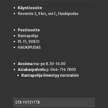
Käyntiosoite
Revontie 2, II krs, ovi C, Haukipudas
Postiosoite
Rantapohja
PL 15, 90831
HAUKIPUDAS
Avoinna
ma-pe 8.30-16.00
Asiakaspalvelu
p. 044-714 7800
Rantapohja ilmestyy torstaisin
OTA YHTEYT­TÄ