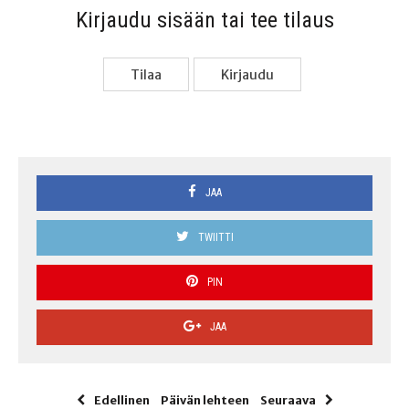
Kir­jau­du sisään tai tee tilaus
Tilaa
Kir­jau­du
JAA
TWIITTI
PIN
JAA
Edellinen
Päivän lehteen
Seuraava