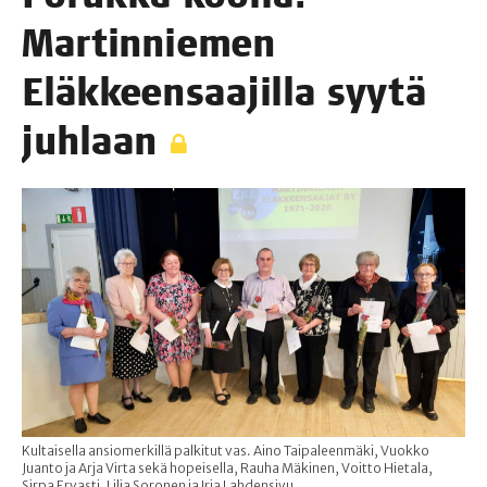
Mar­tin­nie­men
Eläk­keen­saa­jil­la syy­tä
juhlaan
Kultaisella ansiomerkillä palkitut vas. Aino Taipaleenmäki, Vuokko
Juanto ja Arja Virta sekä hopeisella, Rauha Mäkinen, Voitto Hietala,
Sirpa Ervasti, Lilja Soronen ja Irja Lahdensivu.