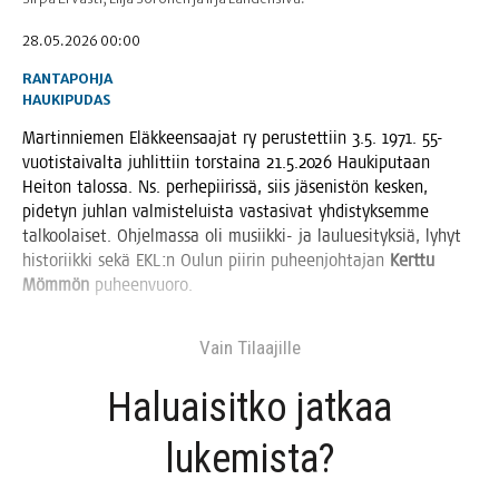
28.05.2026 00:00
RANTAPOHJA
HAUKIPUDAS
Mar­tin­nie­men Eläk­keen­saa­jat ry perus­tet­tiin 3.5. 1971. 55-
vuo­tis­tai­val­ta juh­lit­tiin tors­tai­na 21.5.2026 Hau­ki­pu­taan
Hei­ton talos­sa. Ns. per­he­pii­ris­sä, siis jäse­nis­tön kes­ken,
pide­tyn juh­lan val­mis­te­luis­ta vas­ta­si­vat yhdis­tyk­sem­me
tal­koo­lai­set. Ohjel­mas­sa oli musiik­ki- ja lau­lue­si­tyk­siä, lyhyt
his­to­riik­ki sekä EKL:n Oulun pii­rin puheen­joh­ta­jan
Kert­tu
Möm­mön
puheenvuoro.
Vain Tilaa­jil­le
Haluai­sit­ko jat­kaa
lukemista?