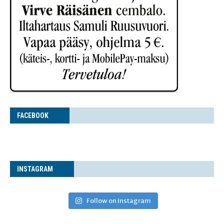
FACE­BOOK
INS­TA­GRAM
Follow on Instagram