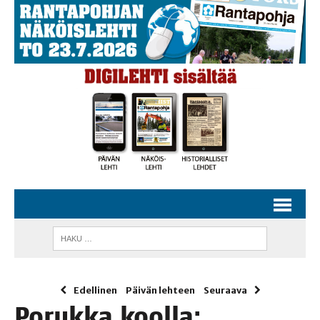
Edellinen
Päivän lehteen
Seuraava
Poruk­ka kool­la: