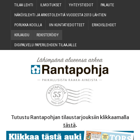
TILAA LEH­TI
ILMOI­TUK­SET
YHTEYS­TIE­DOT
PALAU­TE
NÄKÖIS­LEH­TI JA ARKIS­TO­LEH­TIÄ VUO­DES­TA 2013 LÄHTIEN
PORUK­KA KOOLLA
IIN KUN­TA­TIE­DOT­TEET
ERI­KOIS­LEH­DET
KIR­JAU­DU
REKIS­TE­RÖI­DY
DIGI­PAL­VE­LU PAPE­RI­LEH­DEN TILAAJALLE
Tutustu Rantapohjan tilaustarjouksiin klikkaamalla
tästä
.