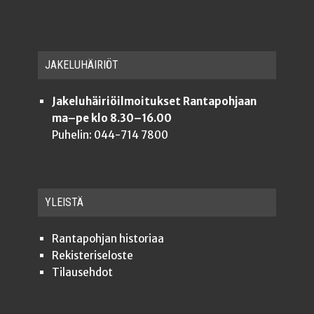
JAKE­LU­HÄI­RIÖT
Jakeluhäiriöilmoitukset Rantapohjaan
ma–pe klo 8.30–16.00
Puhelin: 044-714 7800
YLEISTÄ
Ran­ta­poh­jan historiaa
Rekis­te­ri­se­los­te
Tilauseh­dot