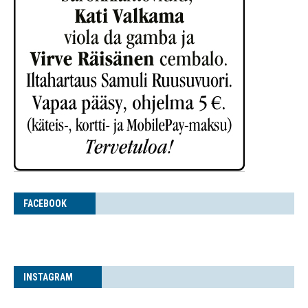
FACE­BOOK
INS­TA­GRAM