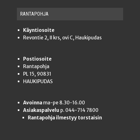
RAN­TA­POH­JA
Käyntiosoite
Revontie 2, II krs, ovi C, Haukipudas
Postiosoite
Rantapohja
PL 15, 90831
HAUKIPUDAS
Avoinna
ma-pe 8.30-16.00
Asiakaspalvelu
p. 044-714 7800
Rantapohja ilmestyy torstaisin