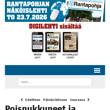
Edellinen
Päivän lehteen
Seuraava
Pois­nuk­ku­neet ja