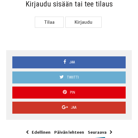
Kir­jau­du sisään tai tee tilaus
Tilaa
Kir­jau­du
JAA
TWIITTI
PIN
JAA
Edellinen
Päivän lehteen
Seuraava