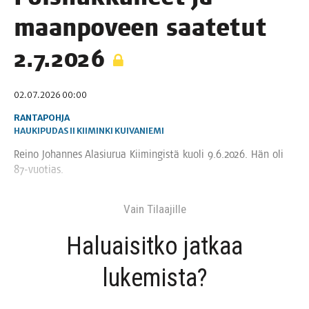
maan­po­veen saa­te­tut
2.7.2026
02.07.2026 00:00
RANTAPOHJA
HAUKIPUDAS
II
KIIMINKI
KUIVANIEMI
Rei­no Johan­nes Ala­siu­rua Kii­min­gis­tä kuo­li 9.6.2026. Hän oli
87-vuotias.
Vain Tilaa­jil­le
Haluai­sit­ko jat­kaa
lukemista?