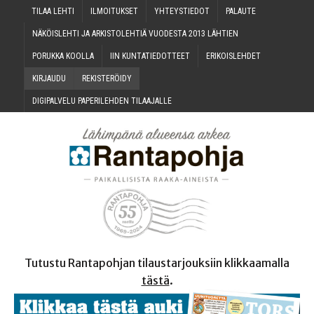
TILAA LEH­TI
ILMOI­TUK­SET
YHTEYS­TIE­DOT
PALAU­TE
NÄKÖIS­LEH­TI JA ARKIS­TO­LEH­TIÄ VUO­DES­TA 2013 LÄHTIEN
PORUK­KA KOOLLA
IIN KUN­TA­TIE­DOT­TEET
ERI­KOIS­LEH­DET
KIR­JAU­DU
REKIS­TE­RÖI­DY
DIGI­PAL­VE­LU PAPE­RI­LEH­DEN TILAAJALLE
Tutustu Rantapohjan tilaustarjouksiin klikkaamalla
tästä
.