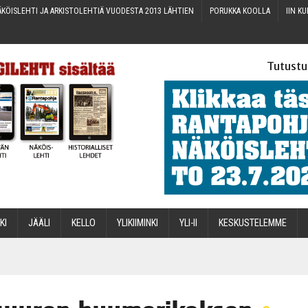
KÖIS­LEH­TI JA ARKIS­TO­LEH­TIÄ VUO­DES­TA 2013 LÄHTIEN
PORUK­KA KOOLLA
IIN KU
Tutustu
­KI
JÄÄ­LI
KEL­LO
YLI­KII­MIN­KI
YLI-II
KES­KUS­TE­LEM­ME
STA