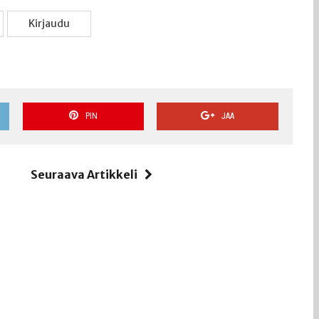
Kir­jau­du
PIN
JAA
i
Seuraava Artikkeli