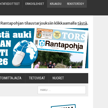
N­TA­TIE­DOT­TEET
ERI­KOIS­LEH­DET
KIR­JAU­DU
REKIS­TE­RÖI­DY
 Rantapohjan tilaustarjouksiin klikkaamalla
tästä
.
TOI­MIT­TA­JAL­TA
TIETOVISAT
NUO­RET