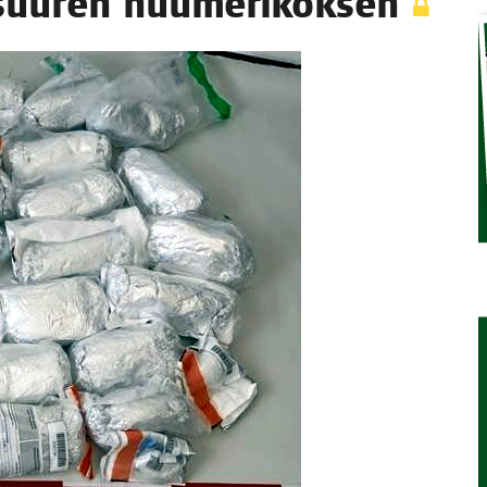
ti suu­ren huumerikoksen
TAEN