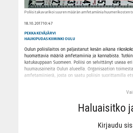
Poliisi takavarikoi suuren määrän amfetamiinia huumerikosten t
18.10.2017 10:47
PEKKA KEVÄJÄRVI
HAUKIPUDAS
KIIMINKI
OULU
Oulun polii­si­lai­tos on pal­jas­ta­nut kesän aika­na rikos­ko
huo­mat­ta­via mää­riä amfe­ta­mii­nia ja kan­na­bis­ta. Tut­ki
katu­kaup­paan Suo­meen. Polii­si on sel­vit­tä­nyt use­aa eri k
huu­mausai­nei­ta Oulun alu­eel­la. Orga­ni­saa­tion toi­mes­
amfe­ta­mii­nie­rä, jos­ta on saa­tu polii­sin suo­rit­ta­mil­la 
Vain
Haluai­sit­ko 
Kir­jau­du si