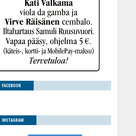
FACE­BOOK
INS­TA­GRAM