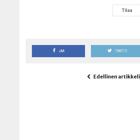
Tilaa
JAA
TWIITTI
Edellinen artikkel