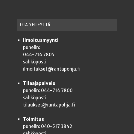
OTA YHTEYT­TÄ
Ilmoitusmyynti
puhelin:
044-714 7805
sähköposti:
ilmoitukset@rantapohja.fi
Tilaajapalvelu
puhelin: 044-714 7800
sähköposti:
tilaukset@rantapohja.fi
Toimitus
puhelin: 040-517 3842
sähköposti: