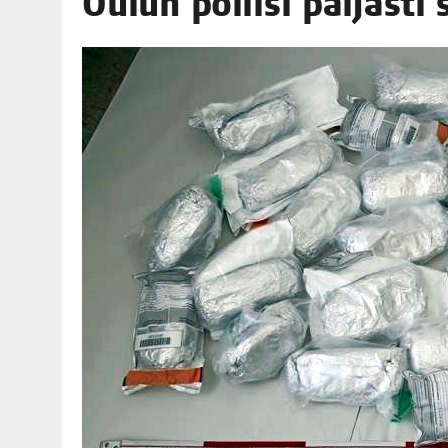
Oulun polii­si pal­jas­
06.08.2026
|
TOI­VEI­DEN KOTI IISTÄ!
06.08.2026
|
KII­MIN­KI­PÄI­VÄT JÄR­JES­TE­TÄÄN PERIN­TEI­TÄ KUNNIOIT