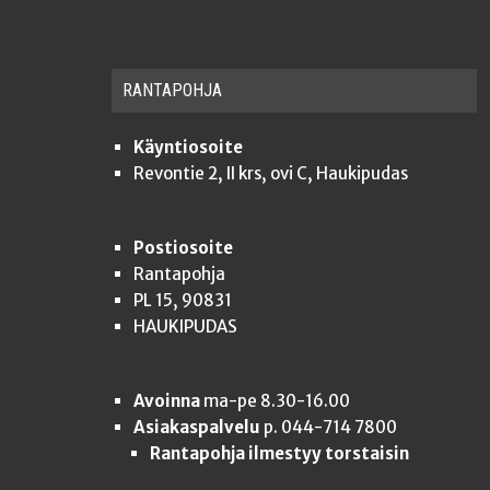
RAN­TA­POH­JA
Käyntiosoite
Revontie 2, II krs, ovi C, Haukipudas
Postiosoite
Rantapohja
PL 15, 90831
HAUKIPUDAS
Avoinna
ma-pe 8.30-16.00
Asiakaspalvelu
p. 044-714 7800
Rantapohja ilmestyy torstaisin