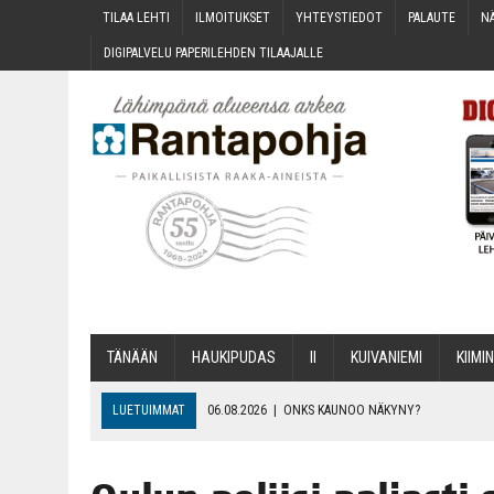
TILAA LEH­TI
ILMOI­TUK­SET
YHTEYS­TIE­DOT
PALAU­TE
NÄ
DIGI­PAL­VE­LU PAPE­RI­LEH­DEN TILAAJALLE
TÄNÄÄN
HAU­KI­PU­DAS
II
KUI­VA­NIE­MI
KII­MIN
LUETUIMMAT
06.08.2026
|
ONKS KAU­NOO NÄKYNY?
06.08.2026
|
MAKA­RO­NI­LAA­TI­KOL­LA ARKEEN
06.08.2026
|
OPIN­TOI­HIN KAN­SA­LAIS­OPIS­TOS­SA VOI SAA­DA AVUSTU