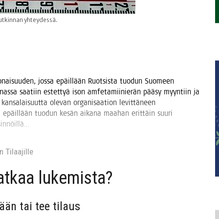
utkinnan yhteydessä.
­ko­nai­suu­den, jos­sa epäil­lään Ruot­sis­ta tuo­dun Suo­meen
n­nas­sa saa­tiin estet­tyä ison amfe­ta­mii­nie­rän pää­sy myyn­tiin ja
an­sa­lai­suut­ta ole­van orga­ni­saa­tion levit­tä­neen
ta epäil­lään tuo­dun kesän aika­na maa­han erit­täin suu­ri
etsinnöillä…
 Tilaa­jil­le
jat­kaa lukemista?
sään tai tee tilaus