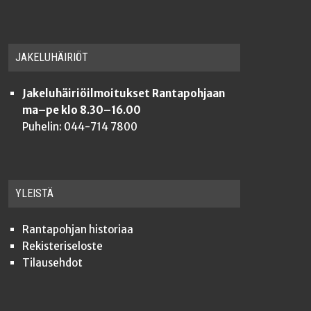
JAKE­LU­HÄI­RIÖT
Jakeluhäiriöilmoitukset Rantapohjaan
ma–pe klo 8.30–16.00
Puhelin: 044-714 7800
YLEISTÄ
Ran­ta­poh­jan historiaa
Rekis­te­ri­se­los­te
Tilauseh­dot