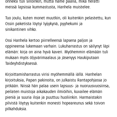
onnek­si tuli sil­loin­kin, mut­ta hame pääl­lä, mikä herät­ti
meis­sä lap­sis­sa kum­mas­tus­ta, Han­he­la muistelee.
Tuo jou­lu, kuten monet muut­kin, oli kui­ten­kin pelas­tet­tu, kun
Ossin pake­tis­ta löy­tyi lyi­jy­ky­nä, pyy­he­ku­mi ja
sini­kan­ti­nen vihko.
Ossi Han­he­la ker­too piir­rel­leen­sä lap­se­na pal­jon ja
oppi­neen­sa luke­maan var­hain. Luku­har­ras­tus on säi­ly­nyt läpi
elä­män: kir­ja on aina hyvä kave­ri. Myö­hem­min elä­mään tuli
mukaan myös öljy­vä­ri­maa­laus ja jäse­nyys Hau­ki­pu­taan
Taideyhdistyksessä.
Kir­joit­ta­mis­har­ras­tus viri­si myö­hem­mäl­lä iäl­lä. Han­he­lan
kir­joi­tuk­sia, Papan paki­noi­ta, on jul­kais­tu Ran­ta­poh­jas­sa jo
pit­kään. Niis­sä hän palaa usein lap­suus- ja nuo­ruus­vuo­siin­sa,
pei­la­ten muis­to­ja aika­kau­den ilmiöi­hin, kuvai­lee elä­män
pie­niä ja suu­ria ilo­ja ja puut­tuu huo­liin­kin. Har­mais­ta­kin
pil­vis­tä löy­tyy kui­ten­kin mones­ti hopea­reu­nus sekä toi­von
pilkahduksia.