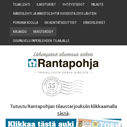
TILAA LEH­TI
ILMOI­TUK­SET
YHTEYS­TIE­DOT
PALAU­TE
NÄKÖIS­LEH­TI JA ARKIS­TO­LEH­TIÄ VUO­DES­TA 2013 LÄHTIEN
PORUK­KA KOOLLA
IIN KUN­TA­TIE­DOT­TEET
ERI­KOIS­LEH­DET
KIR­JAU­DU
REKIS­TE­RÖI­DY
DIGI­PAL­VE­LU PAPE­RI­LEH­DEN TILAAJALLE
Tutustu Rantapohjan tilaustarjouksiin klikkaamalla
tästä
.