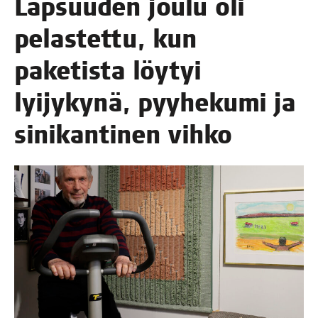
Lap­suu­den jou­lu oli
pelas­tet­tu, kun
pake­tis­ta löy­tyi
lyi­jy­ky­nä, pyy­he­ku­mi ja
sini­kan­ti­nen vihko