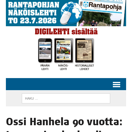
Ossi Han­he­la 90 vuot­ta: