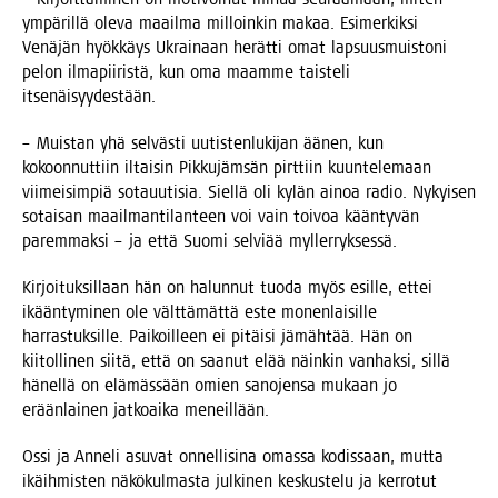
ympä­ril­lä ole­va maa­il­ma mil­loin­kin makaa. Esi­mer­kik­si
Venä­jän hyök­käys Ukrai­naan herät­ti omat lap­suus­muis­to­ni
pelon ilma­pii­ris­tä, kun oma maam­me tais­te­li
itsenäisyydestään.
– Muis­tan yhä sel­väs­ti uutis­ten­lu­ki­jan äänen, kun
kokoon­nut­tiin iltai­sin Pik­ku­jäm­sän pirt­tiin kuun­te­le­maan
vii­mei­sim­piä sota­uu­ti­sia. Siel­lä oli kylän ainoa radio. Nykyi­sen
sotai­san maa­il­man­ti­lan­teen voi vain toi­voa kään­ty­vän
parem­mak­si – ja että Suo­mi sel­vi­ää myllerryksessä.
Kir­joi­tuk­sil­laan hän on halun­nut tuo­da myös esil­le, ettei
ikään­ty­mi­nen ole vält­tä­mät­tä este monen­lai­sil­le
har­ras­tuk­sil­le. Pai­koil­leen ei pitäi­si jämäh­tää. Hän on
kii­tol­li­nen sii­tä, että on saa­nut elää näin­kin van­hak­si, sil­lä
hänel­lä on elä­mäs­sään omien sano­jen­sa mukaan jo
erään­lai­nen jat­koai­ka meneillään.
Ossi ja Anne­li asu­vat onnel­li­si­na omas­sa kodis­saan, mut­ta
ikäih­mis­ten näkö­kul­mas­ta jul­ki­nen kes­kus­te­lu ja ker­ro­tut