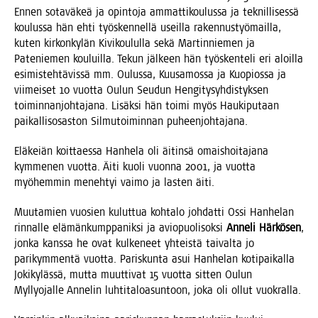
Ennen sota­vä­keä ja opin­to­ja ammat­ti­kou­lus­sa ja tek­nil­li­ses­sä
kou­lus­sa hän ehti työs­ken­nel­lä useil­la raken­nus­työ­mail­la,
kuten kir­kon­ky­län Kivi­kou­lul­la sekä Mar­tin­nie­men ja
Pate­nie­men kou­luil­la. Tekun jäl­keen hän työs­ken­te­li eri aloil­la
esi­mis­teh­tä­vis­sä mm. Oulus­sa, Kuusa­mos­sa ja Kuo­pios­sa ja
vii­mei­set 10 vuot­ta Oulun Seu­dun Hen­gi­ty­syh­dis­tyk­sen
toi­min­nan­joh­ta­ja­na. Lisäk­si hän toi­mi myös Hau­ki­pu­taan
pai­kal­lis­osas­ton Sil­mu­toi­min­nan puheenjohtajana.
Elä­keiän koit­taes­sa Han­he­la oli äitin­sä omais­hoi­ta­ja­na
kym­me­nen vuot­ta. Äiti kuo­li vuon­na 2001, ja vuot­ta
myö­hem­min meneh­tyi vai­mo ja las­ten äiti.
Muu­ta­mien vuo­sien kulut­tua koh­ta­lo joh­dat­ti Ossi Han­he­lan
rin­nal­le elä­män­kump­pa­nik­si ja avio­puo­li­sok­si
Anne­li Här­kö­sen
,
jon­ka kans­sa he ovat kul­ke­neet yhteis­tä tai­val­ta jo
pari­kym­men­tä vuot­ta. Paris­kun­ta asui Han­he­lan koti­pai­kal­la
Joki­ky­läs­sä, mut­ta muut­ti­vat 15 vuot­ta sit­ten Oulun
Myl­ly­ojal­le Anne­lin luh­ti­ta­loa­sun­toon, joka oli ollut vuokralla.