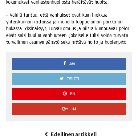
koke­muk­set van­hus­ten­huol­los­ta herät­tä­vät huolta.
– Välil­lä tun­tuu, että van­huk­set ovat kuin hiek­kaa
yhteis­kun­nan rat­tais­sa ja monel­la lop­pue­lä­män paik­ka on
hukas­sa. Yksi­näi­syys, tur­vat­to­muus ja niis­tä kum­pua­vat pelot
eivät sai­si kuu­lua van­huu­teen. Jokai­sel­le tuli­si voi­da tur­va­ta
tur­val­li­nen asui­nym­pä­ris­tö sekä riit­tä­vä hoi­to ja huolenpito.
JAA
TWIITTI
PIN
JAA
Edellinen artikkeli