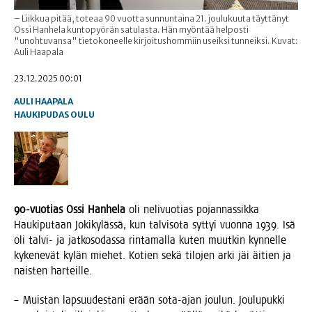
– Liikkua pitää, toteaa 90 vuotta sunnuntaina 21. joulukuuta täyttänyt
Ossi Hanhela kuntopyörän satulasta. Hän myöntää helposti
"unohtuvansa" tietokoneelle kirjoitushommiin useiksi tunneiksi. Kuvat:
Auli Haapala
23.12.2025 00:01
AULI HAAPALA
HAUKIPUDAS
OULU
90-vuo­tias Ossi Han­he­la
oli neli­vuo­tias pojan­nas­sik­ka
Hau­ki­pu­taan Joki­ky­läs­sä, kun tal­vi­so­ta syt­tyi vuon­na 1939. Isä
oli tal­vi- ja jat­ko­so­das­sa rin­ta­mal­la kuten muut­kin kyn­nel­le
kyke­ne­vät kylän mie­het. Kotien sekä tilo­jen arki jäi äitien ja
nais­ten harteille.
– Muis­tan lap­suu­des­ta­ni erään sota-ajan jou­lun. Jou­lu­puk­ki