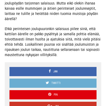
jou­lu­pöy­dän tar­jon­nan salai­suus. Mut­ta eikö ole­kin iha­naa
kai­vaa esil­le mum­mo­jen ja äitien perin­tei­set jou­lu­re­sep­tit,
lait­taa ne tulil­le ja herät­tää nii­den tuo­mia muis­to­ja pöy­dän
äärellä?
Ehkä perin­tei­sen jou­lu­puu­ron­kin salai­suus pii­lee sii­nä, että
kat­ti­lan äärel­le on pak­ko pysäh­tyä ja samal­la poh­tia elä­mää,
toi­vot­ta­vas­ti ilman huol­ta ja aja­tuk­sia sii­tä, mitä vie­lä pitäi­si
ehtiä teh­dä. Lusi­kal­li­nen puu­roa voi sisäl­tää jou­lu­muis­ton ja
ripauk­sen jou­lun tai­kaa, nau­tit­tu­na sel­lai­se­naan tai sopi­vas­ti
maus­tet­tu­na nyky­ajan villityksillä.
JAA
TWIITTI
PIN