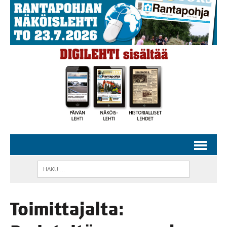
Toi­mit­ta­jal­ta: