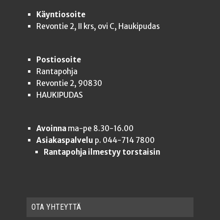
Käyntiosoite
Revontie 2, II krs, ovi C, Haukipudas
Postiosoite
Rantapohja
Revontie 2, 90830
HAUKIPUDAS
Avoinna
ma-pe 8.30-16.00
Asiakaspalvelu
p. 044-714 7800
Rantapohja ilmestyy torstaisin
OTA YHTEYT­TÄ