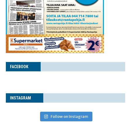
FACE­BOOK
INS­TA­GRAM
Follow on Instagram