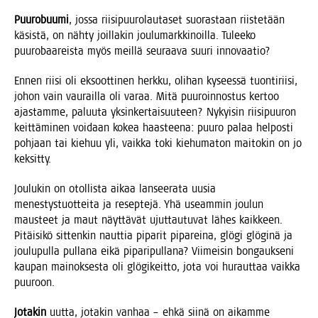
Puu­ro­buu­mi
, jos­sa rii­si­puu­ro­lau­ta­set suo­ras­taan riis­te­tään
käsis­tä, on näh­ty joil­la­kin jou­lu­mark­ki­noil­la. Tulee­ko
puu­ro­baa­reis­ta myös meil­lä seu­raa­va suu­ri innovaatio?
Ennen rii­si oli eksoot­ti­nen herk­ku, oli­han kysees­sä tuon­ti­rii­si,
johon vain vau­rail­la oli varaa. Mitä puu­roin­nos­tus ker­too
ajas­tam­me, paluu­ta yksin­ker­tai­suu­teen? Nykyi­sin rii­si­puu­ron
keit­tä­mi­nen voi­daan kokea haas­tee­na: puu­ro palaa hel­pos­ti
poh­jaan tai kie­huu yli, vaik­ka toki kie­hu­ma­ton mai­to­kin on jo
keksitty.
Jou­lu­kin on otol­lis­ta aikaa lan­see­ra­ta uusia
menes­tys­tuot­tei­ta ja resep­te­jä. Yhä useam­min jou­lun
maus­teet ja maut näyt­tä­vät ujut­tau­tu­vat lähes kaik­keen.
Pitäi­si­kö sit­ten­kin naut­tia pipa­rit pipa­rei­na, glö­gi glö­gi­nä ja
jou­lu­pul­la pul­la­na eikä pipa­ri­pul­la­na? Vii­mei­sin bon­gauk­se­ni
kau­pan mai­nok­ses­ta oli glö­gi­keit­to, jota voi huraut­taa vaik­ka
puuroon.
Jota­kin
uut­ta, jota­kin van­haa – ehkä sii­nä on aikam­me