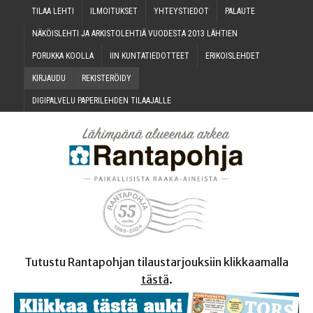
TILAA LEH­TI
ILMOI­TUK­SET
YHTEYS­TIE­DOT
PALAU­TE
NÄKÖIS­LEH­TI JA ARKIS­TO­LEH­TIÄ VUO­DES­TA 2013 LÄHTIEN
PORUK­KA KOOLLA
IIN KUN­TA­TIE­DOT­TEET
ERI­KOIS­LEH­DET
KIR­JAU­DU
REKIS­TE­RÖI­DY
DIGI­PAL­VE­LU PAPE­RI­LEH­DEN TILAAJALLE
Tutustu Rantapohjan tilaustarjouksiin klikkaamalla
tästä
.