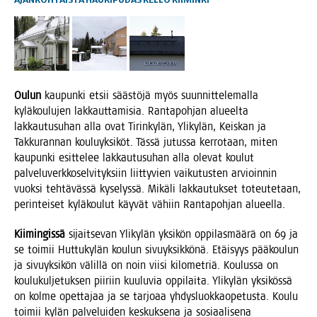
Oulun
kau­pun­ki etsii sääs­tö­jä myös suun­nit­te­le­mal­la
kylä­kou­lu­jen lak­kaut­ta­mi­sia. Ran­ta­poh­jan alu­eel­ta
lak­kau­tusu­han alla ovat Tirin­ky­län, Yli­ky­län, Keis­kan ja
Tak­ku­ran­nan kou­lu­yk­si­köt. Täs­sä jutus­sa ker­ro­taan, miten
kau­pun­ki esit­te­lee lak­kau­tusu­han alla ole­vat kou­lut
pal­ve­lu­verk­ko­sel­vi­tyk­siin liit­ty­vien vai­ku­tus­ten arvioin­nin
vuok­si teh­tä­väs­sä kyse­lys­sä. Mikä­li lak­kau­tuk­set toteu­te­taan,
perin­tei­set kylä­kou­lut käy­vät vähiin Ran­ta­poh­jan alueella.
Kii­min­gis­sä
sijait­se­van Yli­ky­län yksi­kön oppi­las­mää­rä on 69 ja
se toi­mii Hut­tu­ky­län kou­lun sivu­yk­sik­kö­nä. Etäi­syys pää­kou­lun
ja sivu­yk­si­kön välil­lä on noin vii­si kilo­met­riä. Kou­lus­sa on
kou­lu­kul­je­tuk­sen pii­riin kuu­lu­via oppi­lai­ta. Yli­ky­län yksi­kös­sä
on kol­me opet­ta­jaa ja se tar­jo­aa yhdys­luok­kao­pe­tus­ta. Kou­lu
toi­mii kylän pal­ve­lui­den kes­kuk­se­na ja sosi­aa­li­se­na