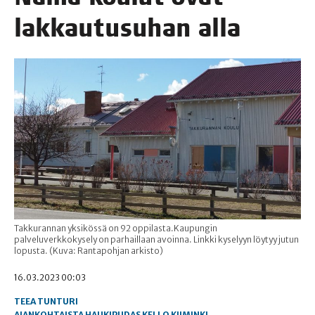
lak­kau­tusu­han alla
Takkurannan yksikössä on 92 oppilasta.Kaupungin
palveluverkkokysely on parhaillaan avoinna. Linkki kyselyyn löytyy jutun
lopusta. (Kuva: Rantapohjan arkisto)
16.03.2023 00:03
TEEA TUNTURI
AJANKOHTAISTA
HAUKIPUDAS
KELLO
KIIMINKI