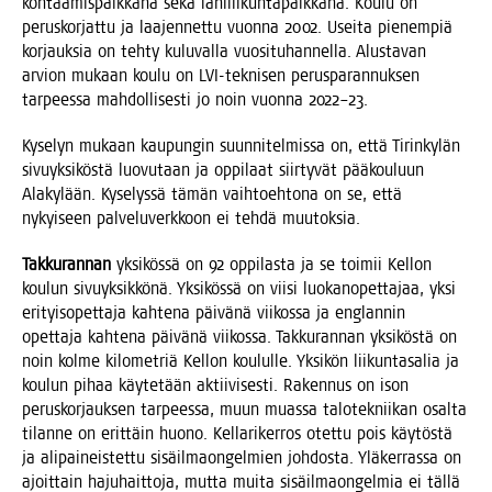
koh­taa­mis­paik­ka­na sekä lähi­lii­kun­ta­paik­ka­na. Kou­lu on
perus­kor­jat­tu ja laa­jen­net­tu vuon­na 2002. Usei­ta pie­nem­piä
kor­jauk­sia on teh­ty kulu­val­la vuo­si­tu­han­nel­la. Alus­ta­van
arvion mukaan kou­lu on LVI-tek­ni­sen perus­pa­ran­nuk­sen
tar­pees­sa mah­dol­li­ses­ti jo noin vuon­na 2022–23.
Kyse­lyn mukaan kau­pun­gin suun­ni­tel­mis­sa on, että Tirin­ky­län
sivu­yk­si­kös­tä luo­vu­taan ja oppi­laat siir­ty­vät pää­kou­luun
Ala­ky­lään. Kyse­lys­sä tämän vaih­toeh­to­na on se, että
nykyi­seen pal­ve­lu­verk­koon ei teh­dä muutoksia.
Tak­ku­ran­nan
yksi­kös­sä on 92 oppi­las­ta ja se toi­mii Kel­lon
kou­lun sivu­yk­sik­kö­nä. Yksi­kös­sä on vii­si luo­kan­opet­ta­jaa, yksi
eri­tyi­so­pet­ta­ja kah­te­na päi­vä­nä vii­kos­sa ja englan­nin
opet­ta­ja kah­te­na päi­vä­nä vii­kos­sa. Tak­ku­ran­nan yksi­kös­tä on
noin kol­me kilo­met­riä Kel­lon kou­lul­le. Yksi­kön lii­kun­ta­sa­lia ja
kou­lun pihaa käy­te­tään aktii­vi­ses­ti. Raken­nus on ison
perus­kor­jauk­sen tar­pees­sa, muun muas­sa talo­tek­nii­kan osal­ta
tilan­ne on erit­täin huo­no. Kel­la­ri­ker­ros otet­tu pois käy­tös­tä
ja ali­pai­neis­tet­tu sisäil­maon­gel­mien joh­dos­ta. Ylä­ker­ras­sa on
ajoit­tain haju­hait­to­ja, mut­ta mui­ta sisäil­maon­gel­mia ei täl­lä