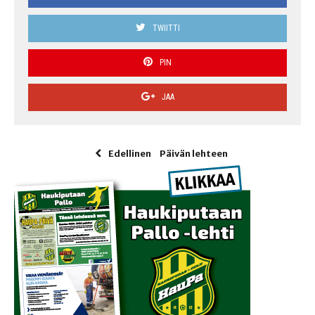
TWIITTI
PIN
JAA
Edellinen
Päivän lehteen