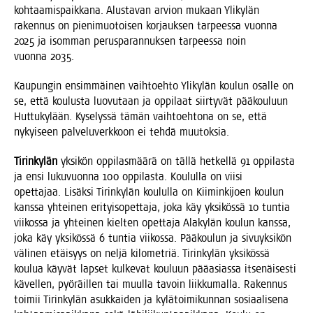
koh­taa­mis­paik­ka­na. Alus­ta­van arvion mukaan Yli­ky­län
raken­nus on pie­ni­muo­toi­sen kor­jauk­sen tar­pees­sa vuon­na
2025 ja isom­man perus­pa­ran­nuk­sen tar­pees­sa noin
vuon­na 2035.
Kau­pun­gin ensim­mäi­nen vaih­toeh­to Yli­ky­län kou­lun osal­le on
se, että kou­lus­ta luo­vu­taan ja oppi­laat siir­ty­vät pää­kou­luun
Hut­tu­ky­lään. Kyse­lys­sä tämän vaih­toeh­to­na on se, että
nykyi­seen pal­ve­lu­verk­koon ei teh­dä muutoksia.
Tirin­ky­län
yksi­kön oppi­las­mää­rä on täl­lä het­kel­lä 91 oppi­las­ta
ja ensi luku­vuon­na 100 oppi­las­ta. Kou­lul­la on vii­si
opet­ta­jaa. Lisäk­si Tirin­ky­län kou­lul­la on Kii­min­ki­joen kou­lun
kans­sa yhtei­nen eri­tyi­so­pet­ta­ja, joka käy yksi­kös­sä 10 tun­tia
vii­kos­sa ja yhtei­nen kiel­ten opet­ta­ja Ala­ky­län kou­lun kans­sa,
joka käy yksi­kös­sä 6 tun­tia vii­kos­sa. Pää­kou­lun ja sivu­yk­si­kön
väli­nen etäi­syys on nel­jä kilo­met­riä. Tirin­ky­län yksi­kös­sä
kou­lua käy­vät lap­set kul­ke­vat kou­luun pää­asias­sa itse­näi­ses­ti
kävel­len, pyö­räil­len tai muul­la tavoin liik­ku­mal­la. Raken­nus
toi­mii Tirin­ky­län asuk­kai­den ja kylä­toi­mi­kun­nan sosi­aa­li­se­na