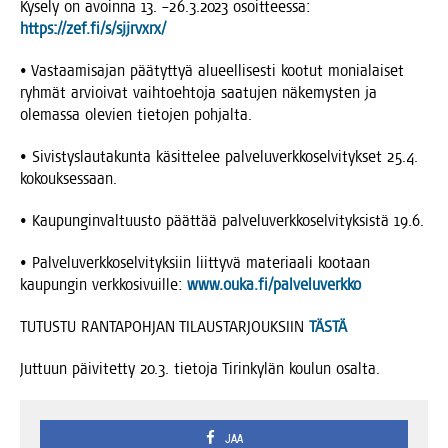
Kyse­ly on avoin­na 13. –26.3.2023 osoit­tees­sa:
https://zef.fi/s/sjjrvxrx/
• Vas­taa­mi­sa­jan pää­tyt­tyä alu­eel­li­ses­ti koo­tut monia­lai­set
ryh­mät arvioi­vat vaih­toeh­to­ja saa­tu­jen näke­mys­ten ja
ole­mas­sa ole­vien tie­to­jen pohjalta.
• Sivis­tys­lau­ta­kun­ta käsit­te­lee pal­ve­lu­verk­ko­sel­vi­tyk­set 25.4.
kokouksessaan.
• Kau­pun­gin­val­tuus­to päät­tää pal­ve­lu­verk­ko­sel­vi­tyk­sis­tä 19.6.
• Pal­ve­lu­verk­ko­sel­vi­tyk­siin liit­ty­vä mate­ri­aa­li koo­taan
kau­pun­gin verk­ko­si­vuil­le:
www.ouka.fi/palveluverkko
TUTUSTU RANTAPOHJAN TILAUSTARJOUKSIIN
TÄSTÄ
Jut­tuun päi­vi­tet­ty 20.3. tie­to­ja Tirin­ky­län kou­lun osalta.
JAA