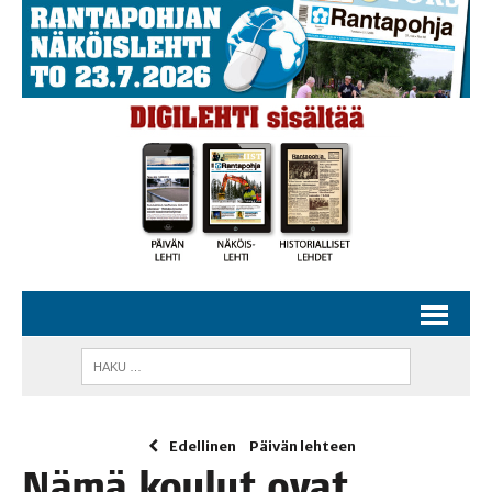
Edellinen
Päivän lehteen
Nämä kou­lut ovat