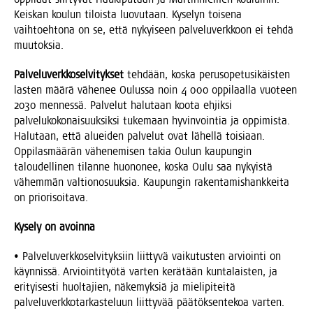
Keis­kan kou­lun tilois­ta luo­vu­taan. Kyse­lyn toi­se­na
vaih­toeh­to­na on se, että nykyi­seen pal­ve­lu­verk­koon ei teh­dä
muutoksia.
Pal­ve­lu­verk­ko­sel­vi­tyk­set
teh­dään, kos­ka perus­o­pe­tusi­käis­ten
las­ten mää­rä vähe­nee Oulus­sa noin 4 000 oppi­laal­la vuo­teen
2030 men­nes­sä. Pal­ve­lut halu­taan koo­ta ehjik­si
pal­ve­lu­ko­ko­nai­suuk­sik­si tuke­maan hyvin­voin­tia ja oppi­mis­ta.
Halu­taan, että aluei­den pal­ve­lut ovat lähel­lä toi­si­aan.
Oppi­las­mää­rän vähe­ne­mi­sen takia Oulun kau­pun­gin
talou­del­li­nen tilan­ne huo­no­nee, kos­ka Oulu saa nykyis­tä
vähem­män val­tio­no­suuk­sia. Kau­pun­gin raken­ta­mis­hank­kei­ta
on priorisoitava.
Kyse­ly on avoinna
• Pal­ve­lu­verk­ko­sel­vi­tyk­siin liit­ty­vä vai­ku­tus­ten arvioin­ti on
käyn­nis­sä. Arvioin­ti­työ­tä var­ten kerä­tään kun­ta­lais­ten, ja
eri­tyi­ses­ti huol­ta­jien, näke­myk­siä ja mie­li­pi­tei­tä
pal­ve­lu­verk­ko­tar­kas­te­luun liit­ty­vää pää­tök­sen­te­koa var­ten.