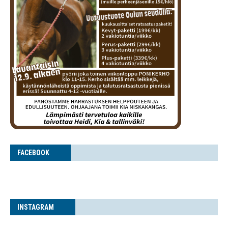
FACE­BOOK
INS­TA­GRAM