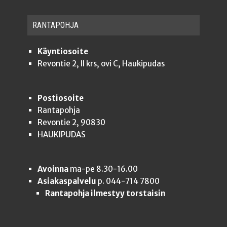
RAN­TA­POH­JA
Käyntiosoite
Revontie 2, II krs, ovi C, Haukipudas
Postiosoite
Rantapohja
Revontie 2, 90830
HAUKIPUDAS
Avoinna
ma-pe 8.30-16.00
Asiakaspalvelu
p. 044-714 7800
Rantapohja ilmestyy torstaisin