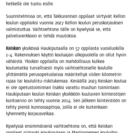
het­kel­lä ole tuo­tu esille.
Suun­ni­tel­mis­sa on, että Tak­ku­ran­nan oppi­laat siir­ty­vät Kel­lon
kou­lun oppi­laik­si vuon­na 2027 Kel­lon kou­lun perus­kor­jauk­sen
val­mis­tut­tua. Vaih­toeh­to­na täl­le on kyse­lys­sä se, että
pal­ve­lu­verk­koon ei teh­dä muutoksia.
Keis­kan
yksi­kös­sä Hau­ki­pu­taal­la on 57 oppi­las­ta vuo­si­luo­kil­la
1–4. Raken­nuk­sen käyt­tö kou­lua­jan ulko­puo­lel­la on ollut hyvin
vähäis­tä. Yksi­kön oppi­lail­la on mah­dol­li­suus kul­kea
kou­lu­mat­ka tur­val­li­ses­ti myös vaih­toeh­toi­sel­le kou­lul­le
ylit­tä­mät­tä perus­o­pe­tus­lais­sa mää­ri­tel­tyä vii­den kilo­met­rin
rajaa tai kou­lu­lii­tu-ris­ki­lu­ke­maa. Kevääl­lä 2023 Keis­kan kou­lua
ei ole ope­tus­toi­min­nan lisäk­si varat­tu muu­hun toi­min­taan.
Hau­ki­pu­taan kou­lun Keis­kan yksik­köön kuu­lu­vien kiin­teis­tö­jen
kun­toar­vio on teh­ty vuon­na 2014. Sen jäl­keen kiin­teis­töön on
teh­ty pie­niä kun­nos­sa­pi­to­ja, joil­la ei ole kui­ten­kaan
lyhen­net­ty korjausvelkaa.
Kyse­lys­sä ensim­mäi­se­nä vaih­toeh­to­na on, että Keis­kan
oppi­laat siir­ty­vät Hau­ki­pu­taan ja Mar­tin­nie­men kou­lui­hin.