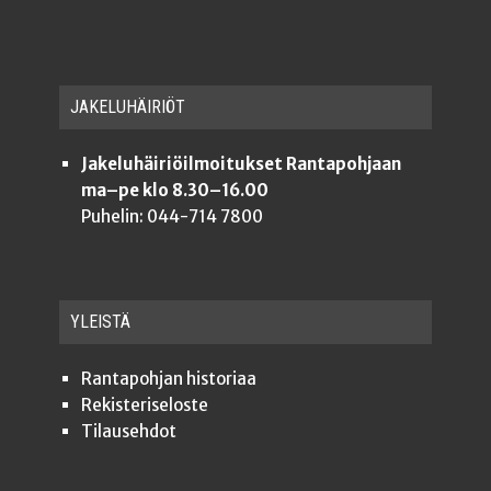
JAKE­LU­HÄI­RIÖT
Jakeluhäiriöilmoitukset Rantapohjaan
ma–pe klo 8.30–16.00
Puhelin: 044-714 7800
YLEISTÄ
Ran­ta­poh­jan historiaa
Rekis­te­ri­se­los­te
Tilauseh­dot