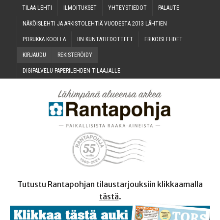
TILAA LEH­TI
ILMOI­TUK­SET
YHTEYS­TIE­DOT
PALAU­TE
NÄKÖIS­LEH­TI JA ARKIS­TO­LEH­TIÄ VUO­DES­TA 2013 LÄHTIEN
PORUK­KA KOOLLA
IIN KUN­TA­TIE­DOT­TEET
ERI­KOIS­LEH­DET
KIR­JAU­DU
REKIS­TE­RÖI­DY
DIGI­PAL­VE­LU PAPE­RI­LEH­DEN TILAAJALLE
Tutustu Rantapohjan tilaustarjouksiin klikkaamalla
tästä
.