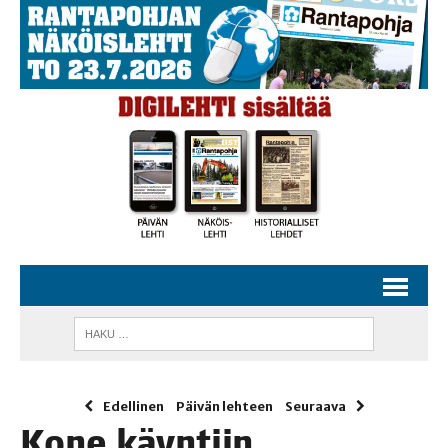
Edellinen
Päivän lehteen
Seuraava
Kone käyn­tiin