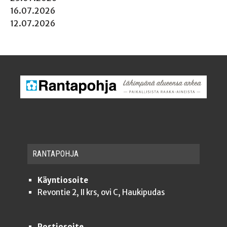
16.07.2026
12.07.2026
RAN­TA­POH­JA
Käyntiosoite
Revontie 2, II krs, ovi C, Haukipudas
Postiosoite