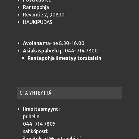
Rantapohja
Revontie 2, 90830
HAUKIPUDAS
Avoinna
ma-pe 8.30-16.00
Asiakaspalvelu
p. 044-714 7800
Rantapohja ilmestyy torstaisin
OTA YHTEYT­TÄ
Ilmoitusmyynti
puhelin:
044-714 7805
sähköposti:
ilmoitukset@rantapohja.fi