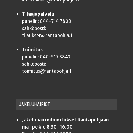
Tilaajapalvelu
puhelin: 044-714 7800
sähköposti:
tilaukset@rantapohja.fi
Toimitus
puhelin: 040-517 3842
sähköposti:
toimitus@rantapohja.fi
JAKE­LU­HÄI­RIÖT
Jakeluhäiriöilmoitukset Rantapohjaan
ma–pe klo 8.30–16.00