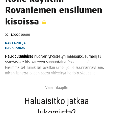
Rova­nie­men ensi­lu­men
kisoissa
22.11.2022 00:00
RANTAPOHJA
HAUKIPUDAS
Hau­ki­pu­taa­lai­set
nuor­ten yhdis­te­tyn maa­jouk­kueur­hei­li­jat
start­ta­si­vat kisa­kau­teen sun­nun­tai­na Rova­nie­mel­lä.
Ensim­mäi­set lumi­ki­sat ovat­kin urhei­li­joil­le suun­nan­näyt­tä­jä,
miten konet­ta ollaan saa­tu viri­tel­tyä harjoituskaudella.
Vain Tilaa­jil­le
Haluai­sit­ko jat­kaa
lukemista?