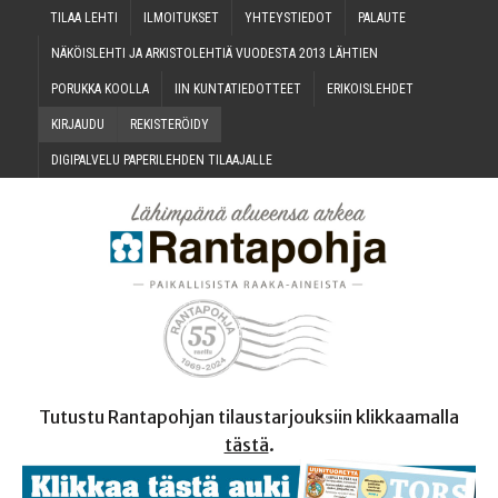
TILAA LEH­TI
ILMOI­TUK­SET
YHTEYS­TIE­DOT
PALAU­TE
NÄKÖIS­LEH­TI JA ARKIS­TO­LEH­TIÄ VUO­DES­TA 2013 LÄHTIEN
PORUK­KA KOOLLA
IIN KUN­TA­TIE­DOT­TEET
ERI­KOIS­LEH­DET
KIR­JAU­DU
REKIS­TE­RÖI­DY
DIGI­PAL­VE­LU PAPE­RI­LEH­DEN TILAAJALLE
Tutustu Rantapohjan tilaustarjouksiin klikkaamalla
tästä
.