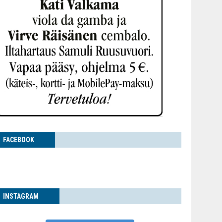
FACE­BOOK
INS­TA­GRAM