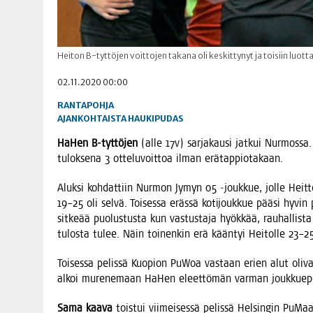
Heiton B-tyttöjen voittojen takana oli keskittynyt ja toisiin luo
02.11.2020 00:00
RANTAPOHJA
AJANKOHTAISTA
HAUKIPUDAS
HaHen B‑tyttöjen
(alle 17v) sar­ja­kausi jat­kui Nur­mos­sa
tulok­se­na 3 otte­lu­voit­toa ilman erätappiotakaan.
Aluk­si koh­dat­tiin Nur­mon Jymyn 05 ‑jouk­kue, jol­le Heit­
19–25 oli sel­vä. Toi­ses­sa eräs­sä koti­jouk­kue pää­si h
sit­ke­ää puo­lus­tus­ta kun vas­tus­ta­ja hyök­kää, rau­hal­lis­
tulos­ta tulee. Näin toi­nen­kin erä kään­tyi Hei­tol­le 23–2
Toi­ses­sa pelis­sä Kuo­pion PuWoa vas­taan erien alut oli­vat
alkoi mure­ne­maan HaHen eleet­tö­män var­man jouk­kue­pe­li
Sama kaa­va
tois­tui vii­mei­ses­sä pelis­sä Hel­sin­gin PuM