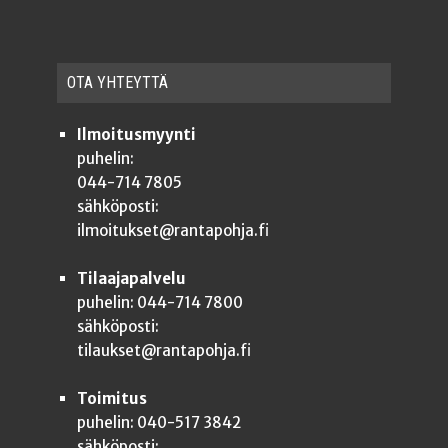
OTA YHTEYT­TÄ
Ilmoitusmyynti
puhelin:
044-714 7805
sähköposti:
ilmoitukset@rantapohja.fi
Tilaajapalvelu
puhelin: 044-714 7800
sähköposti:
tilaukset@rantapohja.fi
Toimitus
puhelin: 040-517 3842
sähköposti: