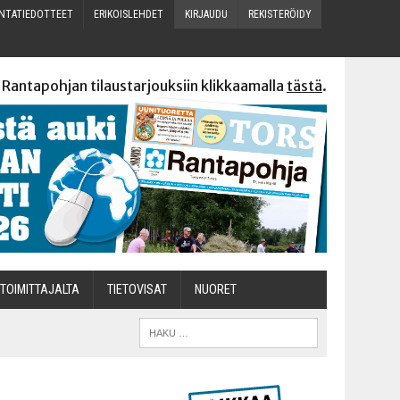
N­TA­TIE­DOT­TEET
ERI­KOIS­LEH­DET
KIR­JAU­DU
REKIS­TE­RÖI­DY
 Rantapohjan tilaustarjouksiin klikkaamalla
tästä
.
TOI­MIT­TA­JAL­TA
TIETOVISAT
NUO­RET