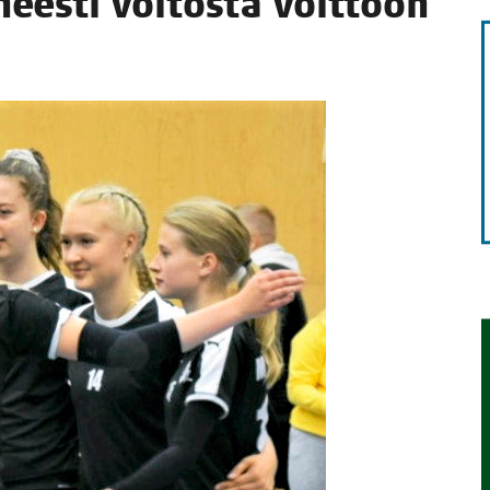
nees­ti voi­tos­ta voittoon
TAEN