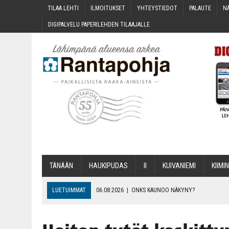
TILAA LEH­TI
ILMOI­TUK­SET
YHTEYS­TIE­DOT
PALAU­TE
NÄ
DIGI­PAL­VE­LU PAPE­RI­LEH­DEN TILAAJALLE
TÄNÄÄN
HAU­KI­PU­DAS
II
KUI­VA­NIE­MI
KII­MIN
LUETUIMMAT
06.08.2026
|
ONKS KAU­NOO NÄKYNY?
06.08.2026
|
MAKA­RO­NI­LAA­TI­KOL­LA ARKEEN
06.08.2026
|
OPIN­TOI­HIN KAN­SA­LAIS­OPIS­TOS­SA VOI SAA­DA AVUSTU