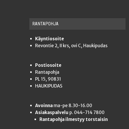
RAN­TA­POH­JA
Käyntiosoite
Revontie 2, II krs, ovi C, Haukipudas
Postiosoite
Rantapohja
PL 15, 90831
HAUKIPUDAS
Avoinna
ma-pe 8.30-16.00
Asiakaspalvelu
p. 044-714 7800
Rantapohja ilmestyy torstaisin