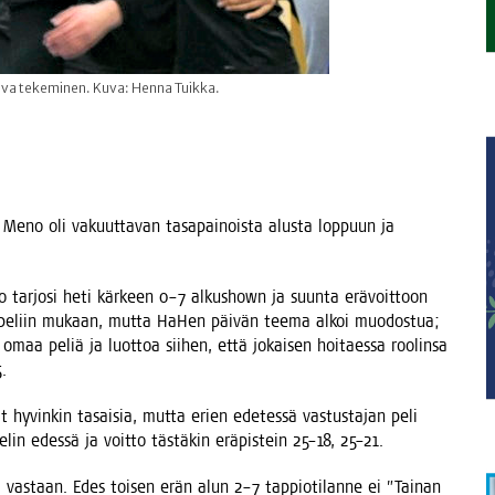
ttava tekeminen. Kuva: Henna Tuikka.
. Meno oli vakuut­ta­van tasa­pai­nois­ta alus­ta lop­puun ja
to tar­jo­si heti kär­keen 0–7 alkus­hown ja suun­ta erä­voit­toon
yvin peliin mukaan, mut­ta HaHen päi­vän tee­ma alkoi muo­dos­tua;
ta omaa peliä ja luot­toa sii­hen, että jokai­sen hoi­taes­sa roo­lin­sa
5.
 hyvin­kin tasai­sia, mut­ta erien ede­tes­sä vas­tus­ta­jan peli
n edes­sä ja voit­to täs­tä­kin erä­pis­tein 25–18, 25–21.
aa vas­taan. Edes toi­sen erän alun 2–7 tap­pio­ti­lan­ne ei ”Tai­nan