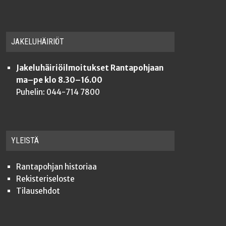
JAKE­LU­HÄI­RIÖT
Jakeluhäiriöilmoitukset Rantapohjaan
ma–pe klo 8.30–16.00
Puhelin: 044-714 7800
YLEISTÄ
Ran­ta­poh­jan historiaa
Rekis­te­ri­se­los­te
Tilauseh­dot