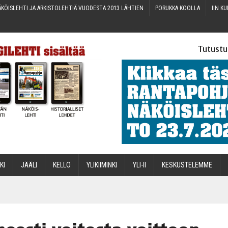
KÖIS­LEH­TI JA ARKIS­TO­LEH­TIÄ VUO­DES­TA 2013 LÄHTIEN
PORUK­KA KOOLLA
IIN KU
Tutustu
­KI
JÄÄ­LI
KEL­LO
YLI­KII­MIN­KI
YLI-II
KES­KUS­TE­LEM­ME
STA