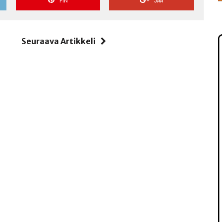
PIN
JAA
i
Seuraava Artikkeli