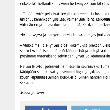
enke­lei­tä” het­kaut­ta­nut, vaan he hymys­sä suin lähet­ti­vät
– Tänään tytöt pela­si­vat koval­la asen­teel­la ja hyvin kuri­n
anta­nut kenen­kään yllät­tää, val­men­ta­ja
Tai­na Kaik­ko­n
yhte­näi­nen ja pela­si iloi­sel­la ilmeel­lä, Kaik­ko­nen jatkaa
Yhte­näi­syyt­tä ja hen­gen luon­tia koros­taa myös jouk­ku­
– Vaik­ka meil­lä ei yhtei­siä peli­ko­ke­muk­sia ole­kaan vie­
saa­tu hyväl­lä tsem­pil­lä eriä kään­net­tyä ja pele­jä voi­t
pysyim­me yhte­näi­se­nä sel­vit­täen lyhyet vai­keam­mat­kin
Hei­ton B‑tytöt pela­si­vat näin itsen­sä seu­raa­vak­si tur­na
Kär­ki­pään seu­rat ovat ylei­sem­min lii­ga- ja ykkös­sar­ja­jouk­
kovan kil­pai­lua­se­tel­man jouk­kuei­ta. Sii­hen näh­den HaHe
saavutus.
Min­na Jaukkuri