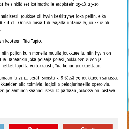
 hel­sin­ki­läi­set koti­mat­kal­le erä­pis­tein 25–18, 25–19.
a­lai­ses­ti. Jouk­kue oli hyvin kes­kit­ty­nyt joka peliin, eikä
en
kiit­te­li. Onnis­tu­mi­sia tuli laa­jal­la rin­ta­mal­la, jouk­kue oli
.
een kap­tee­ni
Tiia Tapio.
lä niin pal­jon kuin monel­la muul­la jouk­ku­eel­la, niin hyvin on
et­tua. Tänään­kin joka pelaa­ja pela­si jouk­ku­een eteen ja
 het­ket lopul­ta voi­tok­kaas­ti, Tiia kehuu joukkuettaan.
a­maan la 21.11. perä­ti sijois­ta 5–8 täs­sä 79 jouk­ku­een sar­jas­sa.
kuei­den alla toi­mi­via, laa­joil­la pelaa­ja­rin­geil­lä ope­roi­via,
n pelaa­mi­nen sään­nöl­li­ses­ti 12 par­haan jou­kos­sa on lois­ta­va