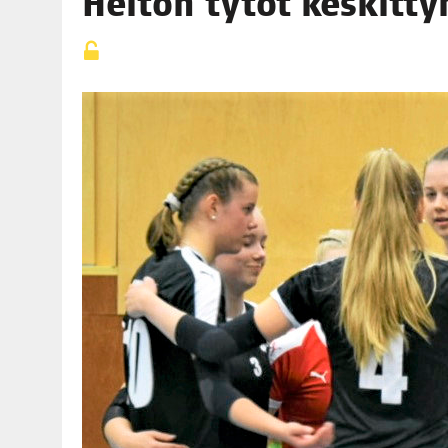
Hei­ton tytöt kes­kit­ty­
06.08.2026
|
TOI­VEI­DEN KOTI IISTÄ!
06.08.2026
|
KII­MIN­KI­PÄI­VÄT JÄR­JES­TE­TÄÄN PERIN­TEI­TÄ KUNNIOIT