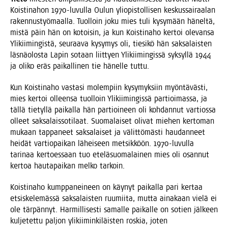
Kois­ti­na­hon 1970-luvul­la Oulun yli­opis­tol­li­sen kes­kus­sai­raa­lan
raken­nus­työ­maal­la. Tuol­loin joku mies tuli kysy­mään hänel­tä,
mis­tä päin hän on kotoi­sin, ja kun Kois­ti­na­ho ker­toi ole­van­sa
Yli­kii­min­gis­tä, seu­raa­va kysy­mys oli, tie­si­kö hän sak­sa­lais­ten
läs­nä­olos­ta Lapin sotaan liit­tyen Yli­kii­min­gis­sä syk­syl­lä 1944
ja oli­ko eräs pai­kal­li­nen tie hänel­le tuttu.
Kun Kois­ti­na­ho vas­ta­si molem­piin kysy­myk­siin myön­tä­väs­ti,
mies ker­toi olleen­sa tuol­loin Yli­kii­min­gis­sä par­tioi­mas­sa, ja
täl­lä tie­tyl­lä pai­kal­la hän par­tioi­neen oli koh­dan­nut var­tios­sa
olleet sak­sa­lais­so­ti­laat. Suo­ma­lai­set oli­vat mie­hen ker­to­man
mukaan tap­pa­neet sak­sa­lai­set ja välit­tö­mäs­ti hau­dan­neet
hei­dät var­tio­pai­kan lähei­seen met­sik­köön. 1970-luvul­la
tari­naa ker­toes­saan tuo ete­lä­suo­ma­lai­nen mies oli osan­nut
ker­toa hau­ta­pai­kan mel­ko tarkoin.
Kois­ti­na­ho kump­pa­nei­neen on käy­nyt pai­kal­la pari ker­taa
etsis­ke­le­mäs­sä sak­sa­lais­ten ruu­mii­ta, mut­ta aina­kaan vie­lä ei
ole tär­pän­nyt. Har­mil­li­ses­ti samal­le pai­kal­le on sotien jäl­keen
kul­je­tet­tu pal­jon yli­kii­min­ki­läis­ten ros­kia, joten