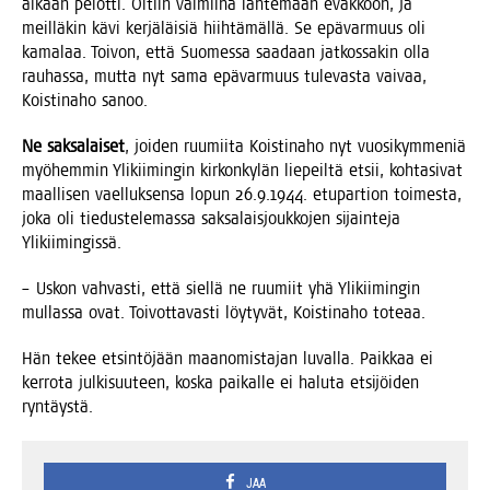
aikaan pelot­ti. Oltiin val­mii­na läh­te­mään evak­koon, ja
meil­lä­kin kävi ker­jä­läi­siä hiih­tä­mäl­lä. Se epä­var­muus oli
kama­laa. Toi­von, että Suo­mes­sa saa­daan jat­kos­sa­kin olla
rau­has­sa, mut­ta nyt sama epä­var­muus tule­vas­ta vai­vaa,
Kois­ti­na­ho sanoo.
Ne sak­sa­lai­set
, joi­den ruu­mii­ta Kois­ti­na­ho nyt vuo­si­kym­me­niä
myö­hem­min Yli­kii­min­gin kir­kon­ky­län lie­peil­tä etsii, koh­ta­si­vat
maal­li­sen vael­luk­sen­sa lopun 26.9.1944. etu­par­tion toi­mes­ta,
joka oli tie­dus­te­le­mas­sa sak­sa­lais­jouk­ko­jen sijain­te­ja
Ylikiimingissä.
– Uskon vah­vas­ti, että siel­lä ne ruu­miit yhä Yli­kii­min­gin
mul­las­sa ovat. Toi­vot­ta­vas­ti löy­ty­vät, Kois­ti­na­ho toteaa.
Hän tekee etsin­tö­jään maa­no­mis­ta­jan luval­la. Paik­kaa ei
ker­ro­ta jul­ki­suu­teen, kos­ka pai­kal­le ei halu­ta etsi­jöi­den
ryntäystä.
JAA