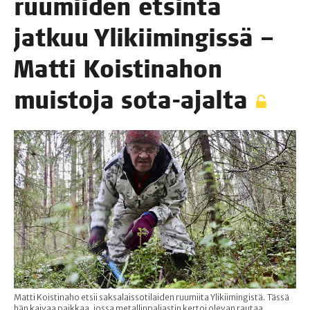
ruu­mii­den etsin­tä
jat­kuu Yli­kii­min­gis­sä –
Mat­ti Kois­ti­na­hon
muis­to­ja sota-ajalta
Matti Koistinaho etsii saksalaissotilaiden ruumiita Ylikiimingistä. Tässä
hän kaivaa paikkaa, jossa metallinpaljastin kertoi olevan rautaa.