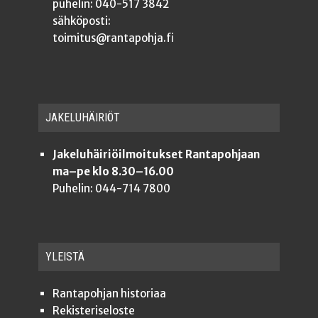
puhelin: 040-517 3842
sähköposti:
toimitus@rantapohja.fi
JAKE­LU­HÄI­RIÖT
Jakeluhäiriöilmoitukset Rantapohjaan
ma–pe klo 8.30–16.00
Puhelin: 044-714 7800
YLEISTÄ
Ran­ta­poh­jan historiaa
Rekis­te­ri­se­los­te