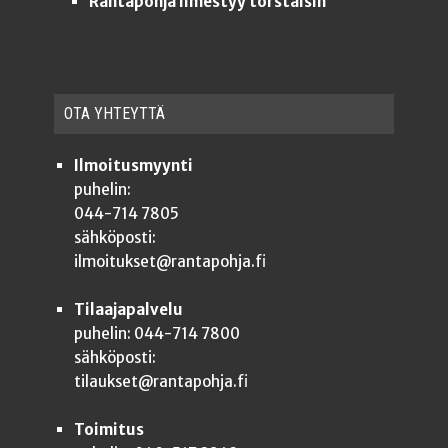
Rantapohja ilmestyy torstaisin
OTA YHTEYT­TÄ
Ilmoitusmyynti
puhelin:
044-714 7805
sähköposti:
ilmoitukset@rantapohja.fi
Tilaajapalvelu
puhelin: 044-714 7800
sähköposti:
tilaukset@rantapohja.fi
Toimitus