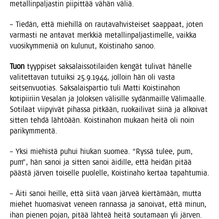
metal­lin­pal­jas­tin pii­pit­tää vähän väliä.
– Tie­dän, että mie­hil­lä on rau­ta­vah­vis­tei­set saap­paat, joten
var­mas­ti ne anta­vat merk­kiä metal­lin­pal­jas­ti­mel­le, vaik­ka
vuo­si­kym­me­niä on kulu­nut, Kois­ti­na­ho sanoo.
Tuon
tyyp­pi­set sak­sa­lais­so­ti­lai­den ken­gät tuli­vat hänel­le
vali­tet­ta­van tutuik­si 25.9.1944, jol­loin hän oli vas­ta
seit­sen­vuo­tias. Sak­sa­lais­par­tio tuli Mat­ti Kois­ti­na­hon
koti­pii­riin Vesa­lan ja Jolok­sen väli­sil­le sydän­mail­le Väli­maal­le.
Soti­laat vii­pyi­vät pihas­sa pit­kään, ruo­kai­li­vat sii­nä ja alkoi­vat
sit­ten teh­dä läh­töään. Kois­ti­na­hon mukaan hei­tä oli noin
parikymmentä.
– Yksi mie­his­tä puhui hiu­kan suo­mea. “Rys­sä tulee, pum,
pum”, hän sanoi ja sit­ten sanoi äidil­le, että hei­dän pitää
pääs­tä jär­ven toi­sel­le puo­lel­le, Kois­ti­na­ho ker­taa tapahtumia.
– Äiti sanoi heil­le, että sii­tä vaan jär­veä kier­tä­mään, mut­ta
mie­het huo­ma­si­vat veneen ran­nas­sa ja sanoi­vat, että minun,
ihan pie­nen pojan, pitää läh­teä hei­tä sou­ta­maan yli jär­ven.