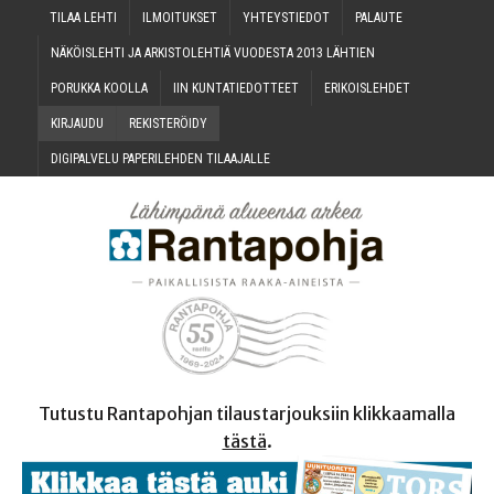
TILAA LEH­TI
ILMOI­TUK­SET
YHTEYS­TIE­DOT
PALAU­TE
NÄKÖIS­LEH­TI JA ARKIS­TO­LEH­TIÄ VUO­DES­TA 2013 LÄHTIEN
PORUK­KA KOOLLA
IIN KUN­TA­TIE­DOT­TEET
ERI­KOIS­LEH­DET
KIR­JAU­DU
REKIS­TE­RÖI­DY
DIGI­PAL­VE­LU PAPE­RI­LEH­DEN TILAAJALLE
Tutustu Rantapohjan tilaustarjouksiin klikkaamalla
tästä
.