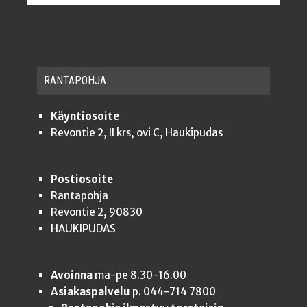
RAN­TA­POH­JA
Käyntiosoite
Revontie 2, II krs, ovi C, Haukipudas
Postiosoite
Rantapohja
Revontie 2, 90830
HAUKIPUDAS
Avoinna
ma-pe 8.30-16.00
Asiakaspalvelu
p. 044-714 7800