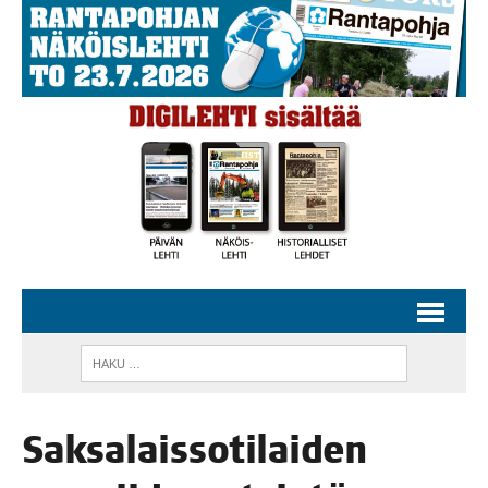
Sak­sa­lais­so­ti­lai­den