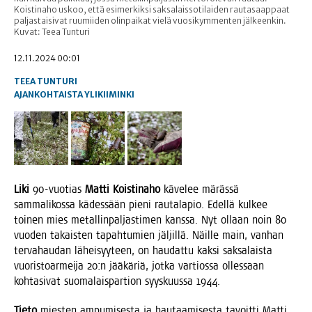
Koistinaho uskoo, että esimerkiksi saksalaissotilaiden rautasaappaat
paljastaisivat ruumiiden olinpaikat vielä vuosikymmenten jälkeenkin.
Kuvat: Teea Tunturi
12.11.2024 00:01
TEEA TUNTURI
AJANKOHTAISTA
YLIKIIMINKI
Liki
90-vuo­tias
Mat­ti Kois­ti­na­ho
käve­lee märäs­sä
sam­ma­li­kos­sa kädes­sään pie­ni rau­ta­la­pio. Edel­lä kul­kee
toi­nen mies metal­lin­pal­jas­ti­men kans­sa. Nyt ollaan noin 80
vuo­den takais­ten tapah­tu­mien jäl­jil­lä. Näil­le main, van­han
ter­va­hau­dan lähei­syy­teen, on hau­dat­tu kak­si sak­sa­lais­ta
vuo­ris­toar­mei­ja 20:n jää­kä­riä, jot­ka var­tios­sa olles­saan
koh­ta­si­vat suo­ma­lais­par­tion syys­kuus­sa 1944.
Tie­to
mies­ten ampu­mi­ses­ta ja hau­taa­mi­ses­ta tavoit­ti Mat­ti