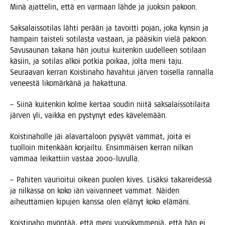
Minä ajat­te­lin, että en var­maan läh­de ja juok­sin pakoon.
Sak­sa­lais­so­ti­las läh­ti perään ja tavoit­ti pojan, joka kyn­sin ja
ham­pain tais­te­li soti­las­ta vas­taan, ja pää­si­kin vie­lä pakoon.
Savusau­nan taka­na hän jou­tui kui­ten­kin uudel­leen soti­laan
käsiin, ja soti­las alkoi pot­kia poi­kaa, jol­ta meni taju.
Seu­raa­van ker­ran Kois­ti­na­ho havah­tui jär­ven toi­sel­la ran­nal­la
venees­tä liko­mär­kä­nä ja hakattuna.
– Sii­nä kui­ten­kin kol­me ker­taa sou­din nii­tä sak­sa­lais­so­ti­lai­ta
jär­ven yli, vaik­ka en pys­ty­nyt edes kävelemään.
Kois­ti­na­hol­le jäi ala­var­ta­loon pysy­vät vam­mat, joi­ta ei
tuol­loin miten­kään kor­jail­tu. Ensim­mäi­sen ker­ran nil­kan
vam­maa lei­kat­tiin vas­taa 2000-luvulla.
– Pahi­ten vau­rioi­tui oikean puo­len kives. Lisäk­si taka­rei­des­sä
ja nil­kas­sa on koko iän vai­van­neet vam­mat. Näi­den
aiheut­ta­mien kipu­jen kans­sa olen elä­nyt koko elämäni.
Kois­ti­na­ho myön­tää, että meni vuo­si­kym­me­niä, että hän ei