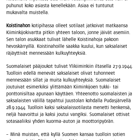
puhu­nut koko asias­ta kenel­le­kään. Asi­aa ei tun­tu­nut
muka­val­ta muistella.
Kois­ti­na­hon
koti­pi­has­sa olleet soti­laat jat­koi­vat mat­kaan­sa
Kii­min­ki­jo­ki­vart­ta pit­kin yhteen taloon, jon­ne jäi­vät ase­miin.
Sen talon asuk­kaat tuli­vat lähel­le Kois­ti­na­ho­ja pakoon
hevos­kär­ryil­lä. Kois­ti­na­hoil­le saak­ka kuu­lui, kun sak­sa­lai­set
räjäyt­ti­vät men­nes­sään kulkuyhteyksiä.
Suo­ma­lai­set pää­jou­kot tuli­vat Yli­kii­min­kiin ilta­sel­la 27.9.1944.
Tuol­loin edel­lä mene­vät sak­sa­lai­set oli­vat tuhon­neet
men­nes­sään sil­lat ja mui­ta kul­ku­yh­teyk­siä. Suo­ma­lai­set
jou­tui­vat esi­mer­kik­si ylit­tä­mään Kii­min­ki­joen tuk­ki- tai
pont­to­ni­sil­taa apu­naan käyt­täen. Yhteen­ot­to suo­ma­lais­ten ja
sak­sa­lais­ten välil­lä tapah­tui Juus­to­lan koh­dal­la Pudas­jär­vel­lä
28.9.1944. Tuol­loin kak­si sak­sa­lais­so­ti­las­ta menet­ti hen­ken­sä,
nel­jä haa­voit­tui ja kak­si jou­tui van­gik­si. Suo­ma­lai­set otti­vat
sota­saa­liik­si yhden kuor­ma-auton ja moottoripyörän.
– Minä muis­tan, että kyl­lä Suo­men kan­saa tuol­loin sotien