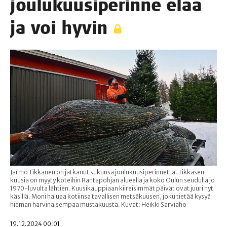
jou­lu­kuusi­pe­rin­ne elää
ja voi hyvin
Jarmo Tikkanen on jatkanut sukunsa joulukuusiperinnettä. Tikkasen
kuusia on myyty koteihin Rantapohjan alueella ja koko Oulun seudulla jo
1970-luvulta lähtien. Kuusikauppiaan kiireisimmät päivät ovat juuri nyt
käsillä. Moni haluaa kotiinsa tavallisen metsäkuusen, joku tietää kysyä
hieman harvinaisempaa mustakuusta. Kuvat: Heikki Sarviaho
19.12.2024 00:01