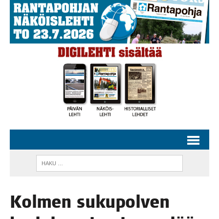
Kol­men suku­pol­ven