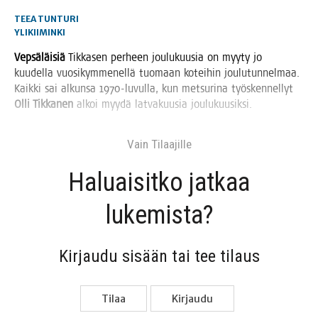
TEEA TUNTURI
YLIKIIMINKI
Vep­sä­läi­siä
Tik­ka­sen per­heen jou­lu­kuusia on myy­ty jo
kuu­del­la vuo­si­kym­me­nel­lä tuo­maan kotei­hin jou­lu­tun­nel­maa.
Kaik­ki sai alkun­sa 1970-luvul­la, kun met­su­ri­na työs­ken­nel­lyt
Olli Tik­ka­nen
alkoi myy­dä lat­va­kuusia joulukuusiksi.
Vain Tilaa­jil­le
Haluai­sit­ko jat­kaa
lukemista?
Kir­jau­du sisään tai tee tilaus
Tilaa
Kir­jau­du