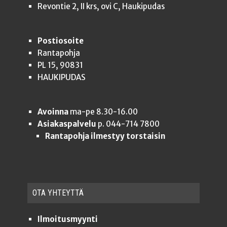
Revontie 2, II krs, ovi C, Haukipudas
Postiosoite
Rantapohja
PL 15, 90831
HAUKIPUDAS
Avoinna
ma-pe 8.30-16.00
Asiakaspalvelu
p. 044-714 7800
Rantapohja ilmestyy torstaisin
OTA YHTEYT­TÄ
Ilmoitusmyynti