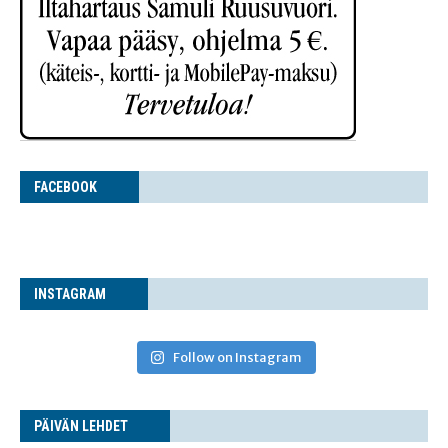
FACE­BOOK
INS­TA­GRAM
Follow on Instagram
PÄI­VÄN LEHDET