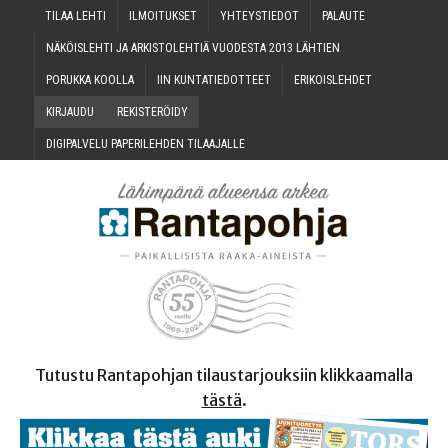
TILAA LEH­TI
ILMOI­TUK­SET
YHTEYS­TIE­DOT
PALAU­TE
NÄKÖIS­LEH­TI JA ARKIS­TO­LEH­TIÄ VUO­DES­TA 2013 LÄHTIEN
PORUK­KA KOOLLA
IIN KUN­TA­TIE­DOT­TEET
ERI­KOIS­LEH­DET
KIR­JAU­DU
REKIS­TE­RÖI­DY
DIGI­PAL­VE­LU PAPE­RI­LEH­DEN TILAAJALLE
Tutustu Rantapohjan tilaustarjouksiin klikkaamalla
tästä
.