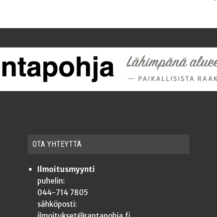
OTA YHTEYT­TÄ
Ilmoitusmyynti
puhelin:
044-714 7805
sähköposti:
ilmoitukset@rantapohja.fi