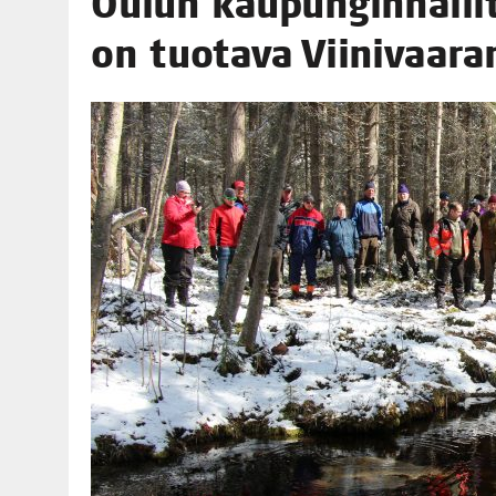
Oulun kau­pun­gin­hal­li
06.08.2026
|
TOI­VEI­DEN KOTI IISTÄ!
on tuo­ta­va Vii­ni­vaa­
06.08.2026
|
KII­MIN­KI­PÄI­VÄT JÄR­JES­TE­TÄÄN PERIN­TEI­TÄ KUNNIOIT