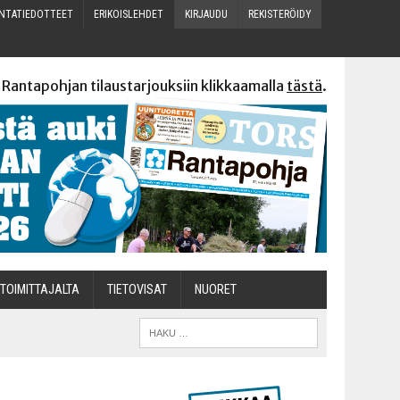
N­TA­TIE­DOT­TEET
ERI­KOIS­LEH­DET
KIR­JAU­DU
REKIS­TE­RÖI­DY
 Rantapohjan tilaustarjouksiin klikkaamalla
tästä
.
TOI­MIT­TA­JAL­TA
TIETOVISAT
NUO­RET