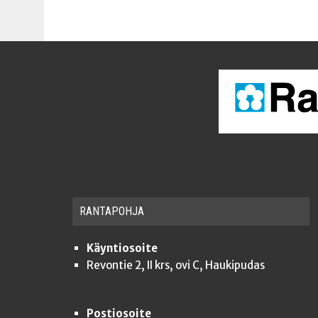
RAN­TA­POH­JA
Käyntiosoite
Revontie 2, II krs, ovi C, Haukipudas
Postiosoite