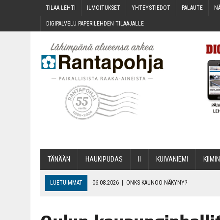
TILAA LEH­TI
ILMOI­TUK­SET
YHTEYS­TIE­DOT
PALAU­TE
NÄ
DIGI­PAL­VE­LU PAPE­RI­LEH­DEN TILAAJALLE
TÄNÄÄN
HAU­KI­PU­DAS
II
KUI­VA­NIE­MI
KII­MIN
LUETUIMMAT
06.08.2026
|
ONKS KAU­NOO NÄKYNY?
06.08.2026
|
MAKA­RO­NI­LAA­TI­KOL­LA ARKEEN
06.08.2026
|
OPIN­TOI­HIN KAN­SA­LAIS­OPIS­TOS­SA VOI SAA­DA AVUSTU