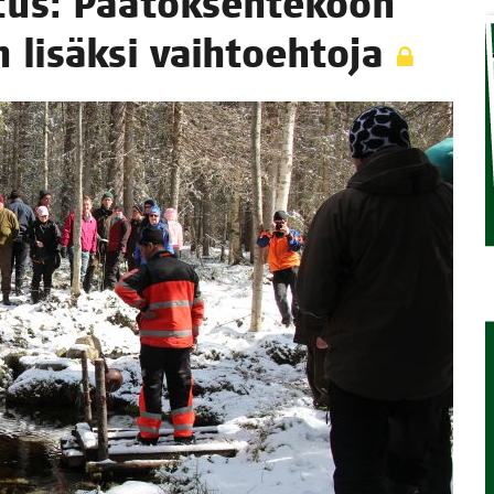
­tus: Pää­tök­sen­te­koon
ran lisäk­si vaihtoehtoja
TAEN