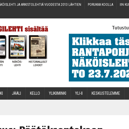
KÖIS­LEH­TI JA ARKIS­TO­LEH­TIÄ VUO­DES­TA 2013 LÄHTIEN
PORUK­KA KOOLLA
IIN KU
Tutustu
­KI
JÄÄ­LI
KEL­LO
YLI­KII­MIN­KI
YLI-II
KES­KUS­TE­LEM­ME
STA