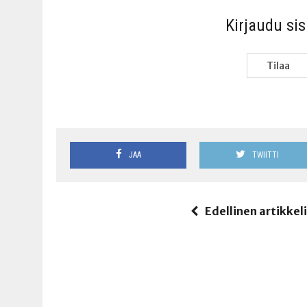
Kir­jau­du si
Tilaa
JAA
TWIITTI
Edellinen artikkel