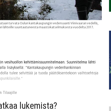
halutaan turvata Oulun kantakaupungin vedensaanti Viinivaaran vedellä,
ran lähteille suuntautuneesta maastokatselmuksesta vuodelta 2017.
n vesi­huol­lon kehit­tä­mis­suun­ni­tel­maan. Suun­ni­tel­ma läh­ti
­val­la lisäyk­sel­lä: ”Kan­ta­kau­pun­gin veden­han­kin­nan
h­dol­la tulee sel­vit­tää ja tuo­da pää­tök­sen­te­koon vaih­toeh­to­ja
aupunkilaisille.”
 Tilaa­jil­le
jat­kaa lukemista?