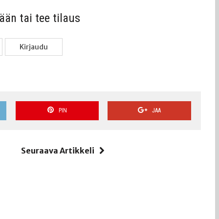
sään tai tee tilaus
Kir­jau­du
PIN
JAA
i
Seuraava Artikkeli