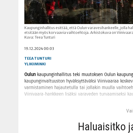
Kaupunginhallitus esittää, että Oulun varavesihankeelle, jolla 
etsitään myös korvaavia vaihtoehtoja. Arkistokuva on Viinivaa
Kuva: Teea Tunturi
19.12.2024 00:03
TEEA TUNTURI
YLIKIIMINKI
Oulun
kau­pun­gin­hal­li­tus teki muu­tok­sen Oulun kau­pun­gi
kau­pun­gin­val­tuus­ton hyväk­syt­tä­väk­si Vii­ni­vaa­raa kos­ke
var­mis­ta­mi­nen hajau­te­tul­la tai jol­la­kin muul­la vaih­toe
Vii­ni­vaa­ra-hank­keen lisäk­si vara­ve­den tur­vaa­mi­sek­si k
Vain
Haluai­sit­ko 