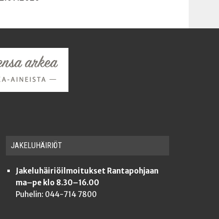
JAKE­LU­HÄI­RIÖT
Jakeluhäiriöilmoitukset Rantapohjaan
ma–pe klo 8.30–16.00
Puhelin: 044-714 7800