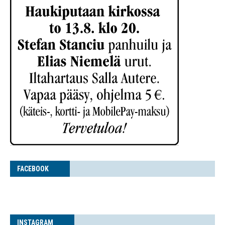
FACE­BOOK
INS­TA­GRAM