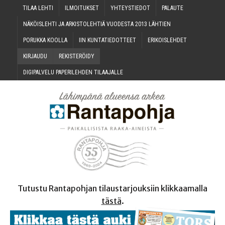
TILAA LEH­TI
ILMOI­TUK­SET
YHTEYS­TIE­DOT
PALAU­TE
NÄKÖIS­LEH­TI JA ARKIS­TO­LEH­TIÄ VUO­DES­TA 2013 LÄHTIEN
PORUK­KA KOOLLA
IIN KUN­TA­TIE­DOT­TEET
ERI­KOIS­LEH­DET
KIR­JAU­DU
REKIS­TE­RÖI­DY
DIGI­PAL­VE­LU PAPE­RI­LEH­DEN TILAAJALLE
Tutustu Rantapohjan tilaustarjouksiin klikkaamalla
tästä
.