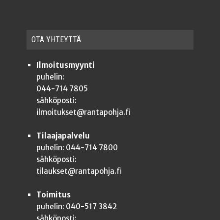
OTA YHTEYT­TÄ
Ilmoitusmyynti
puhelin:
044-714 7805
sähköposti:
ilmoitukset@rantapohja.fi
Tilaajapalvelu
puhelin: 044-714 7800
sähköposti:
tilaukset@rantapohja.fi
Toimitus
puhelin: 040-517 3842
sähköposti: