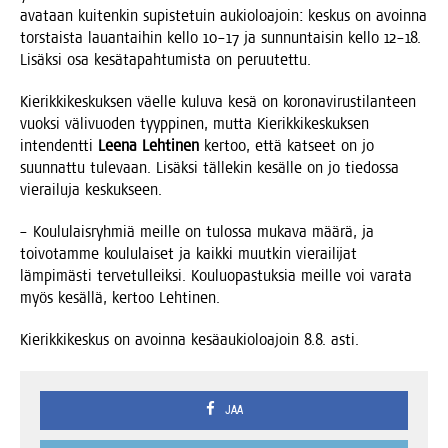
ava­taan kui­ten­kin supis­te­tuin aukio­loa­join: kes­kus on avoin­na
tors­tais­ta lau­an­tai­hin kel­lo 10–17 ja sun­nun­tai­sin kel­lo 12–18.
Lisäk­si osa kesä­ta­pah­tu­mis­ta on peruutettu.
Kie­rik­ki­kes­kuk­sen väel­le kulu­va kesä on koro­na­vi­rus­ti­lan­teen
vuok­si väli­vuo­den tyyp­pi­nen, mut­ta Kie­rik­ki­kes­kuk­sen
inten­dent­ti
Lee­na Leh­ti­nen
ker­too, että kat­seet on jo
suun­nat­tu tule­vaan. Lisäk­si täl­le­kin kesäl­le on jo tie­dos­sa
vie­rai­lu­ja keskukseen.
– Kou­lu­lais­ryh­miä meil­le on tulos­sa muka­va mää­rä, ja
toi­vo­tam­me kou­lu­lai­set ja kaik­ki muut­kin vie­rai­li­jat
läm­pi­mäs­ti ter­ve­tul­leik­si. Kou­luo­pas­tuk­sia meil­le voi vara­ta
myös kesäl­lä, ker­too Lehtinen.
Kie­rik­ki­kes­kus on avoin­na kesä­au­kio­loa­join 8.8. asti.
JAA