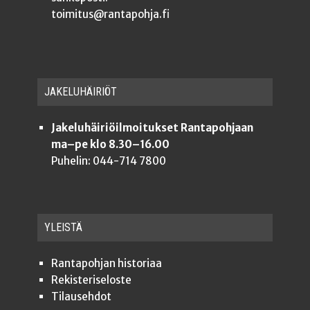
toimitus@rantapohja.fi
JAKE­LU­HÄI­RIÖT
Jakeluhäiriöilmoitukset Rantapohjaan
ma–pe klo 8.30–16.00
Puhelin: 044-714 7800
YLEISTÄ
Ran­ta­poh­jan historiaa
Rekis­te­ri­se­los­te
Tilauseh­dot