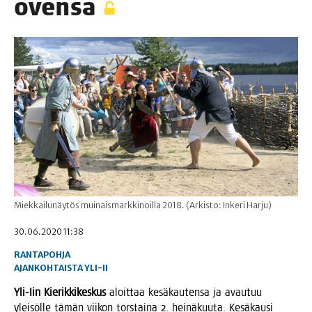
ovensa
Miekkailunäytös muinaismarkkinoilla 2018. (Arkisto: Inkeri Harju)
30.06.2020 11:38
RANTAPOHJA
AJANKOHTAISTA
YLI-II
Yli-Iin Kie­rik­ki­kes­kus
aloit­taa kesä­kau­ten­sa ja avau­tuu
ylei­söl­le tämän vii­kon tors­tai­na 2. hei­nä­kuu­ta. Kesä­kausi