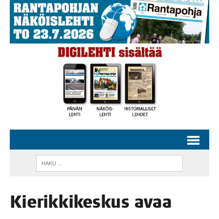
Kie­rik­ki­kes­kus avaa