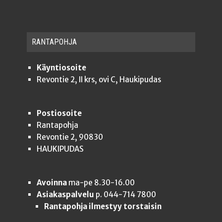
RAN­TA­POH­JA
Käyntiosoite
Revontie 2, II krs, ovi C, Haukipudas
Postiosoite
Rantapohja
Revontie 2, 90830
HAUKIPUDAS
Avoinna
ma-pe 8.30-16.00
Asiakaspalvelu
p. 044-714 7800
Rantapohja ilmestyy torstaisin