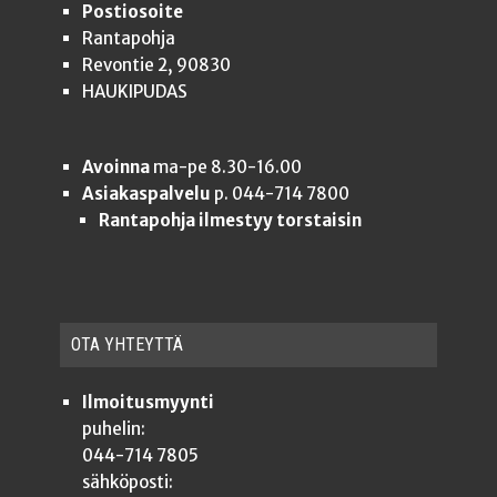
Postiosoite
Rantapohja
Revontie 2, 90830
HAUKIPUDAS
Avoinna
ma-pe 8.30-16.00
Asiakaspalvelu
p. 044-714 7800
Rantapohja ilmestyy torstaisin
OTA YHTEYT­TÄ
Ilmoitusmyynti
puhelin:
044-714 7805
sähköposti: