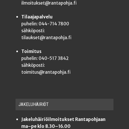
ilmoitukset@rantapohja.fi
Tilaajapalvelu
puhelin: 044-714 7800
sähköposti:
tilaukset@rantapohja.fi
Toimitus
puhelin: 040-517 3842
sähköposti:
toimitus@rantapohja.fi
JAKE­LU­HÄI­RIÖT
Jakeluhäiriöilmoitukset Rantapohjaan
ma–pe klo 8.30–16.00