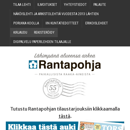
TILAA LEH­TI
ILMOI­TUK­SET
YHTEYS­TIE­DOT
PALAU­TE
NÄKÖIS­LEH­TI JA ARKIS­TO­LEH­TIÄ VUO­DES­TA 2013 LÄHTIEN
PORUK­KA KOOLLA
IIN KUN­TA­TIE­DOT­TEET
ERI­KOIS­LEH­DET
KIR­JAU­DU
REKIS­TE­RÖI­DY
DIGI­PAL­VE­LU PAPE­RI­LEH­DEN TILAAJALLE
Tutustu Rantapohjan tilaustarjouksiin klikkaamalla
tästä
.