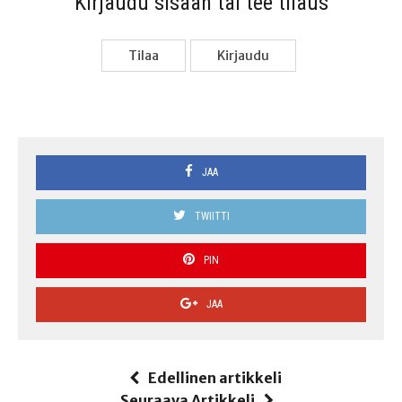
Kir­jau­du sisään tai tee tilaus
Tilaa
Kir­jau­du
JAA
TWIITTI
PIN
JAA
Edellinen artikkeli
Seuraava Artikkeli