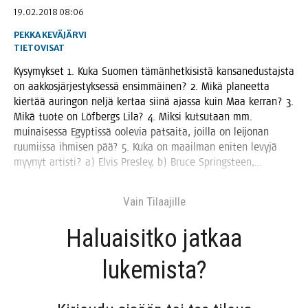
19.02.2018 08:06
PEKKA KEVÄJÄRVI
TIETOVISAT
Kysy­myk­set 1. Kuka Suo­men tämän­het­ki­sis­tä kan­san­edus­tajs­ta
on aak­kos­jär­jes­tyk­ses­sä ensim­mäi­nen? 2. Mikä pla­neet­ta
kier­tää aurin­gon nel­jä ker­taa sii­nä ajas­sa kuin Maa ker­ran? 3.
Mikä tuo­te on Löf­bergs Lila? 4. Mik­si kut­su­taan mm.
mui­nai­ses­sa Egyp­tis­sä oole­via pat­sai­ta, joil­la on lei­jo­nan
ruu­miis­sa ihmi­sen pää? 5. Kuka on maa­il­man eni­ten levy­jä
myy­nyt artis­ti? a) Elvis Pres­ley, b) Bruce Springsteen,…
Vain Tilaa­jil­le
Haluai­sit­ko jat­kaa
lukemista?