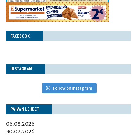
FACE­BOOK
INS­TA­GRAM
Follow on Instagram
PÄI­VÄN LEHDET
06.08.2026
30.07.2026