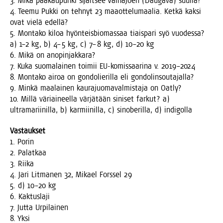
3. Mikä pää­kau­pun­ki sijait­see Väi­nä­joen (Dau­ga­va) suulla?
4. Tee­mu Puk­ki on teh­nyt 23 maa­ot­te­lu­maa­lia. Ket­kä kak­si
ovat vie­lä edellä?
5. Mon­ta­ko kiloa hyön­teis­bio­mas­saa tiais­pa­ri syö vuo­des­sa?
a) 1–2 kg, b) 4–5 kg, c) 7–8 kg, d) 10–20 kg
6. Mikä on anopinjakkara?
7. Kuka suo­ma­lai­nen toi­mii EU-komis­saa­ri­na v. 2019–2024
8. Mon­ta­ko airoa on gon­do­lie­ril­la eli gondolinsoutajalla?
9. Min­kä maa­lai­nen kau­ra­juo­ma­val­mis­ta­ja on Oatly?
10. Mil­lä väriai­neel­la vär­jä­tään sini­set far­kut? a)
ult­ra­ma­rii­nil­la, b) kar­mii­nil­la, c) sino­be­ril­la, d) indigolla
Vas­tauk­set
1. Porin
2. Palatkaa
3. Riika
4. Jari Lit­ma­nen 32, Mikael Fors­sel 29
5. d) 10–20 kg
6. Kaktuslaji
7. Jut­ta Urpilainen
8. Yksi