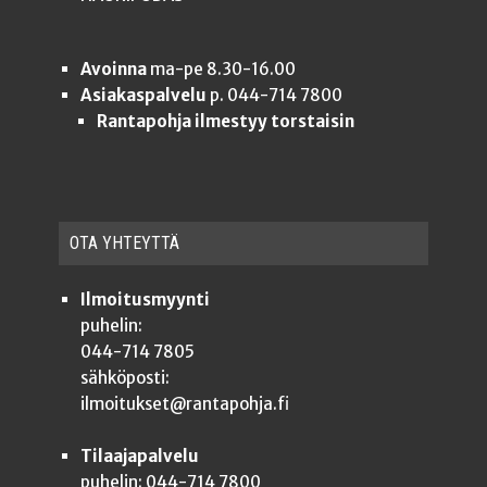
Avoinna
ma-pe 8.30-16.00
Asiakaspalvelu
p. 044-714 7800
Rantapohja ilmestyy torstaisin
OTA YHTEYT­TÄ
Ilmoitusmyynti
puhelin:
044-714 7805
sähköposti:
ilmoitukset@rantapohja.fi
Tilaajapalvelu
puhelin: 044-714 7800