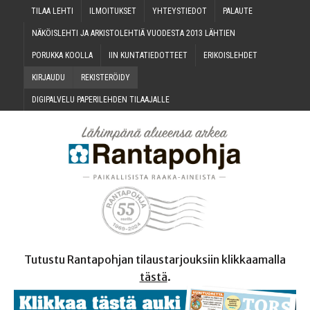
TILAA LEH­TI
ILMOI­TUK­SET
YHTEYS­TIE­DOT
PALAU­TE
NÄKÖIS­LEH­TI JA ARKIS­TO­LEH­TIÄ VUO­DES­TA 2013 LÄHTIEN
PORUK­KA KOOLLA
IIN KUN­TA­TIE­DOT­TEET
ERI­KOIS­LEH­DET
KIR­JAU­DU
REKIS­TE­RÖI­DY
DIGI­PAL­VE­LU PAPE­RI­LEH­DEN TILAAJALLE
Tutustu Rantapohjan tilaustarjouksiin klikkaamalla
tästä
.