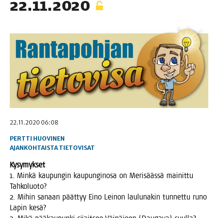
22.11.2020
22.11.2020 06:08
PERTTI HUOVINEN
AJANKOHTAISTA
TIETOVISAT
Kysy­myk­set
1. Min­kä kau­pun­gin kau­pun­gin­osa on Meri­sääs­sä mai­nit­tu
Tahkoluoto?
2. Mihin sanaan päät­tyy Eino Lei­non lau­lu­na­kin tun­net­tu runo
Lapin kesä?