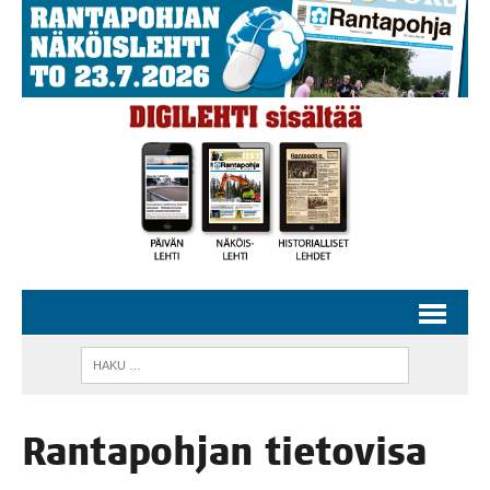
Ran­ta­poh­jan tie­to­vi­sa