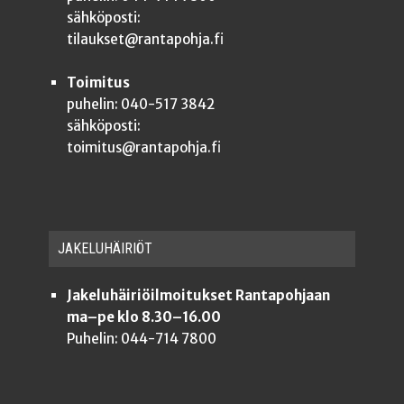
sähköposti:
tilaukset@rantapohja.fi
Toimitus
puhelin: 040-517 3842
sähköposti:
toimitus@rantapohja.fi
JAKE­LU­HÄI­RIÖT
Jakeluhäiriöilmoitukset Rantapohjaan
ma–pe klo 8.30–16.00
Puhelin: 044-714 7800