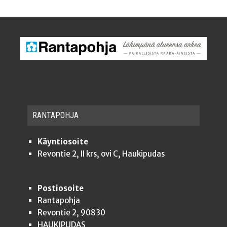
RAN­TA­POH­JA
Käyntiosoite
Revontie 2, II krs, ovi C, Haukipudas
Postiosoite
Rantapohja
Revontie 2, 90830
HAUKIPUDAS