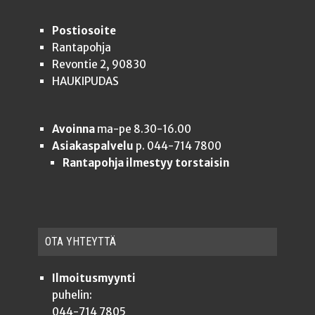
Postiosoite
Rantapohja
Revontie 2, 90830
HAUKIPUDAS
Avoinna
ma-pe 8.30-16.00
Asiakaspalvelu
p. 044-714 7800
Rantapohja ilmestyy torstaisin
OTA YHTEYT­TÄ
Ilmoitusmyynti
puhelin:
044-714 7805