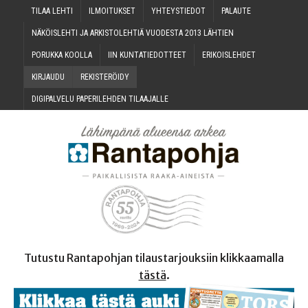
TILAA LEH­TI
ILMOI­TUK­SET
YHTEYS­TIE­DOT
PALAU­TE
NÄKÖIS­LEH­TI JA ARKIS­TO­LEH­TIÄ VUO­DES­TA 2013 LÄHTIEN
PORUK­KA KOOLLA
IIN KUN­TA­TIE­DOT­TEET
ERI­KOIS­LEH­DET
KIR­JAU­DU
REKIS­TE­RÖI­DY
DIGI­PAL­VE­LU PAPE­RI­LEH­DEN TILAAJALLE
Tutustu Rantapohjan tilaustarjouksiin klikkaamalla
tästä
.