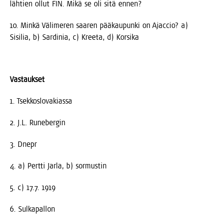
läh­tien ollut FIN. Mikä se oli sitä ennen?
10. Min­kä Väli­me­ren saa­ren pää­kau­pun­ki on Ajaccio? a)
Sisi­lia, b) Sar­di­nia, c) Kree­ta, d) Korsika
Vas­tauk­set
1. Tsek­kos­lo­va­kias­sa
2. J.L. Runebergin
3. Dnepr
4. a) Pert­ti Jar­la, b) sormustin
5. c) 17.7. 1919
6. Sul­ka­pal­lon