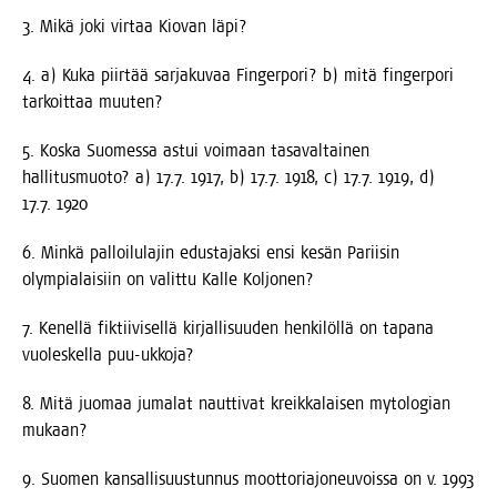
3. Mikä joki vir­taa Kio­van läpi?
4. a) Kuka piir­tää sar­ja­ku­vaa Fin­ger­po­ri? b) mitä fin­ger­po­ri
tar­koit­taa muuten?
5. Kos­ka Suo­mes­sa astui voi­maan tasa­val­tai­nen
hal­li­tus­muo­to? a) 17.7. 1917, b) 17.7. 1918, c) 17.7. 1919, d)
17.7. 1920
6. Min­kä pal­loi­lu­la­jin edus­ta­jak­si ensi kesän Parii­sin
olym­pia­lai­siin on valit­tu Kal­le Koljonen?
7. Kenel­lä fik­tii­vi­sel­lä kir­jal­li­suu­den hen­ki­löl­lä on tapa­na
vuo­les­kel­la puu-ukkoja?
8. Mitä juo­maa juma­lat naut­ti­vat kreik­ka­lai­sen myto­lo­gian
mukaan?
9. Suo­men kan­sal­li­suus­tun­nus moot­to­ria­jo­neu­vois­sa on v. 1993