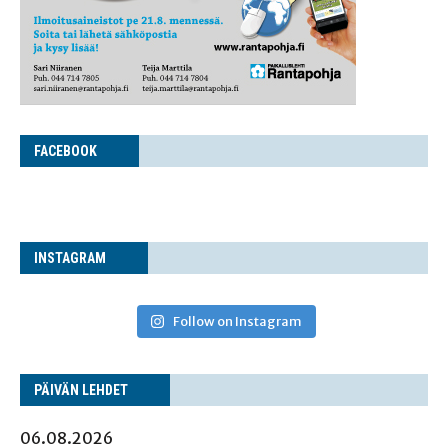
FACE­BOOK
INS­TA­GRAM
Follow on Instagram
PÄI­VÄN LEHDET
06.08.2026