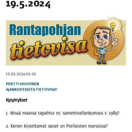
19.5.2024
19.05.2024 05:30
PERTTI HUOVINEN
AJANKOHTAISTA
TIETOVISAT
Kysy­myk­set
1. Mis­sä maas­sa tapah­tui ns. samet­ti­val­lan­ku­mous v. 1989?
2. Kenen kir­joit­ta­mat sanat on Pori­lais­ten marssissa?