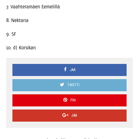
7. Vaah­te­ra­mäen Eemelillä
8. Nek­ta­ria
9. SF
10. d) Korsikan
JAA
TWIITTI
PIN
JAA