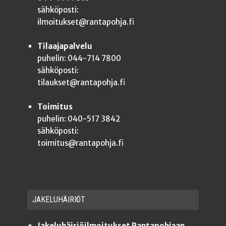
sähköposti:
ilmoitukset@rantapohja.fi
Tilaajapalvelu
puhelin: 044-714 7800
sähköposti:
tilaukset@rantapohja.fi
Toimitus
puhelin: 040-517 3842
sähköposti:
toimitus@rantapohja.fi
JAKE­LU­HÄI­RIÖT
Jakeluhäiriöilmoitukset Rantapohjaan