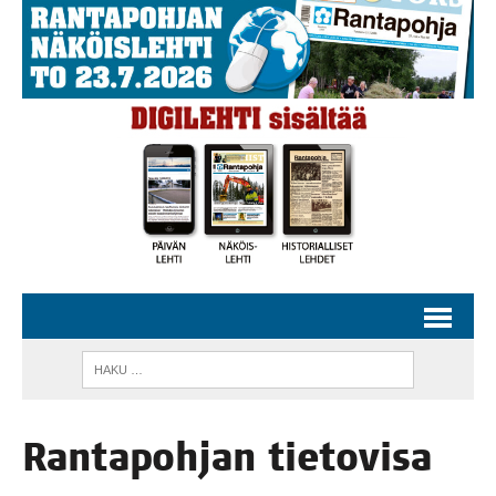
Ran­ta­poh­jan tie­to­vi­sa