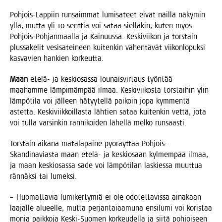
Poh­jois-Lap­piin run­saim­mat lumi­sa­teet eivät näil­lä näky­min
yllä, mut­ta yli 10 sent­tiä voi sataa siel­lä­kin, kuten myös
Poh­jois-Poh­jan­maal­la ja Kai­nuus­sa. Kes­ki­vii­kon ja tors­tain
plus­sa­ke­lit vesi­sa­tei­neen kui­ten­kin vähen­tä­vät vii­kon­lo­puk­si
kas­va­vien han­kien korkeutta.
Maan
ete­lä- ja kes­kio­sas­sa lou­nais­vir­taus työn­tää
maa­ham­me läm­pi­mäm­pää ilmaa. Kes­ki­vii­kos­ta tors­tai­hin ylin
läm­pö­ti­la voi jäl­leen hätyy­tel­lä pai­koin jopa kym­men­tä
astet­ta. Kes­ki­viik­koil­las­ta läh­tien sataa kui­ten­kin vet­tä, jota
voi tul­la var­sin­kin ran­ni­koi­den lähel­lä mel­ko runsaasti.
Tors­tain aika­na mata­la­pai­ne pyö­räyt­tää Poh­jois-
Skan­di­na­vias­ta maan ete­lä- ja kes­kio­saan kyl­mem­pää ilmaa,
ja maan kes­kio­sas­sa sade voi läm­pö­ti­lan las­kies­sa muut­tua
rän­näk­si tai lumeksi.
– Huo­mat­ta­via lumi­ker­ty­miä ei ole odo­tet­ta­vis­sa aina­kaan
laa­jal­le alu­eel­le, mut­ta per­jan­tai­aa­mu­na ensi­lu­mi voi koris­taa
monia paik­ko­ja Kes­ki-Suo­men kor­keu­del­la ja sii­tä poh­joi­seen