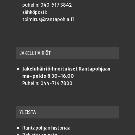
puhelin: 040-517 3842
sähköposti:
toimitus@rantapohja.fi
JAKE­LU­HÄI­RIÖT
Jakeluhäiriöilmoitukset Rantapohjaan
ma–pe klo 8.30–16.00
Puhelin: 044-714 7800
YLEISTÄ
Ran­ta­poh­jan historiaa