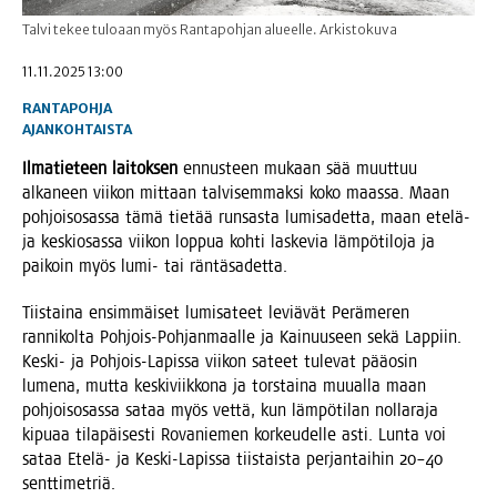
Talvi tekee tuloaan myös Rantapohjan alueelle. Arkistokuva
11.11.2025 13:00
RANTAPOHJA
AJANKOHTAISTA
Ilma­tie­teen lai­tok­sen
ennus­teen mukaan sää muut­tuu
alka­neen vii­kon mit­taan tal­vi­sem­mak­si koko maas­sa. Maan
poh­jois­osas­sa tämä tie­tää run­sas­ta lumi­sa­det­ta, maan ete­lä-
ja kes­kio­sas­sa vii­kon lop­pua koh­ti las­ke­via läm­pö­ti­lo­ja ja
pai­koin myös lumi- tai räntäsadetta.
Tiis­tai­na ensim­mäi­set lumi­sa­teet leviä­vät Perä­me­ren
ran­ni­kol­ta Poh­jois-Poh­jan­maal­le ja Kai­nuuseen sekä Lap­piin.
Kes­ki- ja Poh­jois-Lapis­sa vii­kon sateet tule­vat pää­osin
lume­na, mut­ta kes­ki­viik­ko­na ja tors­tai­na muu­al­la maan
poh­jois­osas­sa sataa myös vet­tä, kun läm­pö­ti­lan nol­la­ra­ja
kipu­aa tila­päi­ses­ti Rova­nie­men kor­keu­del­le asti. Lun­ta voi
sataa Ete­lä- ja Kes­ki-Lapis­sa tiis­tais­ta per­jan­tai­hin 20–40
senttimetriä.