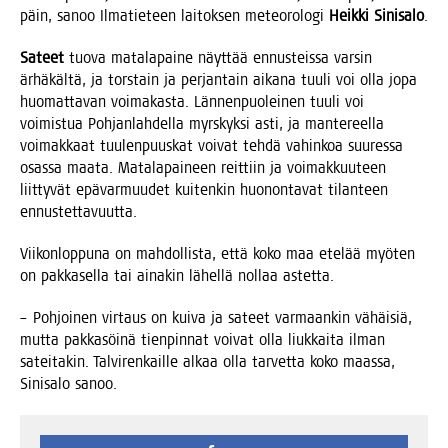
päin, sanoo Ilma­tie­teen lai­tok­sen meteo­ro­lo­gi
Heik­ki Sini­sa­lo
.
Sateet
tuo­va mata­la­pai­ne näyt­tää ennus­teis­sa var­sin
ärhä­käl­tä, ja tors­tain ja per­jan­tain aika­na tuu­li voi olla jopa
huo­mat­ta­van voi­ma­kas­ta. Län­nen­puo­lei­nen tuu­li voi
voi­mis­tua Poh­jan­lah­del­la myrs­kyk­si asti, ja man­te­reel­la
voi­mak­kaat tuu­len­puus­kat voi­vat teh­dä vahin­koa suu­res­sa
osas­sa maa­ta. Mata­la­pai­neen reit­tiin ja voi­mak­kuu­teen
liit­ty­vät epä­var­muu­det kui­ten­kin huo­non­ta­vat tilan­teen
ennustettavuutta.
Vii­kon­lop­pu­na on mah­dol­lis­ta, että koko maa ete­lää myö­ten
on pak­ka­sel­la tai aina­kin lähel­lä nol­laa astetta.
– Poh­joi­nen vir­taus on kui­va ja sateet var­maan­kin vähäi­siä,
mut­ta pak­ka­söi­nä tien­pin­nat voi­vat olla liuk­kai­ta ilman
satei­ta­kin. Tal­vi­ren­kail­le alkaa olla tar­vet­ta koko maas­sa,
Sini­sa­lo sanoo.