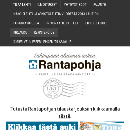
TILAA LEH­TI
ILMOI­TUK­SET
YHTEYS­TIE­DOT
PALAU­TE
NÄKÖIS­LEH­TI JA ARKIS­TO­LEH­TIÄ VUO­DES­TA 2013 LÄHTIEN
PORUK­KA KOOLLA
IIN KUN­TA­TIE­DOT­TEET
ERI­KOIS­LEH­DET
KIR­JAU­DU
REKIS­TE­RÖI­DY
DIGI­PAL­VE­LU PAPE­RI­LEH­DEN TILAAJALLE
Tutustu Rantapohjan tilaustarjouksiin klikkaamalla
tästä
.