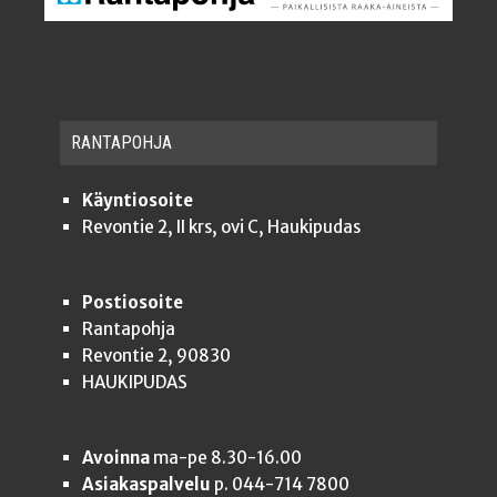
RAN­TA­POH­JA
Käyntiosoite
Revontie 2, II krs, ovi C, Haukipudas
Postiosoite
Rantapohja
Revontie 2, 90830
HAUKIPUDAS
Avoinna
ma-pe 8.30-16.00
Asiakaspalvelu
p. 044-714 7800