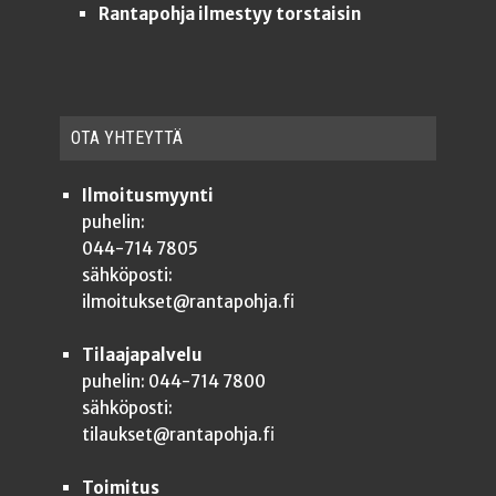
Rantapohja ilmestyy torstaisin
OTA YHTEYT­TÄ
Ilmoitusmyynti
puhelin:
044-714 7805
sähköposti:
ilmoitukset@rantapohja.fi
Tilaajapalvelu
puhelin: 044-714 7800
sähköposti:
tilaukset@rantapohja.fi
Toimitus