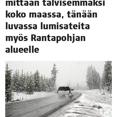
mit­taan tal­vi­sem­mak­si
koko maas­sa, tänään
luvas­sa lumi­sa­tei­ta
myös Ran­ta­poh­jan
alueelle