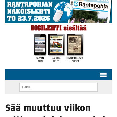
Sää muut­tuu vii­kon