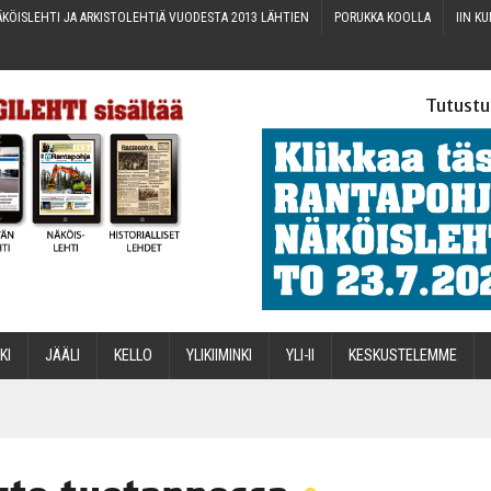
KÖIS­LEH­TI JA ARKIS­TO­LEH­TIÄ VUO­DES­TA 2013 LÄHTIEN
PORUK­KA KOOLLA
IIN KU
Tutustu
­KI
JÄÄ­LI
KEL­LO
YLI­KII­MIN­KI
YLI-II
KES­KUS­TE­LEM­ME
STA