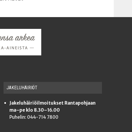
JAKE­LU­HÄI­RIÖT
Jakeluhäiriöilmoitukset Rantapohjaan
ma–pe klo 8.30–16.00
Puhelin: 044-714 7800