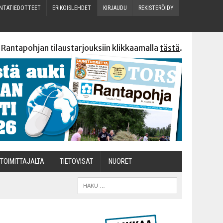
N­TA­TIE­DOT­TEET
ERI­KOIS­LEH­DET
KIR­JAU­DU
REKIS­TE­RÖI­DY
 Rantapohjan tilaustarjouksiin klikkaamalla
tästä
.
TOI­MIT­TA­JAL­TA
TIETOVISAT
NUO­RET