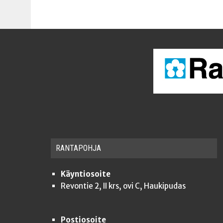
RAN­TA­POH­JA
Käyntiosoite
Revontie 2, II krs, ovi C, Haukipudas
Postiosoite