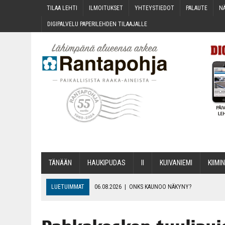
TILAA LEH­TI
ILMOI­TUK­SET
YHTEYS­TIE­DOT
PALAU­TE
NÄ
DIGI­PAL­VE­LU PAPE­RI­LEH­DEN TILAAJALLE
TÄNÄÄN
HAU­KI­PU­DAS
II
KUI­VA­NIE­MI
KII­MIN
LUETUIMMAT
06.08.2026
|
ONKS KAU­NOO NÄKYNY?
06.08.2026
|
MAKA­RO­NI­LAA­TI­KOL­LA ARKEEN
06.08.2026
|
OPIN­TOI­HIN KAN­SA­LAIS­OPIS­TOS­SA VOI SAA­DA AVUSTU