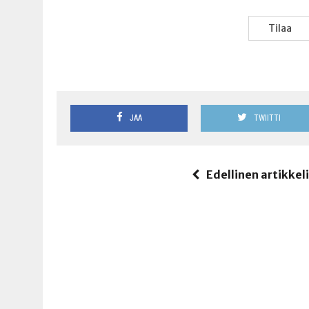
Tilaa
JAA
TWIITTI
Edellinen artikkel