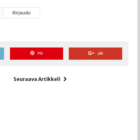
Kir­jau­du
PIN
JAA
i
Seuraava Artikkeli