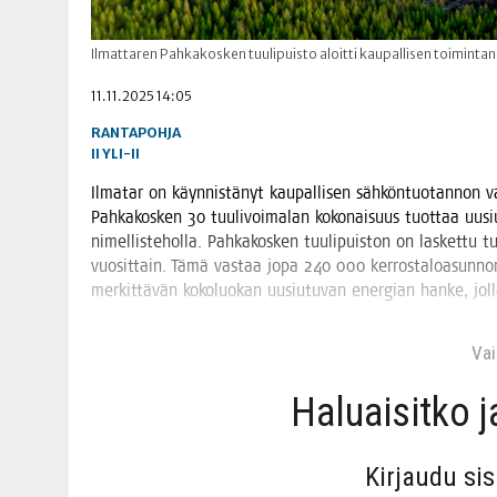
Ilmattaren Pahkakosken tuulipuisto aloitti kaupallisen toimintan
11.11.2025 14:05
RANTAPOHJA
II
YLI-II
Ilma­tar on käyn­nis­tä­nyt kau­pal­li­sen säh­kön­tuo­tan­non vas­
Pah­ka­kos­ken 30 tuu­li­voi­ma­lan koko­nai­suus tuot­taa uus
nimel­lis­te­hol­la. Pah­ka­kos­ken tuu­li­puis­ton on las­ket­t
vuo­sit­tain. Tämä vas­taa jopa 240 000 ker­ros­ta­loa­sun­non
mer­kit­tä­vän koko­luo­kan uusiu­tu­van ener­gian han­ke, jol
Vain
Haluai­sit­ko 
Kir­jau­du si