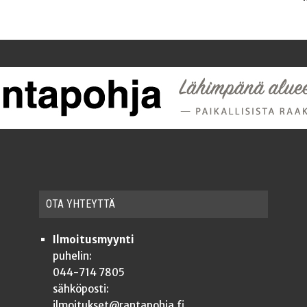
OTA YHTEYT­TÄ
Ilmoitusmyynti
puhelin:
044-714 7805
sähköposti:
ilmoitukset@rantapohja.fi