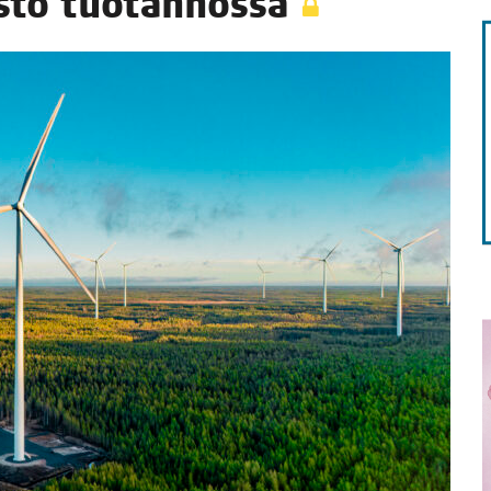
uis­to tuotannossa
TAEN