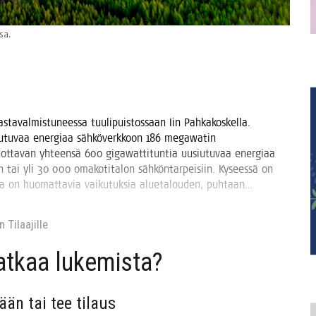
sa.
ta­val­mis­tu­nees­sa tuu­li­puis­tos­saan Iin Pah­ka­kos­kel­la.
iu­tu­vaa ener­gi­aa säh­kö­verk­koon 186 megawa­tin
u tuot­ta­van yhteen­sä 600 gigawat­ti­tun­tia uusiu­tu­vaa ener­gi­aa
 tai yli 30 000 oma­ko­ti­ta­lon säh­kön­tar­pei­siin. Kysees­sä on
­la on huo­mat­ta­via vai­ku­tuk­sia alue­ta­lou­den, puhtaan…
 Tilaa­jil­le
jat­kaa lukemista?
sään tai tee tilaus