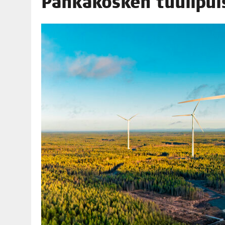
Pah­ka­kos­ken tuu­li­p
06.08.2026
|
TOI­VEI­DEN KOTI IISTÄ!
06.08.2026
|
KII­MIN­KI­PÄI­VÄT JÄR­JES­TE­TÄÄN PERIN­TEI­TÄ KUNNIOIT