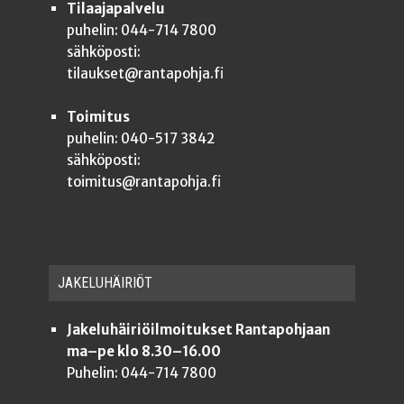
Tilaajapalvelu
puhelin: 044-714 7800
sähköposti:
tilaukset@rantapohja.fi
Toimitus
puhelin: 040-517 3842
sähköposti:
toimitus@rantapohja.fi
JAKE­LU­HÄI­RIÖT
Jakeluhäiriöilmoitukset Rantapohjaan
ma–pe klo 8.30–16.00
Puhelin: 044-714 7800