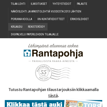
TILAA LEH­TI
ILMOI­TUK­SET
YHTEYS­TIE­DOT
PALAU­TE
NÄKÖIS­LEH­TI JA ARKIS­TO­LEH­TIÄ VUO­DES­TA 2013 LÄHTIEN
PORUK­KA KOOLLA
IIN KUN­TA­TIE­DOT­TEET
ERI­KOIS­LEH­DET
KIR­JAU­DU
REKIS­TE­RÖI­DY
DIGI­PAL­VE­LU PAPE­RI­LEH­DEN TILAAJALLE
Tutustu Rantapohjan tilaustarjouksiin klikkaamalla
tästä
.