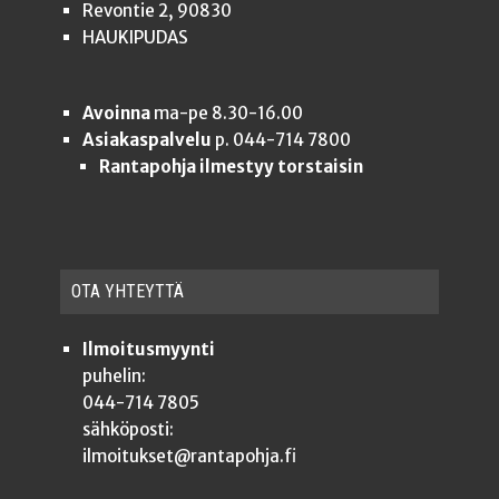
Revontie 2, 90830
HAUKIPUDAS
Avoinna
ma-pe 8.30-16.00
Asiakaspalvelu
p. 044-714 7800
Rantapohja ilmestyy torstaisin
OTA YHTEYT­TÄ
Ilmoitusmyynti
puhelin:
044-714 7805
sähköposti:
ilmoitukset@rantapohja.fi