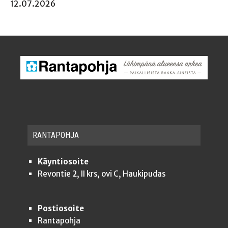
12.07.2026
RAN­TA­POH­JA
Käyntiosoite
Revontie 2, II krs, ovi C, Haukipudas
Postiosoite
Rantapohja