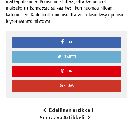
mat­ka­pu­he­li­mia. Polii­si muis­tut­taa, että kadon­neet
mak­su­kor­tit kan­nat­taa sul­kea heti, kun huo­maa nii­den
katoa­mi­sen. Kadon­nut­ta omai­suut­ta voi arki­sin kysyä polii­sin
löytötavaratoimistosta.
JAA
TWIITTI
PIN
JAA
Edellinen artikkeli
Seuraava Artikkeli