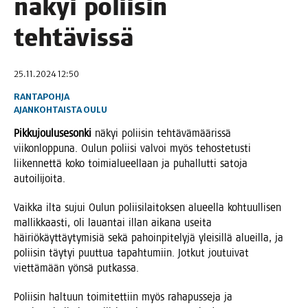
näkyi polii­sin
tehtävissä
25.11.2024 12:50
RANTAPOHJA
AJANKOHTAISTA
OULU
Pik­ku­jou­luse­son­ki
näkyi polii­sin teh­tä­vä­mää­ris­sä
vii­kon­lop­pu­na. Oulun polii­si val­voi myös tehos­te­tus­ti
lii­ken­net­tä koko toi­mia­lu­eel­laan ja puhal­lut­ti sato­ja
autoilijoita.
Vaik­ka ilta sujui Oulun polii­si­lai­tok­sen alu­eel­la koh­tuul­li­sen
mal­lik­kaas­ti, oli lau­an­tai illan aika­na usei­ta
häi­riö­käyt­täy­ty­mi­siä sekä pahoin­pi­te­ly­jä ylei­sil­lä alueil­la, ja
polii­sin täy­tyi puut­tua tapah­tu­miin. Jot­kut jou­tui­vat
viet­tä­mään yön­sä putkassa.
Polii­sin hal­tuun toi­mi­tet­tiin myös raha­pus­se­ja ja