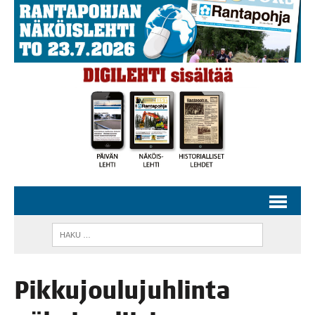
Pik­ku­jou­lu­juh­lin­ta