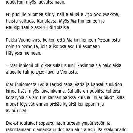
jou­dut­tiin myös luovuttamaan.
Eri puo­lil­le Suo­mea siir­tyi näil­tä aluei­ta 430 000 evak­koa,
heis­tä val­tao­sa Kar­ja­las­ta. Myös Mar­tin­nie­meen ja
Hau­ki­pu­taal­le aset­tui siirtolaisia.
Pek­ka Vuo­non­vir­ta ker­toi, että Mar­tin­nie­meen Pet­sa­mos­ta
noin 10 per­het­tä, jois­ta iso osa aset­tui asu­maan
Häyrysenniemeen.
– Mar­tin­nie­mi oli oikea sula­tusuu­ni. Ensim­mäi­siä pako­lai­sia
alu­eel­le tuli jo 1920-luvul­la Vienasta.
Mar­tin­nie­mes­sä työ­tä tar­jo­si saha. Väriä ja kan­sal­li­suuk­sien
kir­joa lisä­si myös lai­va­lii­ken­ne. Sahal­le eri puo­lil­ta tul­lei­ta
kesä­työ­läi­siä alet­tiin kan­san paris­sa kut­sua ”hila­rioik­si”, sil­lä
monet löy­si­vät ennen pit­kää kyläl­tä kump­pa­nin ja
avioituivat.
Eva­kot jou­tui­vat sopeu­tu­maan uuteen ympä­ris­töön ja
raken­ta­maan elä­män­sä uudes­taan alus­ta asti. Paik­ka­kun­nal­le