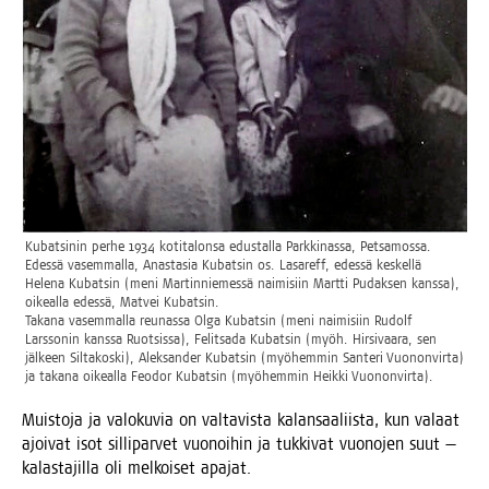
Kubat­si­nin per­he 1934 koti­ta­lon­sa edus­tal­la Park­ki­nas­sa, Pet­sa­mos­sa.
Edes­sä vasem­mal­la, Anas­ta­sia Kubat­sin os. Lasa­reff, edes­sä kes­kel­lä
Hele­na Kubat­sin (meni Mar­tin­nie­mes­sä nai­mi­siin Mart­ti Pudak­sen kans­sa),
oikeal­la edes­sä, Mat­vei Kubat­sin.
Taka­na vasem­mal­la reu­nas­sa Olga Kubat­sin (meni nai­mi­siin Rudolf
Lars­so­nin kans­sa Ruot­sis­sa), Felit­sa­da Kubat­sin (myöh. Hir­si­vaa­ra, sen
jäl­keen Sil­ta­kos­ki), Alek­san­der Kubat­sin (myö­hem­min San­te­ri Vuo­non­vir­ta)
ja taka­na oikeal­la Feo­dor Kubat­sin (myö­hem­min Heik­ki Vuononvirta).
Muis­to­ja ja valo­ku­via on val­ta­vis­ta kalan­saa­liis­ta, kun valaat
ajoi­vat isot sil­li­par­vet vuo­noi­hin ja tuk­ki­vat vuo­no­jen suut —
kalas­ta­jil­la oli mel­koi­set apajat.