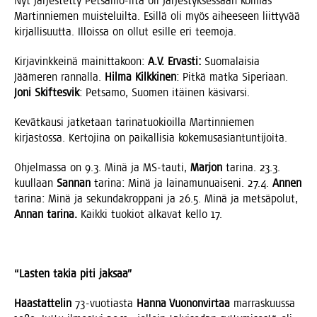
Nyt jär­jes­tet­ty Pet­sa­mo-ilta oli jär­jes­tyk­ses­sään kol­mas
Mar­tin­nie­men muis­te­luil­ta. Esil­lä oli myös aihee­seen liit­ty­vää
kir­jal­li­suut­ta. Illois­sa on ollut esil­le eri teemoja.
Kir­ja­vink­kei­nä mai­nit­ta­koon:
A.V. Ervas­ti:
Suo­ma­lai­sia
Jää­me­ren ran­nal­la.
Hil­ma Kilk­ki­nen
: Pit­kä mat­ka Sipe­ri­aan.
Joni Skif­tes­vik
: Pet­sa­mo, Suo­men itäi­nen käsivarsi.
Kevät­kausi jat­ke­taan tari­na­tuo­kioil­la Mar­tin­nie­men
kir­jas­tos­sa. Ker­to­ji­na on pai­kal­li­sia kokemusasiantuntijoita.
Ohjel­mas­sa on 9.3. Minä ja MS-tau­ti,
Mar­jon
tari­na. 23.3.
kuul­laan
San­nan
tari­na: Minä ja lai­na­mu­nuai­se­ni. 27.4.
Annen
tari­na: Minä ja sekun­dak­rop­pa­ni ja 26.5. Minä ja met­sä­po­lut,
Annan tari­na.
Kaik­ki tuo­kiot alka­vat kel­lo 17.
“Las­ten takia piti jaksaa”
Haas­tat­te­lin
73-vuo­tias­ta
Han­na Vuo­non­vir­taa
mar­ras­kuus­sa