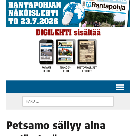
Pet­sa­mo säi­lyy aina