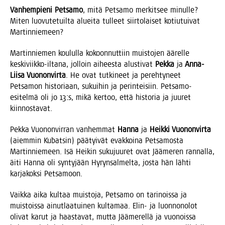
Van­hem­pie­ni Pet­sa­mo
, mitä Pet­sa­mo mer­kit­see minul­le?
Miten luo­vu­te­tuil­ta aluei­ta tul­leet siir­to­lai­set kotiu­tui­vat
Martinniemeen?
Mar­tin­nie­men kou­lul­la kokoon­nut­tiin muis­to­jen äärel­le
kes­ki­viik­ko-ilta­na, jol­loin aihees­ta alus­ti­vat
Pek­ka
ja
Anna-
Lii­sa Vuo­non­vir­ta
. He ovat tut­ki­neet ja pereh­ty­neet
Pet­sa­mon his­to­ri­aan, sukui­hin ja perin­tei­siin. Pet­sa­mo-
esi­tel­mä oli jo 13:s, mikä ker­too, että his­to­ria ja juu­ret
kiinnostavat.
Pek­ka Vuo­non­vir­ran van­hem­mat
Han­na
ja
Heik­ki Vuo­non­vir­ta
(aiem­min Kubat­sin) pää­tyi­vät evak­koi­na Pet­sa­mos­ta
Mar­tin­nie­meen. Isä Hei­kin suku­juu­ret ovat Jää­me­ren ran­nal­la,
äiti Han­na oli syn­ty­jään Hyryn­sal­mel­ta, jos­ta hän läh­ti
kar­ja­kok­si Petsamoon.
Vaik­ka aika kul­taa muis­to­ja, Pet­sa­mo on tari­nois­sa ja
muis­tois­sa ainut­laa­tui­nen kul­ta­maa. Elin- ja luon­no­no­lot
oli­vat karut ja haas­ta­vat, mut­ta Jää­me­rel­lä ja vuo­nois­sa