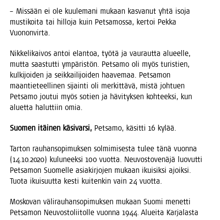
– Mis­sään ei ole kuu­le­ma­ni mukaan kas­va­nut yhtä iso­ja
mus­ti­koi­ta tai hil­lo­ja kuin Pet­sa­mos­sa, ker­toi Pek­ka
Vuononvirta.
Nik­ke­li­kai­vos antoi elan­toa, työ­tä ja vau­raut­ta alu­eel­le,
mut­ta saas­tut­ti ympä­ris­tön. Pet­sa­mo oli myös turis­tien,
kul­ki­joi­den ja seik­kai­li­joi­den haa­ve­maa. Pet­sa­mon
maan­tie­teel­li­nen sijain­ti oli mer­kit­tä­vä, mis­tä joh­tuen
Pet­sa­mo jou­tui myös sotien ja hävi­tyk­sen koh­teek­si, kun
aluet­ta halut­tiin omia.
Suo­men itäi­nen käsi­var­si,
Pet­sa­mo, käsit­ti 16 kylää.
Tar­ton rau­han­so­pi­muk­sen sol­mi­mi­ses­ta tulee tänä vuon­na
(14.10.2020) kulu­neek­si 100 vuot­ta. Neu­vos­to­ve­nä­jä luo­vut­ti
Pet­sa­mon Suo­mel­le asia­kir­jo­jen mukaan ikui­sik­si ajoik­si.
Tuo­ta ikui­suut­ta kes­ti kui­ten­kin vain 24 vuotta.
Mos­ko­van väli­rau­han­so­pi­muk­sen mukaan Suo­mi menet­ti
Pet­sa­mon Neu­vos­to­lii­tol­le vuon­na 1944. Aluei­ta Kar­ja­las­ta