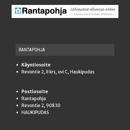
RAN­TA­POH­JA
Käyntiosoite
Revontie 2, II krs, ovi C, Haukipudas
Postiosoite
Rantapohja
Revontie 2, 90830
HAUKIPUDAS