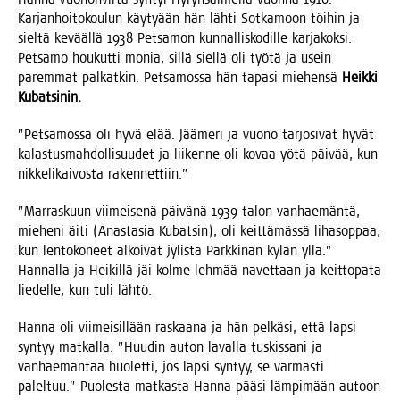
Kar­jan­hoi­to­kou­lun käy­ty­ään hän läh­ti Sot­ka­moon töi­hin ja
siel­tä kevääl­lä 1938 Pet­sa­mon kun­nal­lis­ko­dil­le kar­ja­kok­si.
Pet­sa­mo hou­kut­ti monia, sil­lä siel­lä oli työ­tä ja usein
parem­mat pal­kat­kin. Pet­sa­mos­sa hän tapa­si mie­hen­sä
Heik­ki
Kubatsinin.
”Pet­sa­mos­sa oli hyvä elää. Jää­me­ri ja vuo­no tar­jo­si­vat hyvät
kalas­tus­mah­dol­li­suu­det ja lii­ken­ne oli kovaa yötä päi­vää, kun
nik­ke­li­kai­vos­ta rakennettiin.”
”Mar­ras­kuun vii­mei­se­nä päi­vä­nä 1939 talon van­hae­män­tä,
mie­he­ni äiti (Anas­ta­sia Kubat­sin), oli keit­tä­mäs­sä liha­sop­paa,
kun len­to­ko­neet alkoi­vat jylis­tä Park­ki­nan kylän yllä.”
Han­nal­la ja Hei­kil­lä jäi kol­me leh­mää navet­taan ja keit­to­pa­ta
lie­del­le, kun tuli lähtö.
Han­na oli vii­mei­sil­lään ras­kaa­na ja hän pel­kä­si, että lap­si
syn­tyy mat­kal­la. ”Huu­din auton laval­la tus­kis­sa­ni ja
van­hae­män­tää huo­let­ti, jos lap­si syn­tyy, se var­mas­ti
palel­tuu.” Puo­les­ta mat­kas­ta Han­na pää­si läm­pi­mään autoon