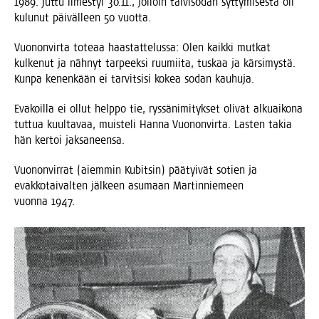
1989. Jut­tu ilmes­tyi 30.11., jol­loin tal­vi­so­dan syt­ty­mi­ses­tä oli
kulu­nut päi­väl­leen 50 vuotta.
Vuo­non­vir­ta tote­aa haas­tat­te­lus­sa: Olen kaik­ki mut­kat
kul­ke­nut ja näh­nyt tar­peek­si ruu­mii­ta, tus­kaa ja kär­si­mys­tä.
Kun­pa kenen­kään ei tar­vit­si­si kokea sodan kauhuja.
Eva­koil­la ei ollut help­po tie, rys­sä­ni­mi­tyk­set oli­vat alkuai­ko­na
tut­tua kuul­ta­vaa, muis­te­li Han­na Vuo­non­vir­ta. Las­ten takia
hän ker­toi jaksaneensa.
Vuo­non­vir­rat (aiem­min Kubit­sin) pää­tyi­vät sotien ja
evak­ko­tai­val­ten jäl­keen asu­maan Mar­tin­nie­meen
vuon­na 1947.