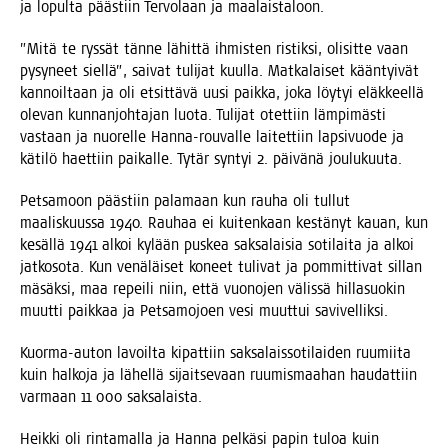
ja lopul­ta pääs­tiin Ter­vo­laan ja maalaistaloon.
”Mitä te rys­sät tän­ne lähit­tä ihmis­ten ris­tik­si, oli­sit­te vaan
pysy­neet siel­lä”, sai­vat tuli­jat kuul­la. Mat­ka­lai­set kään­tyi­vät
kan­noil­taan ja oli etsit­tä­vä uusi paik­ka, joka löy­tyi eläk­keel­lä
ole­van kun­nan­joh­ta­jan luo­ta. Tuli­jat otet­tiin läm­pi­mäs­ti
vas­taan ja nuo­rel­le Han­na-rou­val­le lai­tet­tiin lap­si­vuo­de ja
käti­lö haet­tiin pai­kal­le. Tytär syn­tyi 2. päi­vä­nä joulukuuta.
Pet­sa­moon pääs­tiin pala­maan kun rau­ha oli tul­lut
maa­lis­kuus­sa 1940. Rau­haa ei kui­ten­kaan kes­tä­nyt kau­an, kun
kesäl­lä 1941 alkoi kylään pus­kea sak­sa­lai­sia soti­lai­ta ja alkoi
jat­ko­so­ta. Kun venä­läi­set koneet tuli­vat ja pom­mit­ti­vat sil­lan
mäsäk­si, maa repei­li niin, että vuo­no­jen välis­sä hil­la­suo­kin
muut­ti paik­kaa ja Pet­sa­mo­joen vesi muut­tui savivelliksi.
Kuor­ma-auton lavoil­ta kipat­tiin sak­sa­lais­so­ti­lai­den ruu­mii­ta
kuin hal­ko­ja ja lähel­lä sijait­se­vaan ruu­mis­maa­han hau­dat­tiin
var­maan 11 000 saksalaista.
Heik­ki oli rin­ta­mal­la ja Han­na pel­kä­si papin tuloa kuin