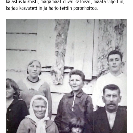
kalas­tus kukois­ti, mar­ja­maat oli­vat satoi­sat, maa­ta vil­jel­tiin,
kar­jaa kas­va­tet­tiin ja har­joi­tet­tiin poronhoitoa.