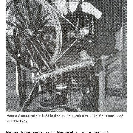
Han­na Vuo­non­vir­ta keh­rää lan­kaa koti­lam­pai­den vil­lois­ta Mar­tin­nie­mes­sä
vuon­na 1989.
Han­na Vuo­non­vir­ta syn­tyi Hyryn­sal­mel­la vuon­na 1916.