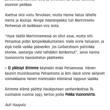
asun­non paikkaa.
Aset­tua oli­si voi­tu Ter­vo­laan, mut­ta Han­na halusi lähel­le
mer­ta ja kou­lu­ja. Niin­pä mää­rän­pääk­si tuli Mar­tin­nie­mi.
Per­hees­sä oli kaik­ki­aan vii­si lasta.
”Hyvä tääl­lä Mar­tin­nie­mes­sä on ollut asua, mut­ta sil­ti
Pet­sa­moa pidän koti­paik­ka­kun­ta­na­ni. Vie­lä sin­ne haluai­sin, ja
eipä tie­dä vaik­ka pää­sen­kin. Jos Gor­batsho­vin poli­tiik­ka
ete­nee, saa­tan­pa vie­lä näh­dä­kin koti­kon­nut”, sanoi Han­na
Vuo­non­vir­ta haas­tat­te­lun päätteeksi.
– Ei pääs­syt äitim­me
käy­mään enää Pet­sa­mos­sa. Hänen
kau­niit muis­ti­ku­van­sa Pet­sa­mos­ta ja koti-ikä­vä sin­ne säi­lyi­vät
voi­mak­kaa­na hänen mie­les­sään elä­män­sä lop­puun saakka.
Äitim­me elä­mä päät­tyi Hau­ki­pu­taan van­hain­ko­dis­sa 81-
vuo­ti­aa­na vuon­na 1997, ker­too poi­ka
Pek­ka Vuononvirta.
Auli Haa­pa­la