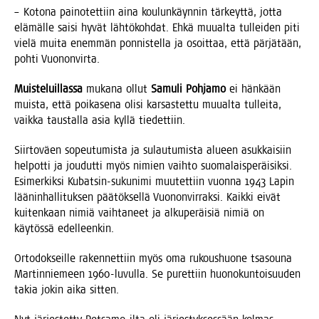
– Koto­na pai­no­tet­tiin aina kou­lun­käyn­nin tär­keyt­tä, jot­ta
elä­mäl­le sai­si hyvät läh­tö­koh­dat. Ehkä muu­al­ta tul­lei­den piti
vie­lä mui­ta enem­män pon­nis­tel­la ja osoit­taa, että pär­jä­tään,
poh­ti Vuononvirta.
Muis­te­luil­las­sa
muka­na ollut
Samu­li Poh­ja­mo
ei hän­kään
muis­ta, että poi­ka­se­na oli­si kar­sas­tet­tu muu­al­ta tul­lei­ta,
vaik­ka taus­tal­la asia kyl­lä tiedettiin.
Siir­to­väen sopeu­tu­mis­ta ja sulau­tu­mis­ta alu­een asuk­kai­siin
hel­pot­ti ja jou­dut­ti myös nimien vaih­to suo­ma­lais­pe­räi­sik­si.
Esi­mer­kik­si Kubat­sin-suku­ni­mi muu­tet­tiin vuon­na 1943 Lapin
lää­nin­hal­li­tuk­sen pää­tök­sel­lä Vuo­non­vir­rak­si. Kaik­ki eivät
kui­ten­kaan nimiä vaih­ta­neet ja alku­pe­räi­siä nimiä on
käy­tös­sä edelleenkin.
Orto­dok­seil­le raken­net­tiin myös oma rukous­huo­ne tsa­sou­na
Mar­tin­nie­meen 1960-luvul­la. Se puret­tiin huo­no­kun­toi­suu­den
takia jokin aika sitten.