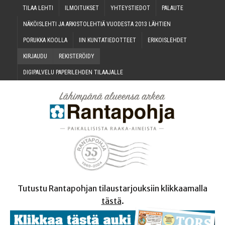
TILAA LEH­TI
ILMOI­TUK­SET
YHTEYS­TIE­DOT
PALAU­TE
NÄKÖIS­LEH­TI JA ARKIS­TO­LEH­TIÄ VUO­DES­TA 2013 LÄHTIEN
PORUK­KA KOOLLA
IIN KUN­TA­TIE­DOT­TEET
ERI­KOIS­LEH­DET
KIR­JAU­DU
REKIS­TE­RÖI­DY
DIGI­PAL­VE­LU PAPE­RI­LEH­DEN TILAAJALLE
Tutustu Rantapohjan tilaustarjouksiin klikkaamalla
tästä
.