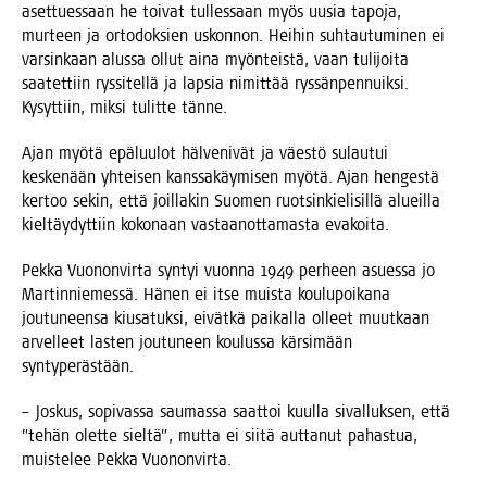
aset­tues­saan he toi­vat tul­les­saan myös uusia tapo­ja,
mur­teen ja orto­dok­sien uskon­non. Hei­hin suh­tau­tu­mi­nen ei
var­sin­kaan alus­sa ollut aina myön­teis­tä, vaan tuli­joi­ta
saa­tet­tiin rys­si­tel­lä ja lap­sia nimit­tää rys­sän­pen­nuik­si.
Kysyt­tiin, mik­si tulit­te tänne.
Ajan myö­tä epä­luu­lot häl­ve­ni­vät ja väes­tö sulau­tui
kes­ke­nään yhtei­sen kans­sa­käy­mi­sen myö­tä. Ajan hen­ges­tä
ker­too sekin, että joil­la­kin Suo­men ruot­sin­kie­li­sil­lä alueil­la
kiel­täy­dyt­tiin koko­naan vas­taa­not­ta­mas­ta evakoita.
Pek­ka Vuo­non­vir­ta syn­tyi vuon­na 1949 per­heen asues­sa jo
Mar­tin­nie­mes­sä. Hänen ei itse muis­ta kou­lu­poi­ka­na
jou­tu­neen­sa kiusa­tuk­si, eivät­kä pai­kal­la olleet muut­kaan
arvel­leet las­ten jou­tu­neen kou­lus­sa kär­si­mään
syntyperästään.
– Jos­kus, sopi­vas­sa sau­mas­sa saat­toi kuul­la sival­luk­sen, että
”tehän olet­te siel­tä”, mut­ta ei sii­tä aut­ta­nut pahas­tua,
muis­te­lee Pek­ka Vuononvirta.