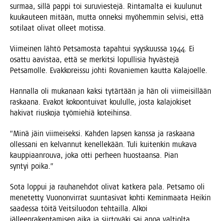
sur­maa, sil­lä pap­pi toi suru­vies­te­jä. Rin­ta­mal­ta ei kuu­lu­nut
kuu­kau­teen mitään, mut­ta onnek­si myö­hem­min sel­vi­si, että
soti­laat oli­vat olleet motissa.
Vii­mei­nen läh­tö Pet­sa­mos­ta tapah­tui syys­kuus­sa 1944. Ei
osat­tu aavis­taa, että se mer­kit­si lopul­li­sia hyväs­te­jä
Pet­sa­mol­le. Evak­ko­reis­su joh­ti Rova­nie­men kaut­ta Kalajoelle.
Han­nal­la oli muka­naan kak­si tytär­tään ja hän oli vii­mei­sil­lään
ras­kaa­na. Eva­kot kokoon­tui­vat kou­lul­le, jos­ta kala­jo­ki­set
haki­vat rius­ko­ja työ­mie­hiä koteihinsa.
”Minä jäin vii­mei­sek­si. Kah­den lap­sen kans­sa ja ras­kaa­na
olles­sa­ni en kel­van­nut kenel­le­kään. Tuli kui­ten­kin muka­va
kaup­pi­aan­rou­va, joka otti per­heen huos­taan­sa. Pian
syn­tyi poika.”
Sota lop­pui ja rau­ha­neh­dot oli­vat kat­ke­ra pala. Pet­sa­mo oli
mene­tet­ty. Vuo­non­vir­rat suun­ta­si­vat koh­ti Kemin­maa­ta Hei­kin
saa­des­sa töi­tä Veit­si­luo­don teh­tail­la. Alkoi
jäl­leen­ra­ken­ta­mi­sen aika ja siir­to­vä­ki sai anoa val­tiol­ta