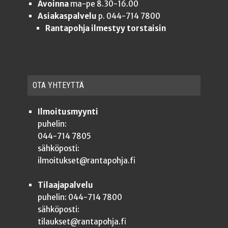
Avoinna
ma-pe 8.30-16.00
Asiakaspalvelu
p. 044-714 7800
Rantapohja ilmestyy torstaisin
OTA YHTEYT­TÄ
Ilmoitusmyynti
puhelin:
044-714 7805
sähköposti:
ilmoitukset@rantapohja.fi
Tilaajapalvelu
puhelin: 044-714 7800
sähköposti:
tilaukset@rantapohja.fi