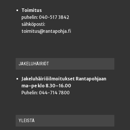
Toimitus
puhelin: 040-517 3842
sähköposti:
toimitus@rantapohja.fi
JAKE­LU­HÄI­RIÖT
Jakeluhäiriöilmoitukset Rantapohjaan
ma–pe klo 8.30–16.00
Puhelin: 044-714 7800
YLEISTÄ