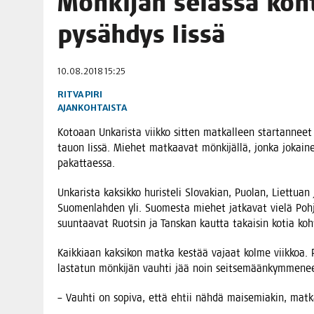
Mön­ki­jän seläs­sä koh­
06.08.2026
|
OPIN­TOI­HIN KAN­SA­LAIS­OPIS­TOS­SA VOI SAA­DA AVUSTU
pysäh­dys Iissä
08.08.2026
|
MENO­VINK­KE­JÄ LOP­PU­KE­SÄN TAPAHTUMIIN
10.08.2018 15:25
RITVA PIRI
AJANKOHTAISTA
Koto­aan Unka­ris­ta viik­ko sit­ten mat­kal­leen star­tan­neet 
tauon Iis­sä. Mie­het mat­kaa­vat mön­ki­jäl­lä, jon­ka jokai­ne
pakattaessa.
Unka­ris­ta kak­sik­ko huris­te­li Slo­va­kian, Puo­lan, Liet­tu
Suo­men­lah­den yli. Suo­mes­ta mie­het jat­ka­vat vie­lä Poh
suun­taa­vat Ruot­sin ja Tans­kan kaut­ta takai­sin kotia koh
Kaik­ki­aan kak­si­kon mat­ka kes­tää vajaat kol­me viik­koa. Pä
las­ta­tun mön­ki­jän vauh­ti jää noin seit­se­mään­kym­me­ne
– Vauh­ti on sopi­va, että ehtii näh­dä mai­se­mia­kin, mat­