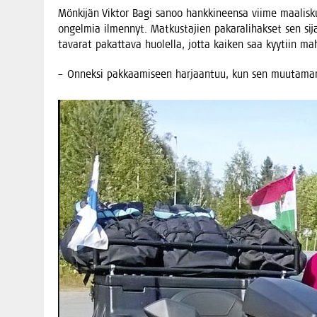
Mön­ki­jän Vik­tor Bagi sanoo hank­ki­neen­sa vii­me maa­lis­k
ongel­mia ilmen­nyt. Mat­kus­ta­jien paka­ra­li­hak­set sen sij
tava­rat pakat­ta­va huo­lel­la, jot­ta kai­ken saa kyy­tiin 
– Onnek­si pak­kaa­mi­seen har­jaan­tuu, kun sen muu­ta­m