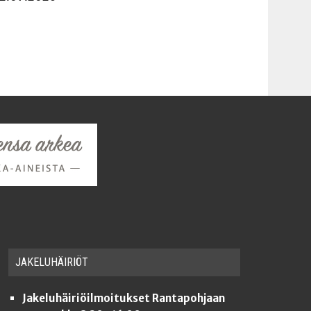
JAKE­LU­HÄI­RIÖT
Jakeluhäiriöilmoitukset Rantapohjaan