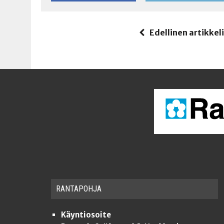
Edellinen artikkel
RAN­TA­POH­JA
Käyntiosoite