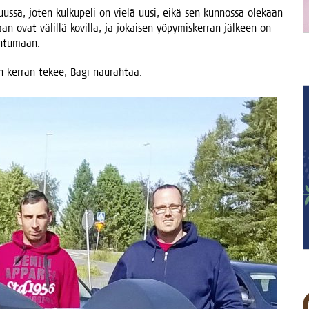
uus­sa, joten kul­ku­pe­li on vie­lä uusi, eikä sen kun­nos­sa ole­kaan
aan ovat välil­lä kovil­la, ja jokai­sen yöpy­mis­ker­ran jäl­keen on
mahtumaan.
an ker­ran tekee, Bagi naurahtaa.