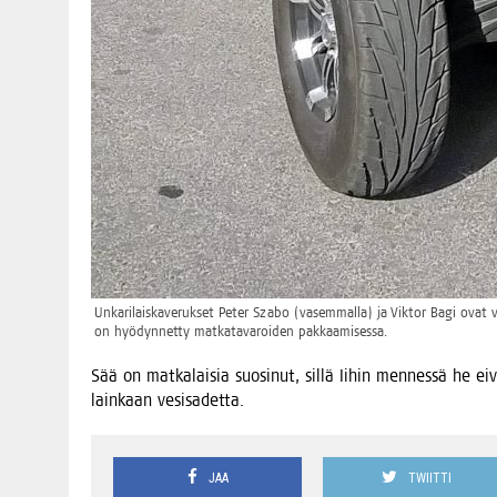
Unka­ri­lais­ka­ve­ruk­set Peter Sza­bo (vasem­mal­la) ja Vik­tor Bagi ovat v
on hyö­dyn­net­ty mat­ka­ta­va­roi­den pakkaamisessa.
Sää on mat­ka­lai­sia suo­si­nut, sil­lä Iihin men­nes­sä he 
lain­kaan vesisadetta.
JAA
TWIITTI