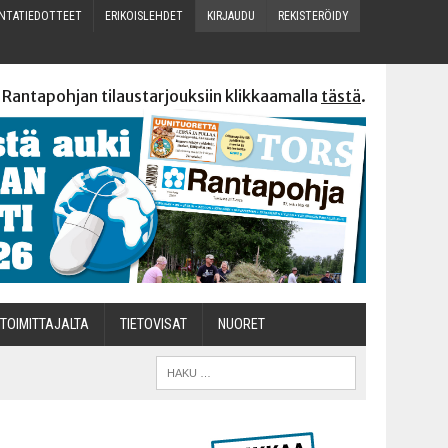
N­TA­TIE­DOT­TEET
ERI­KOIS­LEH­DET
KIR­JAU­DU
REKIS­TE­RÖI­DY
 Rantapohjan tilaustarjouksiin klikkaamalla
tästä
.
TOI­MIT­TA­JAL­TA
TIETOVISAT
NUO­RET