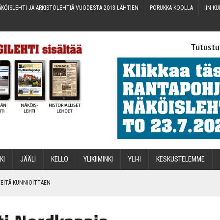
KÖIS­LEH­TI JA ARKIS­TO­LEH­TIÄ VUO­DES­TA 2013 LÄHTIEN
PORUK­KA KOOLLA
IIN KU
Tutustu
­KI
JÄÄ­LI
KEL­LO
YLI­KII­MIN­KI
YLI-II
KES­KUS­TE­LEM­ME
IN­TEI­TÄ KUNNIOITTAEN