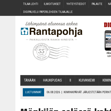
TILAA LEH­TI
ILMOI­TUK­SET
YHTEYS­TIE­DOT
PALAU­TE
NÄ
DIGI­PAL­VE­LU PAPE­RI­LEH­DEN TILAAJALLE
TÄNÄÄN
HAU­KI­PU­DAS
II
KUI­VA­NIE­MI
KII­MIN
LUETUIMMAT
06.08.2026
|
KII­MIN­KI­PÄI­VÄT JÄR­JES­TE­TÄÄN PER
06.08.2026
|
ONKS KAU­NOO NÄKYNY?
06.08.2026
|
MAKA­RO­NI­LAA­TI­KOL­LA ARKEEN