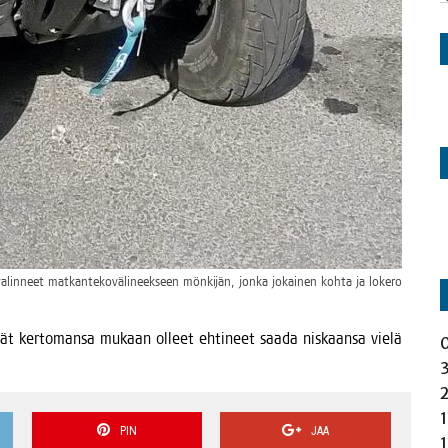
alin­neet mat­kan­te­ko­vä­li­neek­seen mön­ki­jän, jon­ka jokai­nen koh­ta ja loke­ro
eivät ker­to­man­sa mukaan olleet ehti­neet saa­da nis­kaan­sa vie­lä
PIN
JAA