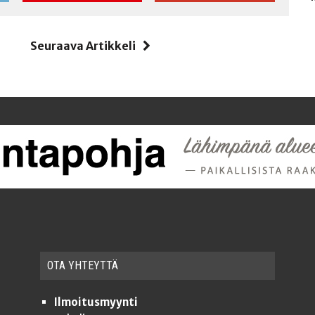
i
Seuraava Artikkeli
OTA YHTEYT­TÄ
Ilmoitusmyynti