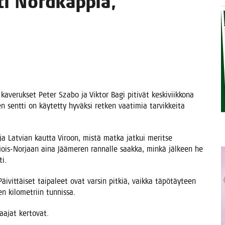
ti Nord­kap­pia,
STA
kave­ruk­set Peter Sza­bo ja Vik­tor Bagi piti­vät kes­ki­viik­ko­na
n sent­ti on käy­tet­ty hyväk­si ret­ken vaa­ti­mia tar­vik­kei­ta
an ja Lat­vian kaut­ta Viroon, mis­tä mat­ka jat­kui merit­se
­jois-Nor­jaan aina Jää­me­ren ran­nal­le saak­ka, min­kä jäl­keen he
ti.
i­vit­täi­set tai­pa­leet ovat var­sin pit­kiä, vaik­ka täpö­täy­teen
en kilo­met­riin tunnissa.
kaa­jat kertovat.