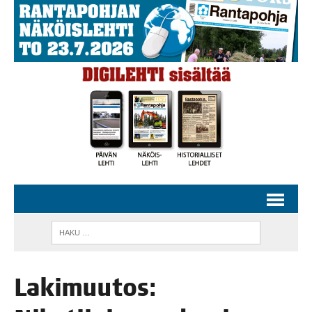
Laki­muu­tos: