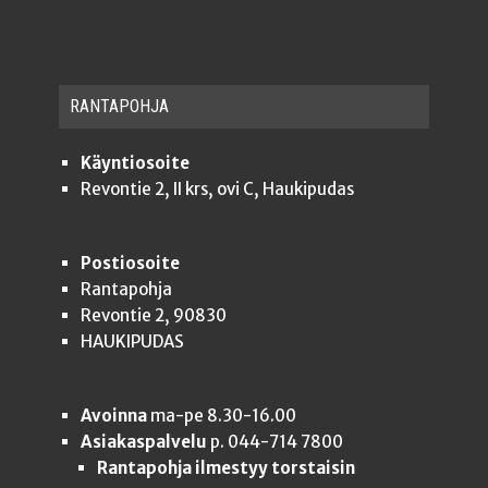
RAN­TA­POH­JA
Käyntiosoite
Revontie 2, II krs, ovi C, Haukipudas
Postiosoite
Rantapohja
Revontie 2, 90830
HAUKIPUDAS
Avoinna
ma-pe 8.30-16.00
Asiakaspalvelu
p. 044-714 7800
Rantapohja ilmestyy torstaisin