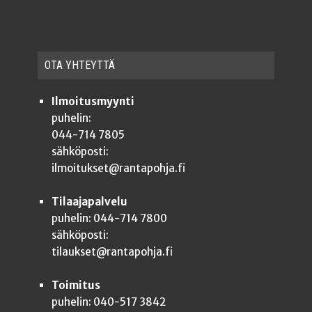
OTA YHTEYT­TÄ
Ilmoitusmyynti
puhelin:
044-714 7805
sähköposti:
ilmoitukset@rantapohja.fi
Tilaajapalvelu
puhelin: 044-714 7800
sähköposti:
tilaukset@rantapohja.fi
Toimitus
puhelin: 040-517 3842