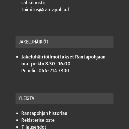
sähköposti:
toimitus@rantapohja.fi
JAKE­LU­HÄI­RIÖT
Jakeluhäiriöilmoitukset Rantapohjaan
ma–pe klo 8.30–16.00
Puhelin: 044-714 7800
YLEISTÄ
Ran­ta­poh­jan historiaa
Rekis­te­ri­se­los­te
Tilauseh­dot