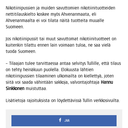
Niko­tii­ni­pus­sien ja mui­den savut­to­mien niko­tii­ni­tuot­tei­den
net­ti­ti­laus­kiel­to kos­kee myös Ahve­nan­maa­ta, eli
Ahve­nan­maal­ta ei voi tila­ta näi­tä tuot­tei­ta muu­al­le
Suomeen.
Jos niko­tii­ni­pus­sit tai muut savut­to­mat niko­tii­ni­tuot­teet on
kui­ten­kin tilat­tu ennen lain voi­maan tuloa, ne saa vie­lä
tuo­da Suomeen.
– Tilaa­jan tulee tar­vit­taes­sa antaa sel­vi­tys Tul­lil­le, että tilaus
on teh­ty hei­nä­kuun puo­lel­la. Elo­kuus­ta läh­tien
niko­tii­ni­pus­sien tilaa­mi­nen ulko­mail­ta on kiel­let­tyä, joten
sii­tä voi saa­da vähin­tään sak­ko­ja, val­von­ta­joh­ta­ja
Han­nu
Sink­ko­nen
muistuttaa.
Lisä­tie­to­ja rajoi­tuk­sis­ta on löy­det­tä­vis­sä Tul­lin verkkosivuilta.
JAA