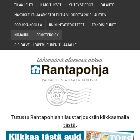
TILAA LEH­TI
ILMOI­TUK­SET
YHTEYS­TIE­DOT
PALAU­TE
NÄKÖIS­LEH­TI JA ARKIS­TO­LEH­TIÄ VUO­DES­TA 2013 LÄHTIEN
PORUK­KA KOOLLA
IIN KUN­TA­TIE­DOT­TEET
ERI­KOIS­LEH­DET
KIR­JAU­DU
REKIS­TE­RÖI­DY
DIGI­PAL­VE­LU PAPE­RI­LEH­DEN TILAAJALLE
Tutustu Rantapohjan tilaustarjouksiin klikkaamalla
tästä
.