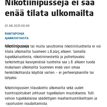
Niko­tii­ni­pus­se­ja ei saa
enää tila­ta ulkomailta
01.08.2025 00:00
RANTAPOHJA
AJANKOHTAISTA
Niko­tii­ni­pus­se­ja
tai mui­ta savut­to­mia niko­tii­ni­tuot­tei­ta ei voi
tila­ta ulko­mail­ta Suo­meen 1.8.2025 alkaen. Samal­la
tupak­ka­tuot­tei­ta, niko­tii­ni­nes­tet­tä ja pol­tet­ta­vak­si
tar­koi­tet­tu­ja kas­vi­pe­räi­siä tuot­tei­ta saa 1.8. alkaen tuo­da
muka­naan ulko­mail­ta Suo­meen enää vain omaa
hen­ki­lö­koh­tais­ta käyt­töä var­ten – ei per­heen­jä­se­nil­le tai
lahjaksi.
Niko­tii­ni­pus­sien tilaus­kiel­to ulko­mail­ta sekä uudet
tuon­ti­ra­joi­tuk­set joh­tu­vat tupak­ka­lain muu­tok­ses­ta. Tul­li
val­voo tupak­ka­lais­sa sää­det­ty­jen maa­han­tuon­ti­kiel­to­jen ja
‑rajoi­tus­ten noudattamista.