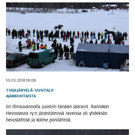
10.03.2018 18:08
TUIJA JÄRVELÄ-UUSITALO
AJANKOHTAISTA
Iin Illin­su­van­nol­la juos­tiin tänään jää­ra­vit. Ran­ni­kon
Hevos­seu­ra ry:n jär­jes­tä­mis­sä raveis­sa oli yhdek­sän
hevos­läh­töä ja kol­me ponilähtöä.