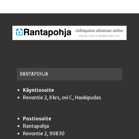
RAN­TA­POH­JA
Käyntiosoite
Revontie 2, II krs, ovi C, Haukipudas
Postiosoite
Rantapohja
Revontie 2, 90830