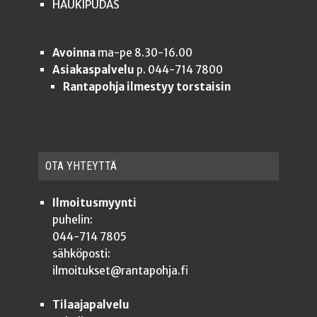
HAUKIPUDAS
Avoinna
ma-pe 8.30-16.00
Asiakaspalvelu
p. 044-714 7800
Rantapohja ilmestyy torstaisin
OTA YHTEYT­TÄ
Ilmoitusmyynti
puhelin:
044-714 7805
sähköposti:
ilmoitukset@rantapohja.fi
Tilaajapalvelu