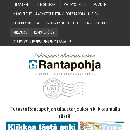
TILAA LEH­TI
ILMOI­TUK­SET
YHTEYS­TIE­DOT
PALAU­TE
NÄKÖIS­LEH­TI JA ARKIS­TO­LEH­TIÄ VUO­DES­TA 2013 LÄHTIEN
PORUK­KA KOOLLA
IIN KUN­TA­TIE­DOT­TEET
ERI­KOIS­LEH­DET
KIR­JAU­DU
REKIS­TE­RÖI­DY
DIGI­PAL­VE­LU PAPE­RI­LEH­DEN TILAAJALLE
Tutustu Rantapohjan tilaustarjouksiin klikkaamalla
tästä
.