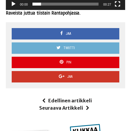
00:00
00:27
Raveis­ta jut­tua tiis­tain Rantapohjassa.
JAA
TWIITTI
PIN
JAA
Edellinen artikkeli
Seuraava Artikkeli