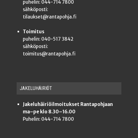
puhelin: 044-714 7800
sähköposti:
tilaukset@rantapohja.fi
Toimitus
puhelin: 040-517 3842
sähköposti:
toimitus@rantapohja.fi
JAKE­LU­HÄI­RIÖT
Jakeluhäiriöilmoitukset Rantapohjaan
ma–pe klo 8.30–16.00
Puhelin: 044-714 7800