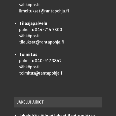
sähköposti:
ilmoitukset@rantapohja.fi
Tilaajapalvelu
puhelin: 044-714 7800
sähköposti:
tilaukset@rantapohja.fi
Toimitus
puhelin: 040-517 3842
sähköposti:
toimitus@rantapohja.fi
JAKE­LU­HÄI­RIÖT
Jakeluhäiriöilmoitukset Rantapohjaan