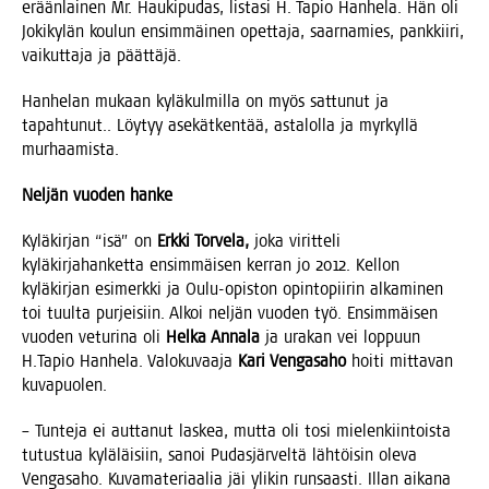
erään­lai­nen Mr. Hau­ki­pu­das, lis­ta­si H. Tapio Han­he­la. Hän oli
Joki­ky­län kou­lun ensim­mäi­nen opet­ta­ja, saar­na­mies, pank­kii­ri,
vai­kut­ta­ja ja päättäjä.
Han­he­lan mukaan kylä­kul­mil­la on myös sat­tu­nut ja
tapah­tu­nut.. Löy­tyy ase­kät­ken­tää, asta­lol­la ja myr­kyl­lä
murhaamista.
Nel­jän vuo­den hanke
Kylä­kir­jan “isä” on
Erk­ki Tor­ve­la,
joka virit­te­li
kylä­kir­ja­han­ket­ta ensim­mäi­sen ker­ran jo 2012. Kel­lon
kylä­kir­jan esi­merk­ki ja Oulu-opis­ton opin­to­pii­rin alka­mi­nen
toi tuul­ta pur­jei­siin. Alkoi nel­jän vuo­den työ. Ensim­mäi­sen
vuo­den vetu­ri­na oli
Hel­ka Anna­la
ja ura­kan vei lop­puun
H.Tapio Han­he­la. Valo­ku­vaa­ja
Kari Ven­ga­sa­ho
hoi­ti mit­ta­van
kuvapuolen.
– Tun­te­ja ei aut­ta­nut las­kea, mut­ta oli tosi mie­len­kiin­tois­ta
tutus­tua kylä­läi­siin, sanoi Pudas­jär­vel­tä läh­töi­sin ole­va
Ven­ga­sa­ho. Kuva­ma­te­ri­aa­lia jäi yli­kin run­saas­ti. Illan aika­na