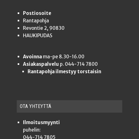
Postiosoite
Rantapohja
Revontie 2, 90830
HAUKIPUDAS
Avoinna
ma-pe 8.30-16.00
Asiakaspalvelu
p. 044-714 7800
Rantapohja ilmestyy torstaisin
OTA YHTEYT­TÄ
Ilmoitusmyynti
puhelin:
044-714 7805