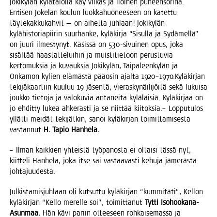
Joki­ky­län kylä­ta­lol­la käy vil­kas ja iloi­nen puheen­so­ri­na.
Enti­sen Joke­lan kou­lun luok­ka­huo­nee­seen on katet­tu
täy­te­kak­ku­kah­vit — on aihet­ta juh­laan! Joki­ky­län
kylä­his­to­ria­pii­rin suur­han­ke, kylä­kir­ja “Sisul­la ja Sydä­mel­lä”
on juu­ri ilmes­ty­nyt. Käsis­sä on 530-sivui­nen opus, joka
sisäl­tää haas­tat­te­lui­hin ja muis­ti­tie­toon perus­tu­via
ker­to­muk­sia ja kuvauk­sia Joki­ky­län, Tai­pa­leen­ky­län ja
Onka­mon kylien elä­mäs­tä pää­osin ajal­ta 1920–1970.Kyläkirjan
teki­jä­kaar­tiin kuu­luu 19 jäsen­tä, vie­ras­ky­näi­li­jöi­tä sekä lukui­sa
jouk­ko tie­to­ja ja valo­ku­via anta­nei­ta kylä­läi­siä. Kylä­kir­jaa on
jo ehdit­ty lukea ahke­ras­ti ja se niit­tää kii­tok­sia.– Lop­pu­tu­los
yllät­ti mei­dät teki­jät­kin, sanoi kylä­kir­jan toi­mit­ta­mi­ses­ta
vas­tan­nut
H. Tapio Hanhela.
– Ilman kaik­kien yhteis­tä työ­pa­nos­ta ei oltai­si täs­sä nyt,
kiit­te­li Han­he­la, joka itse sai vas­taa­vas­ti kehu­ja jäme­räs­tä
johtajuudesta.
Jul­kis­ta­mis­juh­laan oli kut­sut­tu kylä­kir­jan “kum­mi­tä­ti”, Kel­lon
kylä­kir­jan “Kel­lo merel­le soi”, toi­mit­ta­nut
Tyt­ti Iso­hoo­ka­na-
Asun­maa.
Hän kävi pariin ottee­seen roh­kai­se­mas­sa ja