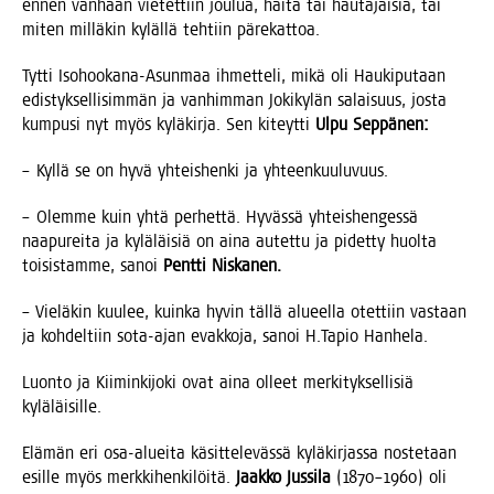
ennen van­haan vie­tet­tiin jou­lua, häi­tä tai hau­ta­jai­sia, tai
miten mil­lä­kin kyläl­lä teh­tiin pärekattoa.
Tyt­ti Iso­hoo­ka­na-Asun­maa ihmet­te­li, mikä oli Hau­ki­pu­taan
edis­tyk­sel­li­sim­män ja van­him­man Joki­ky­län salai­suus, jos­ta
kum­pusi nyt myös kylä­kir­ja. Sen kiteyt­ti
Ulpu Sep­pä­nen:
– Kyl­lä se on hyvä yhteis­hen­ki ja yhteenkuuluvuus.
– Olem­me kuin yhtä per­het­tä. Hyväs­sä yhteis­hen­ges­sä
naa­pu­rei­ta ja kylä­läi­siä on aina autet­tu ja pidet­ty huol­ta
toi­sis­tam­me, sanoi
Pent­ti Niskanen.
– Vie­lä­kin kuu­lee, kuin­ka hyvin täl­lä alu­eel­la otet­tiin vas­taan
ja koh­del­tiin sota-ajan evak­ko­ja, sanoi H.Tapio Hanhela.
Luon­to ja Kii­min­ki­jo­ki ovat aina olleet mer­ki­tyk­sel­li­siä
kyläläisille.
Elä­män eri osa-aluei­ta käsit­te­le­väs­sä kylä­kir­jas­sa nos­te­taan
esil­le myös merk­ki­hen­ki­löi­tä.
Jaak­ko Jus­si­la
(1870–1960) oli