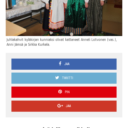
Juh­la­kah­vit kylä­kir­jan kun­niak­si oli­vat kat­ta­neet Anne­li Lot­vo­nen (vas.),
Anni Jäm­sä ja Sirk­ka Kurkela.
JAA
TWIITTI
PIN
JAA