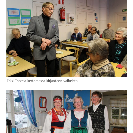
Erk­ki Tor­ve­la ker­to­mas­sa kir­jan­teon vaiheista.