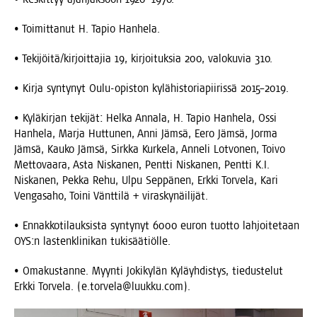
• Toi­mit­ta­nut H. Tapio Hanhela.
• Tekijöitä/kirjoittajia 19, kir­joi­tuk­sia 200, valo­ku­via 310.
• Kir­ja syn­ty­nyt Oulu-opis­ton kylä­his­to­ria­pii­ris­sä 2015–2019.
• Kylä­kir­jan teki­jät: Hel­ka Anna­la, H. Tapio Han­he­la, Ossi
Han­he­la, Mar­ja Hut­tu­nen, Anni Jäm­sä, Eero Jäm­sä, Jor­ma
Jäm­sä, Kau­ko Jäm­sä, Sirk­ka Kur­ke­la, Anne­li Lot­vo­nen, Toi­vo
Met­to­vaa­ra, Asta Nis­ka­nen, Pent­ti Nis­ka­nen, Pent­ti K.I.
Nis­ka­nen, Pek­ka Rehu, Ulpu Sep­pä­nen, Erk­ki Tor­ve­la, Kari
Ven­ga­sa­ho, Toi­ni Vänt­ti­lä + viraskynäilijät.
• Ennak­ko­ti­lauk­sis­ta syn­ty­nyt 6000 euron tuot­to lah­joi­te­taan
OYS:n las­tenkli­ni­kan tukisäätiölle.
• Oma­kus­tan­ne. Myyn­ti Joki­ky­län Kyläyh­dis­tys, tie­dus­te­lut
Erk­ki Tor­ve­la. (e.torvela@luukku.com).