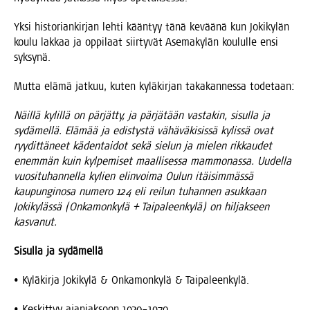
Yksi his­to­rian­kir­jan leh­ti kään­tyy tänä kevää­nä kun Joki­ky­län
kou­lu lak­kaa ja oppi­laat siir­ty­vät Ase­ma­ky­län kou­lul­le ensi
syksynä.
Mut­ta elä­mä jat­kuu, kuten kylä­kir­jan taka­kan­nes­sa todetaan:
Näil­lä kylil­lä on pär­jät­ty, ja pär­jä­tään vas­ta­kin, sisul­la ja
sydä­mel­lä. Elä­mää ja edis­tys­tä vähä­vä­ki­sis­sä kylis­sä ovat
ryy­dit­tä­neet käden­tai­dot sekä sie­lun ja mie­len rik­kau­det
enem­män kuin kyl­pe­mi­set maal­li­ses­sa mam­mo­nas­sa. Uudel­la
vuo­si­tu­han­nel­la kylien elin­voi­ma Oulun itäi­sim­mäs­sä
kau­pun­gin­osa nume­ro 124 eli rei­lun tuhan­nen asuk­kaan
Joki­ky­läs­sä (Onka­mon­ky­lä + Tai­pa­leen­ky­lä) on hil­jak­seen
kasvanut.
Sisul­la ja sydämellä
• Kylä­kir­ja Joki­ky­lä & Onka­mon­ky­lä & Taipaleenkylä.
• Kes­kit­tyy ajan­jak­soon 1920–1970.