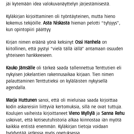
jäi kyte­mään idea valo­ku­va­näyt­te­lyn järjestämisestä.
Kylä­kir­jan kir­joit­ta­mi­nen oli työn­täy­tei­nen, mut­ta hie­no
koke­mus teki­jöil­le.
Asta Nis­kas­ta
hie­man pelot­ti “tyh­jyys”,
kun opin­to­pii­ri päättyy.
Kir­jan nimen erää­nä yönä kek­si­nyt
Ossi Han­he­la
on
kii­tol­li­nen, että pys­tyi “vie­lä täl­lä iäl­lä” anta­maan osuu­den
yhtei­seen hankkeeseen.
Kau­ko Jäm­säl­le
oli tär­keä saa­da tal­len­net­tua Tent­tu­tien eli
nykyi­sen Joke­lan­tien raken­nusai­kaa kir­jaan. Tien nimen
palaut­ta­mi­nen Tent­tu­tiek­si on kylä­läis­ten nykyi­sel­lä
agendalla.
Mar­ja Hut­tu­nen
sanoi, että oli mie­lui­saa saa­da kir­joit­taa
kodin aska­rei­siin liit­ty­viä ker­to­muk­sia, sil­lä ne ovat tut­tu­ja.
Kou­lu­jen vai­heis­ta kir­joit­ta­neet
Vie­no Myl­ly­lä
ja
San­na Rehu
uskoi­vat, että koti­seu­tu­his­to­ria alkaa kiin­nos­taa iän myö­tä
kaik­kia entis­tä enem­män. Kylä­kir­jan tie­to­ja voi­daan
hyö­dyn­tää jat­kos­sa myös opetuksessa.