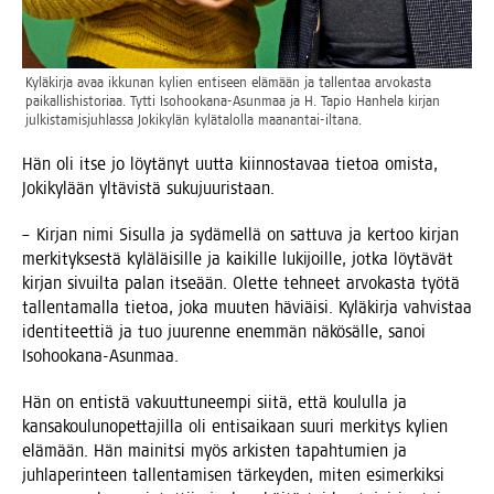
Kylä­kir­ja avaa ikku­nan kylien enti­seen elä­mään ja tal­len­taa arvo­kas­ta
pai­kal­lis­his­to­ri­aa. Tyt­ti Iso­hoo­ka­na-Asun­maa ja H. Tapio Han­he­la kir­jan
jul­kis­ta­mis­juh­las­sa Joki­ky­län kylä­ta­lol­la maanantai-iltana.
Hän oli itse jo löy­tä­nyt uut­ta kiin­nos­ta­vaa tie­toa omis­ta,
Joki­ky­lään yltä­vis­tä sukujuuristaan.
– Kir­jan nimi Sisul­la ja sydä­mel­lä on sat­tu­va ja ker­too kir­jan
mer­ki­tyk­ses­tä kylä­läi­sil­le ja kai­kil­le luki­joil­le, jot­ka löy­tä­vät
kir­jan sivuil­ta palan itse­ään. Olet­te teh­neet arvo­kas­ta työ­tä
tal­len­ta­mal­la tie­toa, joka muu­ten häviäi­si. Kylä­kir­ja vah­vis­taa
iden­ti­teet­tiä ja tuo juu­ren­ne enem­män näkö­säl­le, sanoi
Isohookana-Asunmaa.
Hän on entis­tä vakuut­tu­neem­pi sii­tä, että kou­lul­la ja
kan­sa­kou­lun­opet­ta­jil­la oli enti­sai­kaan suu­ri mer­ki­tys kylien
elä­mään. Hän mai­nit­si myös arkis­ten tapah­tu­mien ja
juh­la­pe­rin­teen tal­len­ta­mi­sen tär­key­den, miten esi­mer­kik­si