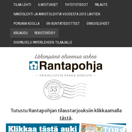
TILAA LEH­TI
ILMOI­TUK­SET
YHTEYS­TIE­DOT
PALAU­TE
NÄKÖIS­LEH­TI JA ARKIS­TO­LEH­TIÄ VUO­DES­TA 2013 LÄHTIEN
PORUK­KA KOOLLA
IIN KUN­TA­TIE­DOT­TEET
ERI­KOIS­LEH­DET
KIR­JAU­DU
REKIS­TE­RÖI­DY
DIGI­PAL­VE­LU PAPE­RI­LEH­DEN TILAAJALLE
Tutustu Rantapohjan tilaustarjouksiin klikkaamalla
tästä
.