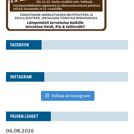
FACE­BOOK
INS­TA­GRAM
Follow on Instagram
PÄI­VÄN LEHDET
06.08.2026