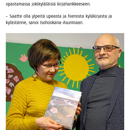
opas­ta­mas­sa joki­ky­lä­läi­siä kirjahankkeeseen.
– Saat­te olla ylpei­tä upeas­ta ja hie­nos­ta kylä­kir­jas­ta ja
kyläs­tän­ne, sanoi Isohookana-Asunmaan.