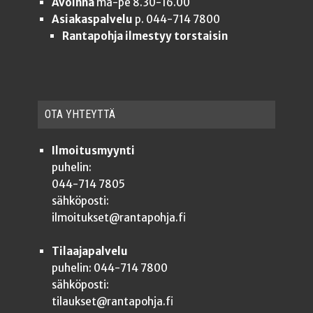
Avoinna
ma-pe 8.30-16.00
Asiakaspalvelu
p. 044-714 7800
Rantapohja ilmestyy torstaisin
OTA YHTEYT­TÄ
Ilmoitusmyynti
puhelin:
044-714 7805
sähköposti:
ilmoitukset@rantapohja.fi
Tilaajapalvelu
puhelin: 044-714 7800
sähköposti:
tilaukset@rantapohja.fi