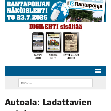
Autoa­la: Ladat­ta­vien