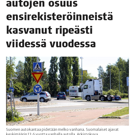
auto­jen osuus
ensi­re­kis­te­röin­neis­tä
kas­va­nut ripeäs­ti
vii­des­sä vuodessa
Suomen autokantaa pidetään melko vanhana. Suomalaiset ajavat
keskimäärin 13,6 vuotta vanhalla autolla. Arkistokuva