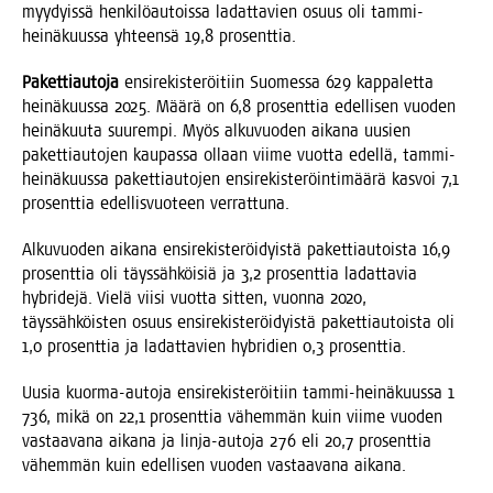
myy­dyis­sä hen­ki­lö­au­tois­sa ladat­ta­vien osuus oli tam­mi-
hei­nä­kuus­sa yhteen­sä 19,8 prosenttia.
Paket­ti­au­to­ja
ensi­re­kis­te­röi­tiin Suo­mes­sa 629 kap­pa­let­ta
hei­nä­kuus­sa 2025. Mää­rä on 6,8 pro­sent­tia edel­li­sen vuo­den
hei­nä­kuu­ta suu­rem­pi. Myös alku­vuo­den aika­na uusien
paket­ti­au­to­jen kau­pas­sa ollaan vii­me vuot­ta edel­lä, tam­mi-
hei­nä­kuus­sa paket­ti­au­to­jen ensi­re­kis­te­röin­ti­mää­rä kas­voi 7,1
pro­sent­tia edel­lis­vuo­teen verrattuna.
Alku­vuo­den aika­na ensi­re­kis­te­röi­dyis­tä paket­ti­au­tois­ta 16,9
pro­sent­tia oli täys­säh­köi­siä ja 3,2 pro­sent­tia ladat­ta­via
hybri­de­jä. Vie­lä vii­si vuot­ta sit­ten, vuon­na 2020,
täys­säh­köis­ten osuus ensi­re­kis­te­röi­dyis­tä paket­ti­au­tois­ta oli
1,0 pro­sent­tia ja ladat­ta­vien hybri­dien 0,3 prosenttia.
Uusia kuor­ma-auto­ja ensi­re­kis­te­röi­tiin tam­mi-hei­nä­kuus­sa 1
736, mikä on 22,1 pro­sent­tia vähem­män kuin vii­me vuo­den
vas­taa­va­na aika­na ja lin­ja-auto­ja 276 eli 20,7 pro­sent­tia
vähem­män kuin edel­li­sen vuo­den vas­taa­va­na aikana.