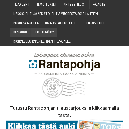
TILAA LEH­TI
ILMOI­TUK­SET
YHTEYS­TIE­DOT
PALAU­TE
NÄKÖIS­LEH­TI JA ARKIS­TO­LEH­TIÄ VUO­DES­TA 2013 LÄHTIEN
PORUK­KA KOOLLA
IIN KUN­TA­TIE­DOT­TEET
ERI­KOIS­LEH­DET
KIR­JAU­DU
REKIS­TE­RÖI­DY
DIGI­PAL­VE­LU PAPE­RI­LEH­DEN TILAAJALLE
Tutustu Rantapohjan tilaustarjouksiin klikkaamalla
tästä
.