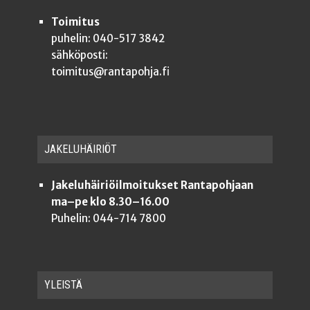
Toimitus
puhelin: 040-517 3842
sähköposti:
toimitus@rantapohja.fi
JAKE­LU­HÄI­RIÖT
Jakeluhäiriöilmoitukset Rantapohjaan
ma–pe klo 8.30–16.00
Puhelin: 044-714 7800
YLEISTÄ