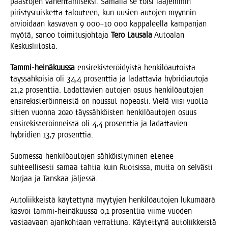
pääs­tö­jen vähen­tä­mi­sek­si. Samal­la se toi­si laa­jem­min
piris­tys­ruis­ket­ta talou­teen, kun uusien auto­jen myyn­nin
arvioi­daan kas­va­van 9 000–10 000 kap­pa­leel­la kam­pan­jan
myö­tä, sanoo toi­mi­tus­joh­ta­ja
Tero Lausa­la
Autoa­lan
Keskusliitosta.
Tam­mi-hei­nä­kuus­sa
ensi­re­kis­te­röi­dyis­tä hen­ki­lö­au­tois­ta
täys­säh­köi­siä oli 34,4 pro­sent­tia ja ladat­ta­via hybri­di­au­to­ja
21,2 pro­sent­tia. Ladat­ta­vien auto­jen osuus hen­ki­lö­au­to­jen
ensi­re­kis­te­röin­neis­tä on nous­sut nopeas­ti. Vie­lä vii­si vuot­ta
sit­ten vuon­na 2020 täys­säh­köis­ten hen­ki­lö­au­to­jen osuus
ensi­re­kis­te­röin­neis­tä oli 4,4 pro­sent­tia ja ladat­ta­vien
hybri­dien 13,7 prosenttia.
Suo­mes­sa hen­ki­lö­au­to­jen säh­köis­ty­mi­nen ete­nee
suh­teel­li­ses­ti samaa tah­tia kuin Ruot­sis­sa, mut­ta on sel­väs­ti
Nor­jaa ja Tans­kaa jäljessä.
Auto­liik­keis­tä käy­tet­ty­nä myy­ty­jen hen­ki­lö­au­to­jen luku­mää­rä
kas­voi tam­mi-hei­nä­kuus­sa 0,1 pro­sent­tia vii­me vuo­den
vas­taa­vaan ajan­koh­taan ver­rat­tu­na. Käy­tet­ty­nä auto­liik­keis­tä