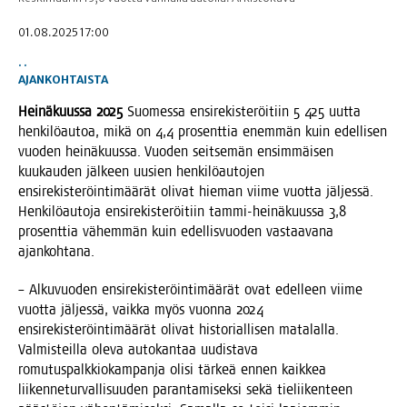
01.08.2025 17:00
. .
AJANKOHTAISTA
Hei­nä­kuus­sa 2025
Suo­mes­sa ensi­re­kis­te­röi­tiin 5 425 uut­ta
hen­ki­lö­au­toa, mikä on 4,4 pro­sent­tia enem­män kuin edel­li­sen
vuo­den hei­nä­kuus­sa. Vuo­den seit­se­män ensim­mäi­sen
kuu­kau­den jäl­keen uusien hen­ki­lö­au­to­jen
ensi­re­kis­te­röin­ti­mää­rät oli­vat hie­man vii­me vuot­ta jäl­jes­sä.
Hen­ki­lö­au­to­ja ensi­re­kis­te­röi­tiin tam­mi-hei­nä­kuus­sa 3,8
pro­sent­tia vähem­män kuin edel­lis­vuo­den vas­taa­va­na
ajankohtana.
– Alku­vuo­den ensi­re­kis­te­röin­ti­mää­rät ovat edel­leen vii­me
vuot­ta jäl­jes­sä, vaik­ka myös vuon­na 2024
ensi­re­kis­te­röin­ti­mää­rät oli­vat his­to­rial­li­sen mata­lal­la.
Val­mis­teil­la ole­va auto­kan­taa uudis­ta­va
romu­tus­palk­kio­kam­pan­ja oli­si tär­keä ennen kaik­kea
lii­ken­ne­tur­val­li­suu­den paran­ta­mi­sek­si sekä tie­lii­ken­teen