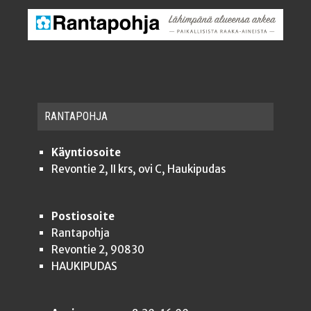
RAN­TA­POH­JA
Käyntiosoite
Revontie 2, II krs, ovi C, Haukipudas
Postiosoite
Rantapohja
Revontie 2, 90830
HAUKIPUDAS